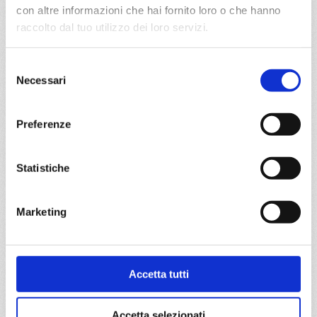
DETTAGLI
con altre informazioni che hai fornito loro o che hanno
raccolto dal tuo utilizzo dei loro servizi.
da
Ancona
con
MSC Lirica
Selezione
Necessari
del
Mediterraneo
8 giorni
consenso
Ancona, Venezia, Kotor, Mykonos, Syros Grecia, Ancona
Preferenze
07/05/2027
14/05/2027
€ 663
€ 693
Statistiche
21/05/2027
28/05/2027
€ 663
€ 693
Marketing
a partire da
€ 663
Accetta tutti
DETTAGLI
Accetta selezionati