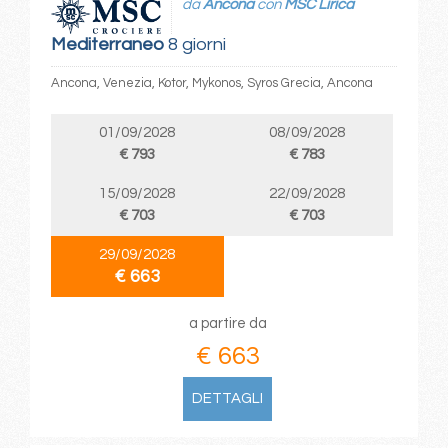
da
Ancona
con
MSC Lirica
Mediterraneo
8 giorni
Ancona, Venezia, Kotor, Mykonos, Syros Grecia, Ancona
01/09/2028
08/09/2028
€ 793
€ 783
15/09/2028
22/09/2028
€ 703
€ 703
29/09/2028
€ 663
a partire da
€ 663
DETTAGLI