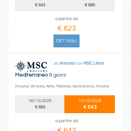
€ 643
€ 683
a partire da
€ 623
DETTAGLI
da
Ancona
con
MSC Lirica
Mediterraneo
8 giorni
Ancona, Venezia, Kotor, Mykonos, Syros Grecia, Ancona
06/10/2028
13/10/2028
€ 643
€ 663
a partire da
€ 643