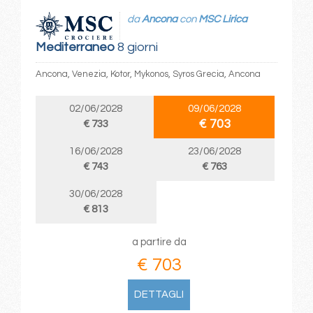
da
Ancona
con
MSC Lirica
Mediterraneo
8 giorni
Ancona, Venezia, Kotor, Mykonos, Syros Grecia, Ancona
02/06/2028
09/06/2028
€ 703
€ 733
16/06/2028
23/06/2028
€ 743
€ 763
30/06/2028
€ 813
a partire da
€ 703
DETTAGLI