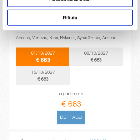
da
Ancona
con
MSC Lirica
Rifiuta
Mediterraneo
8 giorni
Ancona, Venezia, Kotor, Mykonos, Syros Grecia, Ancona
01/10/2027
08/10/2027
€ 663
€ 663
15/10/2027
€ 663
a partire da
€ 663
DETTAGLI