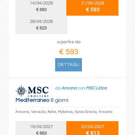
14/04/2028
21/04/2028
€ 593
€ 663
28/04/2028
€ 623
a partire da
€ 593
DETTAGLI
da
Ancona
con
MSC Lirica
Mediterraneo
8 giorni
Ancona, Venezia, Kotor, Mykonos, Syros Grecia, Ancona
16/04/2027
23/04/2027
€ 613
€ 663