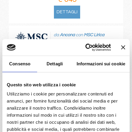
DETTAGLI
da
Ancona
con
MSC Lirica
Mediterraneo
8 giorni
Ancona, Venezia, Kotor, Mykonos, Syros Grecia, Ancona
Consenso
Dettagli
Informazioni sui cookie
02/10/2026
09/10/2026
€ 663
€ 663
Questo sito web utilizza i cookie
16/10/2026
Utilizziamo i cookie per personalizzare contenuti ed
€ 663
annunci, per fornire funzionalità dei social media e per
analizzare il nostro traffico. Condividiamo inoltre
a partire da
informazioni sul modo in cui utilizzi il nostro sito con i
€ 663
nostri partner che si occupano di analisi dei dati web,
pubblicità e social media, i quali potrebbero combinarle