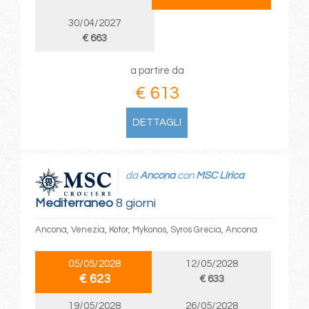
30/04/2027
€ 663
a partire da
€ 613
DETTAGLI
da
Ancona
con
MSC Lirica
Mediterraneo
8 giorni
Ancona, Venezia, Kotor, Mykonos, Syros Grecia, Ancona
05/05/2028
12/05/2028
€ 623
€ 633
19/05/2028
26/05/2028