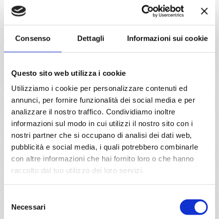
Civitavecchia, Genova, Marsiglia, Barcellona, Cagliari,
Napoli, Civitavecchia
Consenso
Dettagli
Informazioni sui cookie
06/05/2027
13/05/2027
€ 480
€ 490
Questo sito web utilizza i cookie
20/05/2027
27/05/2027
Utilizziamo i cookie per personalizzare contenuti ed
€ 490
€ 515
annunci, per fornire funzionalità dei social media e per
analizzare il nostro traffico. Condividiamo inoltre
a partire da
informazioni sul modo in cui utilizzi il nostro sito con i
€ 480
nostri partner che si occupano di analisi dei dati web,
pubblicità e social media, i quali potrebbero combinarle
DETTAGLI
con altre informazioni che hai fornito loro o che hanno
raccolto dal tuo utilizzo dei loro servizi.
da
Genova
con
Costa Smeralda
Selezione
Necessari
del