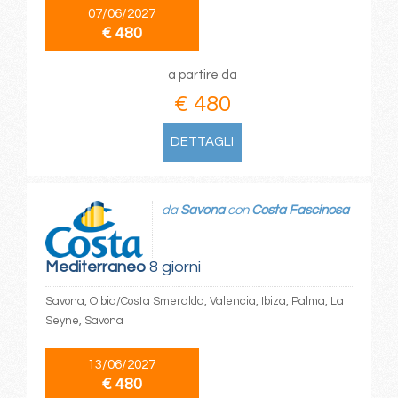
07/06/2027
€ 480
a partire da
€ 480
DETTAGLI
da
Savona
con
Costa Fascinosa
Mediterraneo
8 giorni
Savona, Olbia/Costa Smeralda, Valencia, Ibiza, Palma, La
Seyne, Savona
13/06/2027
€ 480