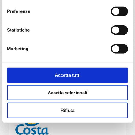
Mediterraneo
8 giorni
consenso
Preferenze
Genova, Marsiglia, Barcellona, Cagliari, Napoli,
Civitavecchia, Genova
Statistiche
07/05/2027
14/05/2027
€ 480
€ 480
Marketing
21/05/2027
28/05/2027
€ 490
€ 515
a partire da
Accetta tutti
€ 480
Accetta selezionati
DETTAGLI
Rifiuta
da
Istanbul
con
Costa Pacifica