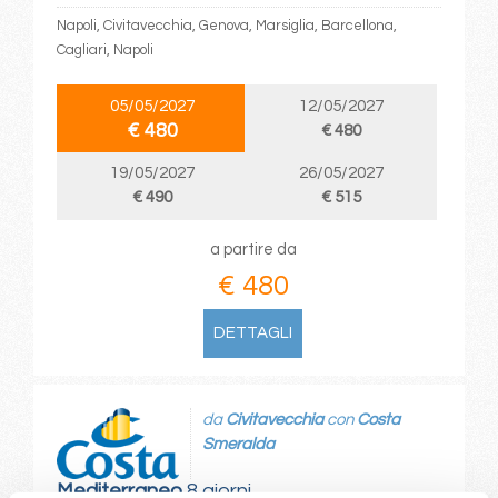
Napoli, Civitavecchia, Genova, Marsiglia, Barcellona,
Cagliari, Napoli
05/05/2027
12/05/2027
€ 480
€ 480
19/05/2027
26/05/2027
€ 490
€ 515
a partire da
€ 480
DETTAGLI
da
Civitavecchia
con
Costa
Smeralda
Mediterraneo
8 giorni