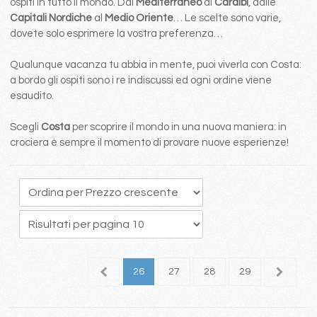
ospiti in tutto il mondo. Dal
Mediterraneo
ai
Caraibi
, dalle
Capitali Nordiche
al
Medio Oriente
… Le scelte sono varie,
dovete solo esprimere la vostra preferenza…
Qualunque vacanza tu abbia in mente, puoi viverla con Costa:
a bordo gli ospiti sono i re indiscussi ed ogni ordine viene
esaudito.
Scegli
Costa
per scoprire il mondo in una nuova maniera: in
crociera è sempre il momento di provare nuove esperienze!
2
23
24
25
26
27
28
29
30
3