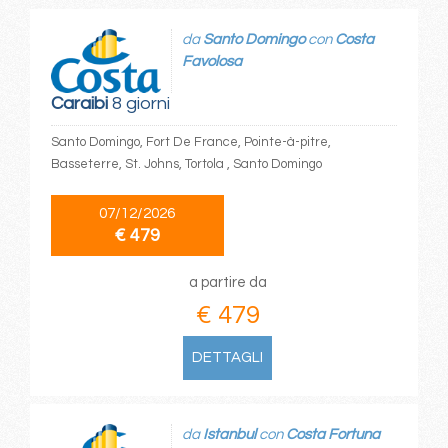
da
Santo Domingo
con
Costa
Favolosa
Caraibi
8 giorni
Santo Domingo, Fort De France, Pointe-à-pitre,
Basseterre, St. Johns, Tortola , Santo Domingo
07/12/2026
€ 479
a partire da
€ 479
DETTAGLI
da
Istanbul
con
Costa Fortuna