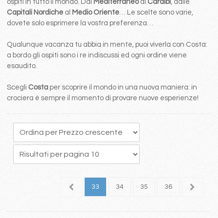
ospiti in tutto il mondo. Dal
Mediterraneo
ai
Caraibi
, dalle
Capitali Nordiche
al
Medio Oriente
… Le scelte sono varie,
dovete solo esprimere la vostra preferenza…
Qualunque vacanza tu abbia in mente, puoi viverla con Costa:
a bordo gli ospiti sono i re indiscussi ed ogni ordine viene
esaudito.
Scegli
Costa
per scoprire il mondo in una nuova maniera: in
crociera è sempre il momento di provare nuove esperienze!
9
30
31
32
33
34
35
36
37
3