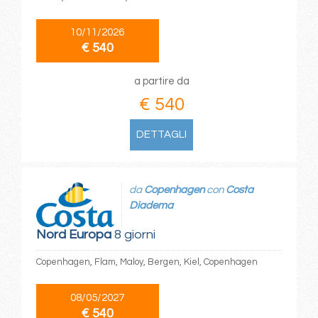
10/11/2026
€ 540
a partire da
€ 540
DETTAGLI
da
Copenhagen
con
Costa
Diadema
Nord Europa
8 giorni
Copenhagen, Flam, Maloy, Bergen, Kiel, Copenhagen
08/05/2027
€ 540