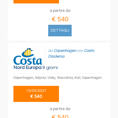
a partire da
€ 540
DETTAGLI
da
Copenhagen
con
Costa
Diadema
Nord Europa
8 giorni
Copenhagen, Gdynia, Visby, Stoccolma, Kiel, Copenhagen
15/05/2027
€ 540
a partire da
€ 540