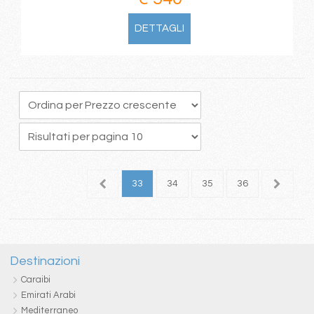
DETTAGLI
9
30
31
32
33
34
35
36
37
3
Destinazioni
Caraibi
Emirati Arabi
Mediterraneo