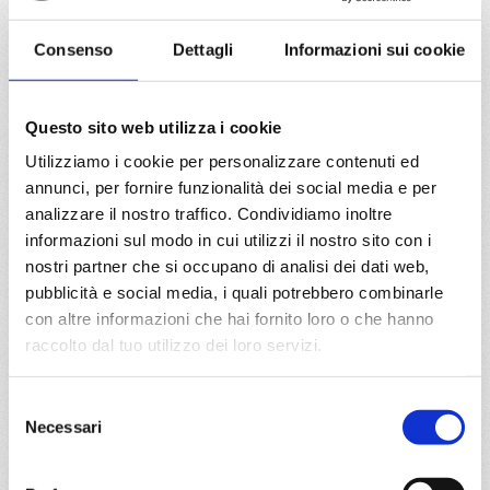
da
Napoli
con
Costa Smeralda
Consenso
Dettagli
Informazioni sui cookie
Mediterraneo
8 giorni
Questo sito web utilizza i cookie
Napoli, Civitavecchia, Genova, Marsiglia, Barcellona,
Cagliari, Napoli
Utilizziamo i cookie per personalizzare contenuti ed
annunci, per fornire funzionalità dei social media e per
09/06/2027
16/06/2027
analizzare il nostro traffico. Condividiamo inoltre
€ 535
€ 545
informazioni sul modo in cui utilizzi il nostro sito con i
nostri partner che si occupano di analisi dei dati web,
23/06/2027
30/06/2027
pubblicità e social media, i quali potrebbero combinarle
€ 545
€ 545
con altre informazioni che hai fornito loro o che hanno
raccolto dal tuo utilizzo dei loro servizi.
a partire da
€ 535
Selezione
Necessari
DETTAGLI
del
consenso