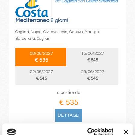
da
Cagliari
con
Costa Smeralda
Mediterraneo
8 giorni
Cagliari, Napoli, Civitavecchia, Genova, Marsiglia,
Barcellona, Cagliari
08/06/2027
15/06/2027
€ 535
€ 545
22/06/2027
29/06/2027
€ 545
€ 545
a partire da
€ 535
DETTAGLI