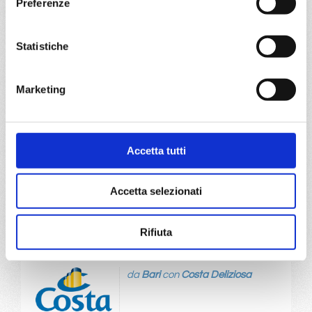
Preferenze
da
Trieste
con
Costa Deliziosa
Statistiche
Mediterraneo
8 giorni
Trieste, Bari, Kotor, Corfù, Dubrovnik, Spalato, Trieste
Marketing
16/10/2027
€ 535
Accetta tutti
a partire da
€ 535
Accetta selezionati
DETTAGLI
Rifiuta
da
Bari
con
Costa Deliziosa