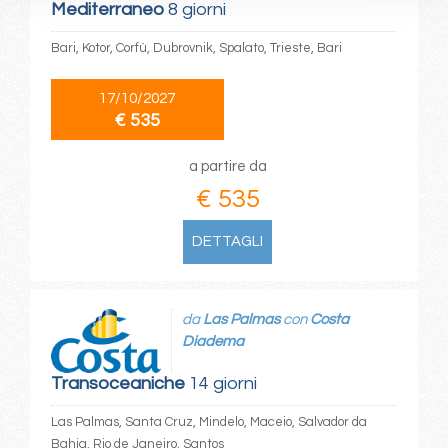
Mediterraneo
8 giorni
Bari, Kotor, Corfù, Dubrovnik, Spalato, Trieste, Bari
17/10/2027
€ 535
a partire da
€ 535
DETTAGLI
da
Las Palmas
con
Costa
Diadema
Transoceaniche
14 giorni
Las Palmas, Santa Cruz, Mindelo, Maceio, Salvador da
Bahia, Rio de Janeiro, Santos