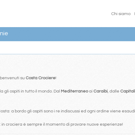
Chi siamo
nie
… benvenuti su
Costa Crociere
!
 gli ospiti in tutto il mondo. Dal
Mediterraneo
ai
Caraibi
, dalle
Capital
ta: a bordo gli ospiti sono i re indiscussi ed ogni ordine viene esaudi
: in crociera è sempre il momento di provare nuove esperienze!