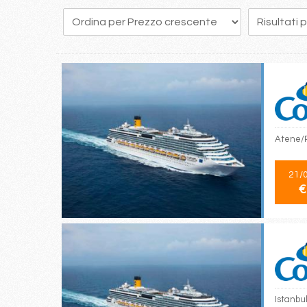
14
15
16
17
18
19
20
21
22
Atene/Pi
21/
€
Istanbul