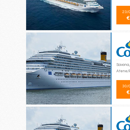
23/
€
Savona, 
Atene/P
30/
€