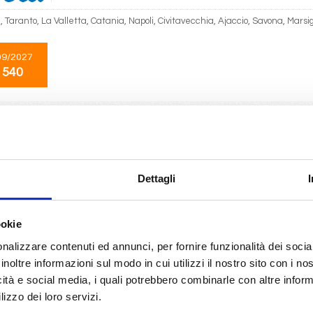
 Taranto, La Valletta, Catania, Napoli, Civitavecchia, Ajaccio, Savona, Marsi
09/2027
 540
Isole Canarie
8 giorni
da
Tenerife
con
Costa Smeralda
Dettagli
ruz, Lanzarote, Fuerteventura, Las Palmas, Funchal, Santa Cruz
12/2026
ookie
 545
nalizzare contenuti ed annunci, per fornire funzionalità dei socia
inoltre informazioni sul modo in cui utilizzi il nostro sito con i n
icità e social media, i quali potrebbero combinarle con altre inform
Isole Canarie
8 giorni
lizzo dei loro servizi.
da
Tenerife
con
Costa Smeralda