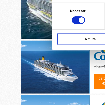
Selezione
Necessari
del
Santa C
consenso
28/
€
Rifiuta
Atene/P
08/
€