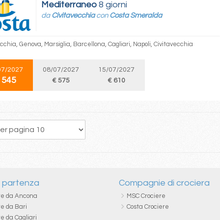
Mediterraneo
8 giorni
da
Civitavecchia
con
Costa Smeralda
cchia, Genova, Marsiglia, Barcellona, Cagliari, Napoli, Civitavecchia
07/2027
08/07/2027
15/07/2027
 545
€ 575
€ 610
23
24
25
26
27
28
29
30
31
i partenza
Compagnie di crociera
re da Ancona
MSC Crociere
re da Bari
Costa Crociere
e da Cagliari