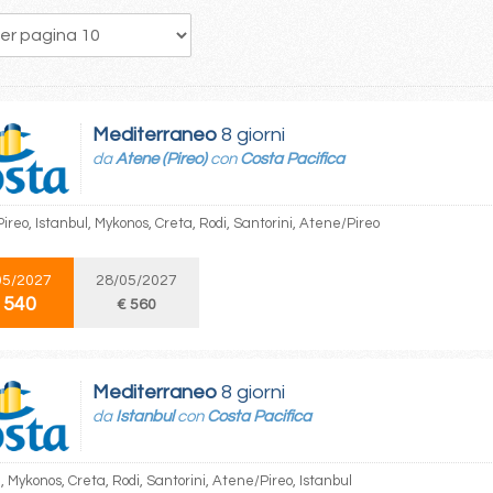
23
24
25
26
27
28
29
30
31
Mediterraneo
8 giorni
da
Atene (Pireo)
con
Costa Pacifica
reo, Istanbul, Mykonos, Creta, Rodi, Santorini, Atene/Pireo
05/2027
28/05/2027
 540
€ 560
Mediterraneo
8 giorni
da
Istanbul
con
Costa Pacifica
, Mykonos, Creta, Rodi, Santorini, Atene/Pireo, Istanbul