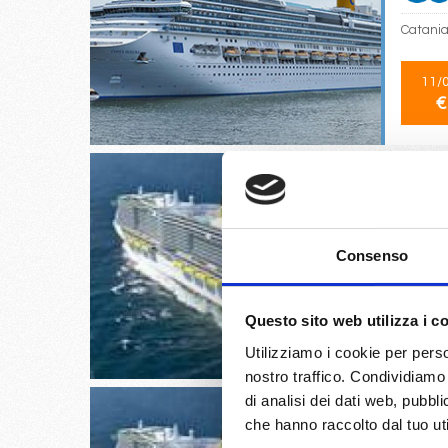
Catania,
11/
€
Consenso
Santa C
27/
Questo sito web utilizza i c
€
Utilizziamo i cookie per perso
nostro traffico. Condividiamo 
di analisi dei dati web, pubbl
che hanno raccolto dal tuo uti