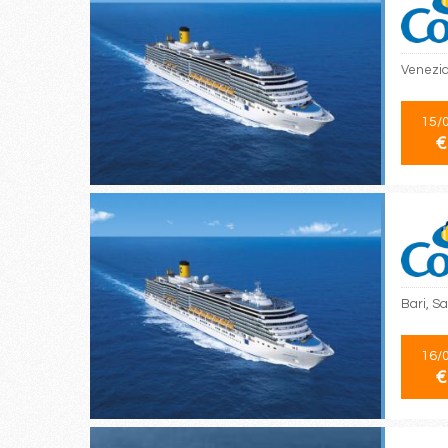
Venezia,
15/
€
Bari, Sa
16/
€