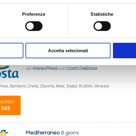
Preferenze
Statistiche
ruz, Lanzarote, Fuerteventura, Las Palmas, Funchal, Santa Cruz
12/2026
 545
Accetta selezionati
Mediterraneo
8 giorni
da
Atene (Pireo)
con
Costa Deliziosa
ireo, Santorini, Creta, Zacinto, Kotor, Zadar, RIJEKA, Venezia
05/2027
 545
Mediterraneo
8 giorni