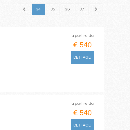
32
33
34
35
36
37
38
39
40
a partire da
€ 540
DETTAGLI
a partire da
€ 540
DETTAGLI