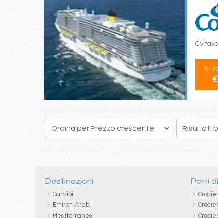
Civitave
01/
€
14
15
16
17
18
19
20
21
22
Destinazioni
Porti d
Caraibi
Crocie
Emirati Arabi
Crocie
Mediterraneo
Crocier