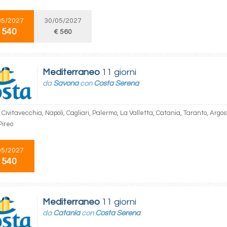
05/2027
30/05/2027
 540
€ 560
Mediterraneo
11 giorni
da
Savona
con
Costa Serena
Civitavecchia, Napoli, Cagliari, Palermo, La Valletta, Catania, Taranto, Argos
ireo
05/2027
 540
Mediterraneo
11 giorni
da
Catania
con
Costa Serena