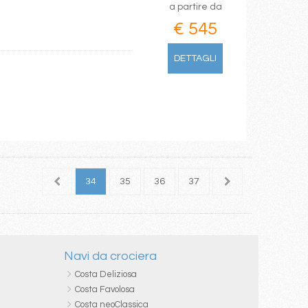
a partire da
€ 545
DETTAGLI
32
33
34
35
36
37
38
39
40
Navi da crociera
Costa Deliziosa
Costa Favolosa
Costa neoClassica