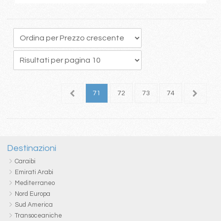
7
68
69
70
71
72
73
74
75
7
Destinazioni
Caraibi
Emirati Arabi
Mediterraneo
Nord Europa
Sud America
Transoceaniche