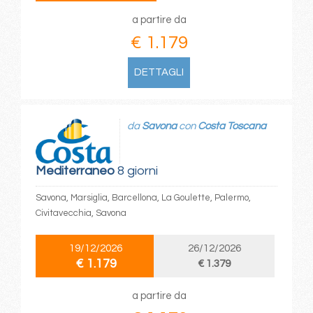
a partire da
€ 1.179
DETTAGLI
da
Savona
con
Costa Toscana
Mediterraneo
8 giorni
Savona, Marsiglia, Barcellona, La Goulette, Palermo,
Civitavecchia, Savona
19/12/2026
26/12/2026
€ 1.179
€ 1.379
a partire da