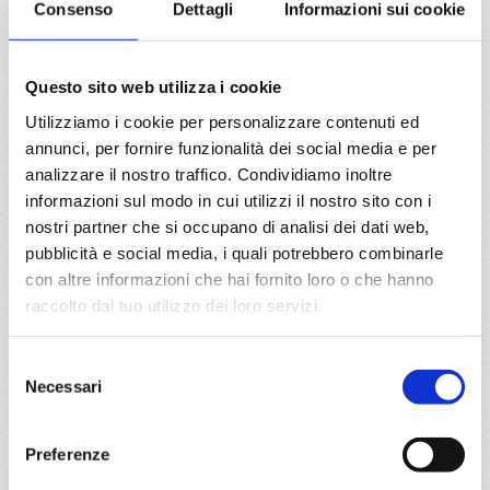
Consenso
Dettagli
Informazioni sui cookie
Civitavecchia, Savona
05/09/2026
Questo sito web utilizza i cookie
€ 1.179
Utilizziamo i cookie per personalizzare contenuti ed
a partire da
annunci, per fornire funzionalità dei social media e per
analizzare il nostro traffico. Condividiamo inoltre
€ 1.179
informazioni sul modo in cui utilizzi il nostro sito con i
nostri partner che si occupano di analisi dei dati web,
DETTAGLI
pubblicità e social media, i quali potrebbero combinarle
con altre informazioni che hai fornito loro o che hanno
raccolto dal tuo utilizzo dei loro servizi.
da
Palermo
con
Costa Toscana
Selezione
Mediterraneo
8 giorni
Necessari
del
consenso
Palermo, Civitavecchia, Savona, Marsiglia, Barcellona, La
Goulette, Palermo
Preferenze