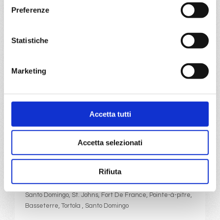
Santo Domingo, Fort De France, Pointe-à-pitre, Castries,
Preferenze
Basseterre, Philipsburg, Santo Domingo
28/12/2026
Statistiche
€ 1.249
a partire da
Marketing
€ 1.249
DETTAGLI
Accetta tutti
Accetta selezionati
da
Santo Domingo
con
Costa
Favolosa
Rifiuta
Caraibi
8 giorni
Santo Domingo, St. Johns, Fort De France, Pointe-à-pitre,
Basseterre, Tortola , Santo Domingo