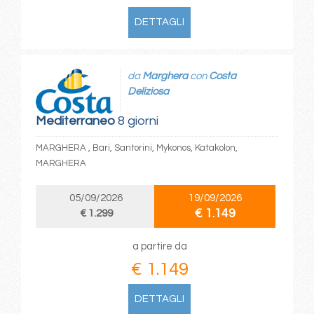
DETTAGLI
da
Marghera
con
Costa
Deliziosa
Mediterraneo
8 giorni
MARGHERA , Bari, Santorini, Mykonos, Katakolon,
MARGHERA
05/09/2026
19/09/2026
€ 1.149
€ 1.299
a partire da
€ 1.149
DETTAGLI