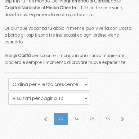
ospiti in tutto il mondo. Dal
Mediterraneo
ai
Caraibi
, dalle
Capitali Nordiche
al
Medio Oriente
… Le scelte sono varie,
dovete solo esprimere la vostra preferenza…
Qualunque vacanza tu abbia in mente, puoi viverla con Costa:
a bordo gli ospiti sono i re indiscussi ed ogni ordine viene
esaudito.
Scegli
Costa
per scoprire il mondo in una nuova maniera: in
crociera è sempre il momento di provare nuove esperienze!
9
70
71
72
73
74
75
76
77
7