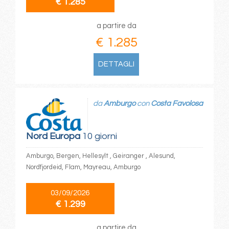
€ 1.285
a partire da
€ 1.285
DETTAGLI
da
Amburgo
con
Costa Favolosa
Nord Europa
10 giorni
Amburgo, Bergen, Hellesylt , Geiranger , Alesund,
Nordfjordeid, Flam, Mayreau, Amburgo
03/09/2026
€ 1.299
a partire da