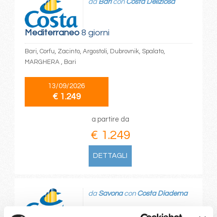
da
Bari
con
Costa Deliziosa
Mediterraneo
8 giorni
Bari, Corfu, Zacinto, Argostoli, Dubrovnik, Spalato,
MARGHERA , Bari
13/09/2026
€ 1.249
a partire da
€ 1.249
DETTAGLI
da
Savona
con
Costa Diadema