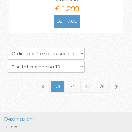
€ 1.299
DETTAGLI
9
70
71
72
73
74
75
76
77
7
Destinazioni
Caraibi