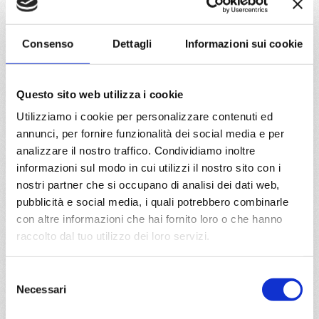
Mediterraneo
11 giorni
Savona, Barcellona, Cadice, Tanger, Casablanca,
Consenso
Dettagli
Informazioni sui cookie
Gibilterra, Malaga, Tolone-La Seyne sur Mer, Genova
08/10/2026
Questo sito web utilizza i cookie
€ 1.249
Utilizziamo i cookie per personalizzare contenuti ed
annunci, per fornire funzionalità dei social media e per
a partire da
analizzare il nostro traffico. Condividiamo inoltre
€ 1.249
informazioni sul modo in cui utilizzi il nostro sito con i
nostri partner che si occupano di analisi dei dati web,
DETTAGLI
pubblicità e social media, i quali potrebbero combinarle
con altre informazioni che hai fornito loro o che hanno
raccolto dal tuo utilizzo dei loro servizi.
da
Santo Domingo
con
Costa
Favolosa
Selezione
Necessari
Caraibi
8 giorni
del
consenso