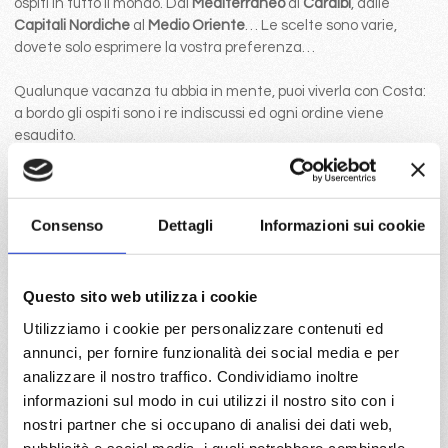
ospiti in tutto il mondo. Dal
Mediterraneo
ai
Caraibi
, dalle
Capitali Nordiche
al
Medio Oriente
… Le scelte sono varie,
dovete solo esprimere la vostra preferenza…
Qualunque vacanza tu abbia in mente, puoi viverla con Costa:
a bordo gli ospiti sono i re indiscussi ed ogni ordine viene
esaudito.
Scegli
Costa
per scoprire il mondo in una nuova maniera: in
crociera è sempre il momento di provare nuove esperienze!
Consenso
Dettagli
Informazioni sui cookie
Questo sito web utilizza i cookie
Utilizziamo i cookie per personalizzare contenuti ed
annunci, per fornire funzionalità dei social media e per
analizzare il nostro traffico. Condividiamo inoltre
5
76
77
78
79
80
81
82
83
informazioni sul modo in cui utilizzi il nostro sito con i
nostri partner che si occupano di analisi dei dati web,
pubblicità e social media, i quali potrebbero combinarle