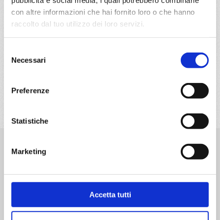
con altre informazioni che hai fornito loro o che hanno
raccolto dal tuo utilizzo dei loro servizi.
Selezione
Necessari
del
consenso
5
76
77
78
79
80
81
82
83
Preferenze
Statistiche
Destinazioni
Marketing
Caraibi
Emirati Arabi
Mediterraneo
Nord Europa
Accetta tutti
Sud America
Transoceaniche