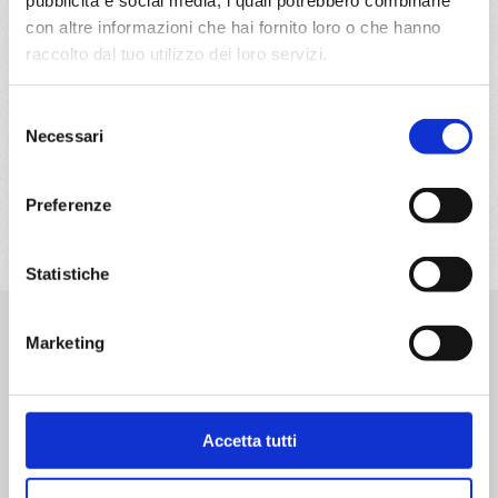
con altre informazioni che hai fornito loro o che hanno
raccolto dal tuo utilizzo dei loro servizi.
Selezione
Necessari
del
consenso
6
77
78
79
80
81
82
83
Preferenze
Statistiche
Destinazioni
Marketing
Caraibi
Emirati Arabi
Mediterraneo
Nord Europa
Accetta tutti
Sud America
Transoceaniche