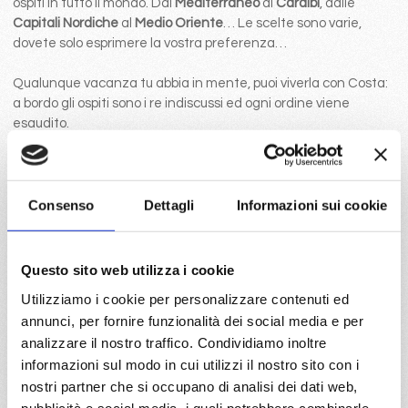
ospiti in tutto il mondo. Dal
Mediterraneo
ai
Caraibi
, dalle
Capitali Nordiche
al
Medio Oriente
… Le scelte sono varie,
dovete solo esprimere la vostra preferenza…
Qualunque vacanza tu abbia in mente, puoi viverla con Costa:
a bordo gli ospiti sono i re indiscussi ed ogni ordine viene
esaudito.
Scegli
Costa
per scoprire il mondo in una nuova maniera: in
crociera è sempre il momento di provare nuove esperienze!
Consenso
Dettagli
Informazioni sui cookie
Questo sito web utilizza i cookie
Utilizziamo i cookie per personalizzare contenuti ed
annunci, per fornire funzionalità dei social media e per
analizzare il nostro traffico. Condividiamo inoltre
6
77
78
79
80
81
82
83
informazioni sul modo in cui utilizzi il nostro sito con i
nostri partner che si occupano di analisi dei dati web,
pubblicità e social media, i quali potrebbero combinarle