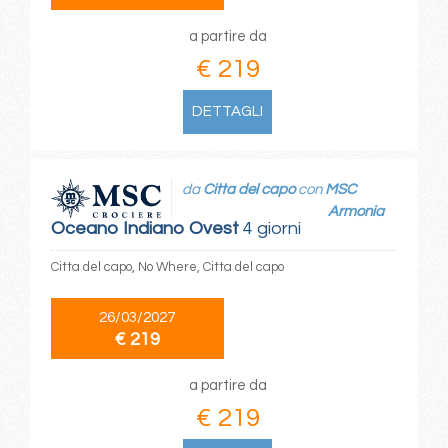
a partire da
€ 219
DETTAGLI
da
Citta del capo
con
MSC
Armonia
Oceano Indiano Ovest
4 giorni
Citta del capo, No Where, Citta del capo
26/03/2027
€ 219
a partire da
€ 219