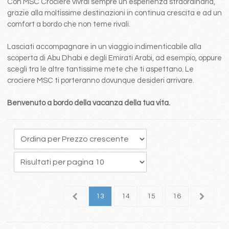
Con MSC Crociere vivrai sempre un esperienza straordinaria,
grazie alla moltissime destinazioni in continua crescita e ad un
comfort a bordo che non teme rivali.
Lasciati accompagnare in un viaggio indimenticabile alla
scoperta di Abu Dhabi e degli Emirati Arabi, ad esempio, oppure
scegli tra le altre tantissime mete che ti aspettano. Le
crociere MSC ti porteranno dovunque desideri arrivare.
Benvenuto a bordo della vacanza della tua vita.
9
10
11
12
13
14
15
16
17
1