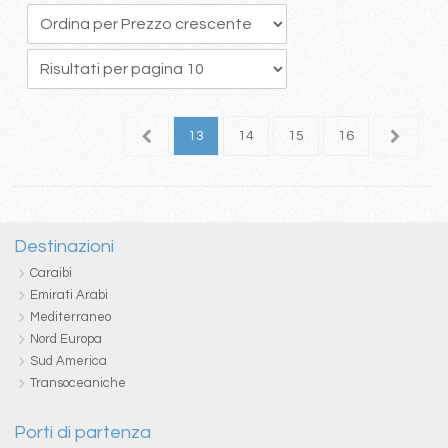
9
10
11
12
13
14
15
16
17
1
Destinazioni
Caraibi
Emirati Arabi
Mediterraneo
Nord Europa
Sud America
Transoceaniche
Porti di partenza