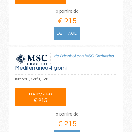
a partire da
€ 215
DETTAGLI
da
Istanbul
con
MSC Orchestra
Mediterraneo
4 giorni
Istanbul, Corfu, Bari
03/05/2028
€ 215
a partire da
€ 215