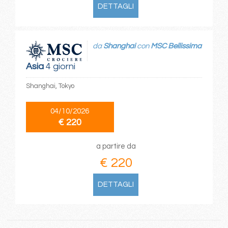
DETTAGLI
da
Shanghai
con
MSC Bellissima
Asia
4 giorni
Shanghai, Tokyo
04/10/2026
€ 220
a partire da
€ 220
DETTAGLI