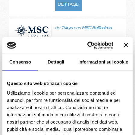
DETTAGLI
da
Tokyo
con
MSC Bellissima
Asia
5 giorni
Tokyo, Kagoshima, Incheon Republic Of Korea
Consenso
Dettagli
Informazioni sui cookie
10/06/2027
€ 217
Questo sito web utilizza i cookie
a partire da
Utilizziamo i cookie per personalizzare contenuti ed
€ 217
annunci, per fornire funzionalità dei social media e per
analizzare il nostro traffico. Condividiamo inoltre
DETTAGLI
informazioni sul modo in cui utilizzi il nostro sito con i
nostri partner che si occupano di analisi dei dati web,
pubblicità e social media, i quali potrebbero combinarle
da
Miami
con
MSC Seaside