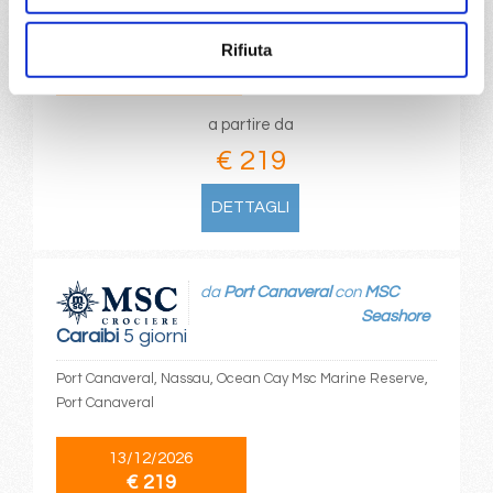
Rifiuta
11/12/2026
18/12/2026
€ 219
€ 269
a partire da
€ 219
DETTAGLI
da
Port Canaveral
con
MSC
Seashore
Caraibi
5 giorni
Port Canaveral, Nassau, Ocean Cay Msc Marine Reserve,
Port Canaveral
13/12/2026
€ 219