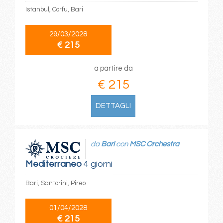
Istanbul, Corfu, Bari
29/03/2028
€ 215
a partire da
€ 215
DETTAGLI
da
Bari
con
MSC Orchestra
Mediterraneo
4 giorni
Bari, Santorini, Pireo
01/04/2028
€ 215