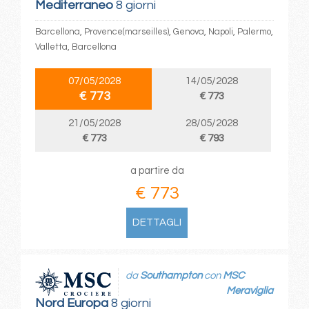
Mediterraneo
8 giorni
Barcellona, Provence(marseilles), Genova, Napoli, Palermo,
Valletta, Barcellona
07/05/2028
14/05/2028
€ 773
€ 773
21/05/2028
28/05/2028
€ 773
€ 793
a partire da
€ 773
DETTAGLI
da
Southampton
con
MSC
Meraviglia
Nord Europa
8 giorni