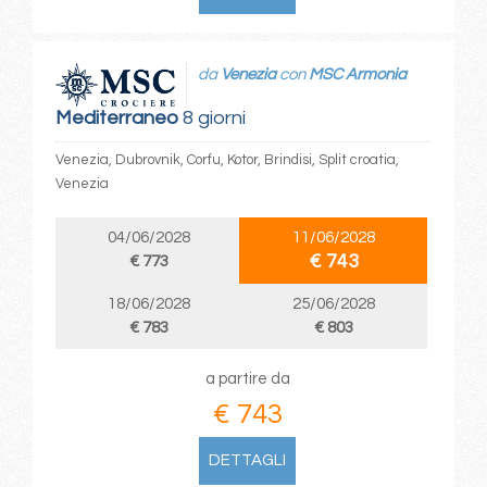
da
Venezia
con
MSC Armonia
Mediterraneo
8 giorni
Venezia, Dubrovnik, Corfu, Kotor, Brindisi, Split croatia,
Venezia
04/06/2028
11/06/2028
€ 743
€ 773
18/06/2028
25/06/2028
€ 783
€ 803
a partire da
€ 743
DETTAGLI