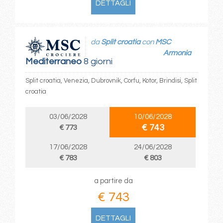
DETTAGLI
da
Split croatia
con
MSC
Armonia
Mediterraneo
8 giorni
Split croatia, Venezia, Dubrovnik, Corfu, Kotor, Brindisi, Split
croatia
03/06/2028
10/06/2028
€ 743
€ 773
17/06/2028
24/06/2028
€ 783
€ 803
a partire da
€ 743
DETTAGLI