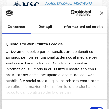
da
Abu Dhabi
con
MSC World
Europa
Emirati Arabi
8 giorni
Abu Dhabi, Bahrain, Doha, Dubai, Sir Bani Yas Is, Abu
Consenso
Dettagli
Informazioni sui cookie
Dhabi
06/03/2028
13/03/2028
Questo sito web utilizza i cookie
€ 773
€ 793
Utilizziamo i cookie per personalizzare contenuti ed
20/03/2028
annunci, per fornire funzionalità dei social media e per
€ 823
analizzare il nostro traffico. Condividiamo inoltre
informazioni sul modo in cui utilizzi il nostro sito con i
a partire da
nostri partner che si occupano di analisi dei dati web,
€ 773
pubblicità e social media, i quali potrebbero combinarle
con altre informazioni che hai fornito loro o che hanno
DETTAGLI
raccolto dal tuo utilizzo dei loro servizi.
Selezione
da
Palermo
con
MSC Seashore