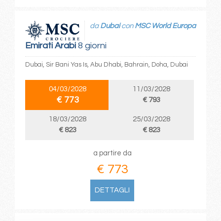
da
Dubai
con
MSC World Europa
Emirati Arabi
8 giorni
Dubai, Sir Bani Yas Is, Abu Dhabi, Bahrain, Doha, Dubai
04/03/2028
11/03/2028
€ 773
€ 793
18/03/2028
25/03/2028
€ 823
€ 823
a partire da
€ 773
DETTAGLI