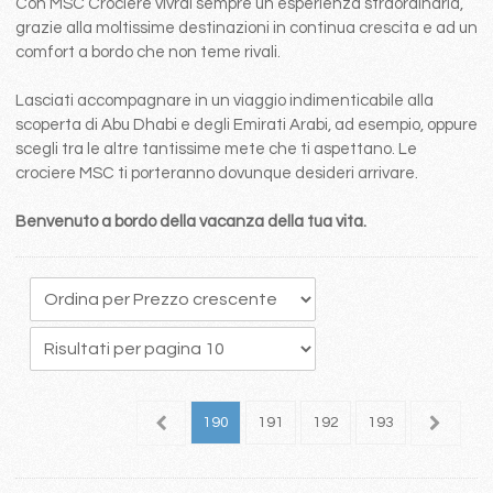
Con MSC Crociere vivrai sempre un esperienza straordinaria,
grazie alla moltissime destinazioni in continua crescita e ad un
comfort a bordo che non teme rivali.
Lasciati accompagnare in un viaggio indimenticabile alla
scoperta di Abu Dhabi e degli Emirati Arabi, ad esempio, oppure
scegli tra le altre tantissime mete che ti aspettano. Le
crociere MSC ti porteranno dovunque desideri arrivare.
Benvenuto a bordo della vacanza della tua vita.
86
187
188
189
190
191
192
193
194
1