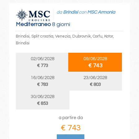
da
Brindisi
con
MSC Armonia
Mediterraneo
8 giorni
Brindisi, Split croatia, Venezia, Dubrovnik, Corfu, Kotor,
Brindisi
02/06/2028
09/06/2028
€ 743
€ 773
16/06/2028
23/06/2028
€ 783
€ 803
30/06/2028
€ 853
a partire da
€ 743