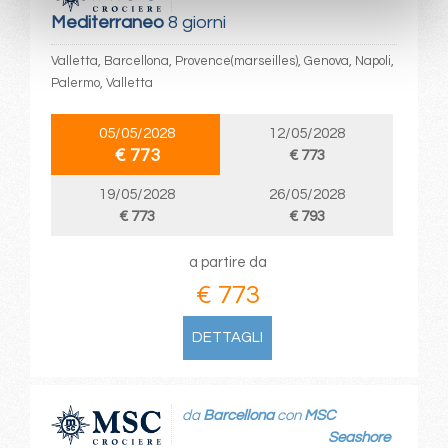
Mediterraneo
8 giorni
Valletta, Barcellona, Provence(marseilles), Genova, Napoli,
Palermo, Valletta
05/05/2028
12/05/2028
€ 773
€ 773
19/05/2028
26/05/2028
€ 773
€ 793
a partire da
€ 773
DETTAGLI
da
Barcellona
con
MSC
Seashore