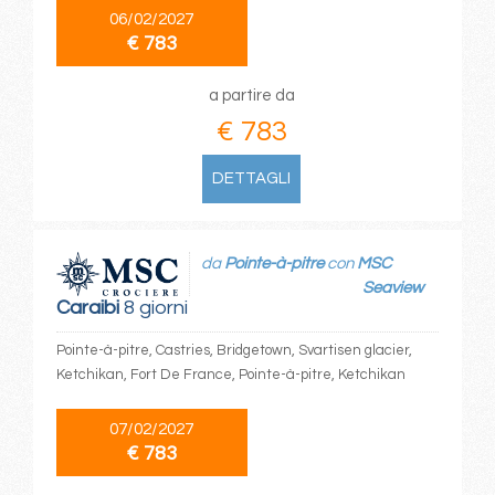
06/02/2027
€ 783
a partire da
€ 783
DETTAGLI
da
Pointe-à-pitre
con
MSC
Seaview
Caraibi
8 giorni
Pointe-à-pitre, Castries, Bridgetown, Svartisen glacier,
Ketchikan, Fort De France, Pointe-à-pitre, Ketchikan
07/02/2027
€ 783