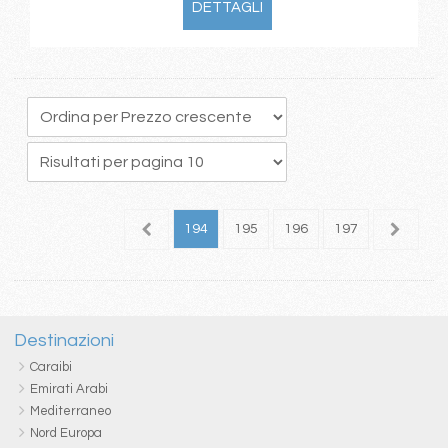
DETTAGLI
90
191
192
193
194
195
196
197
198
1
Destinazioni
Caraibi
Emirati Arabi
Mediterraneo
Nord Europa