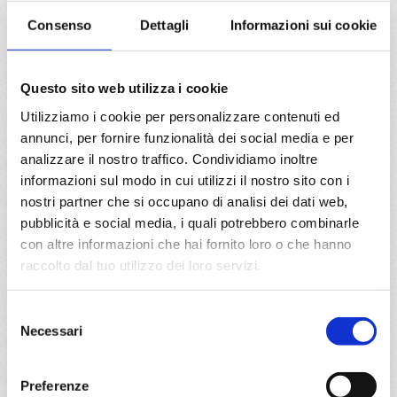
Consenso
Dettagli
Informazioni sui cookie
da
Napoli
con
MSC Euribia
Mediterraneo
8 giorni
Questo sito web utilizza i cookie
Napoli, Palermo, La Goulette, Barcellona, Marsiglia,
Utilizziamo i cookie per personalizzare contenuti ed
Genova, Napoli, Provence(marseilles)
annunci, per fornire funzionalità dei social media e per
analizzare il nostro traffico. Condividiamo inoltre
03/11/2026
10/11/2026
informazioni sul modo in cui utilizzi il nostro sito con i
€ 783
€ 783
nostri partner che si occupano di analisi dei dati web,
17/11/2026
24/11/2026
pubblicità e social media, i quali potrebbero combinarle
€ 583
€ 683
con altre informazioni che hai fornito loro o che hanno
raccolto dal tuo utilizzo dei loro servizi.
a partire da
€ 583
Selezione
Necessari
del
DETTAGLI
consenso
Preferenze