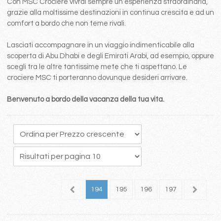
Con MSC Crociere vivrai sempre un esperienza straordinaria,
grazie alla moltissime destinazioni in continua crescita e ad un
comfort a bordo che non teme rivali.
Lasciati accompagnare in un viaggio indimenticabile alla
scoperta di Abu Dhabi e degli Emirati Arabi, ad esempio, oppure
scegli tra le altre tantissime mete che ti aspettano. Le
crociere MSC ti porteranno dovunque desideri arrivare.
Benvenuto a bordo della vacanza della tua vita.
90
191
192
193
194
195
196
197
198
1