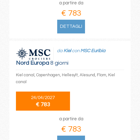
a partire da
€ 783
DETTAGLI
da
Kiel
con
MSC Euribia
Nord Europa
8 giorni
Kiel canal, Copenhagen, Hellesylt, Alesund, Flam, Kiel
canal
24/04/2027
€ 783
a partire da
€ 783