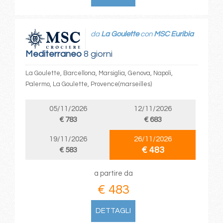
da
La Goulette
con
MSC Euribia
Mediterraneo
8 giorni
La Goulette, Barcellona, Marsiglia, Genova, Napoli,
Palermo, La Goulette, Provence(marseilles)
05/11/2026
12/11/2026
€ 783
€ 683
19/11/2026
26/11/2026
€ 483
€ 583
a partire da
€ 483
DETTAGLI