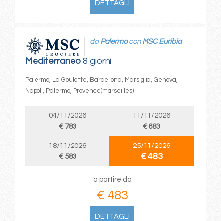
DETTAGLI
da
Palermo
con
MSC Euribia
Mediterraneo
8 giorni
Palermo, La Goulette, Barcellona, Marsiglia, Genova,
Napoli, Palermo, Provence(marseilles)
04/11/2026
11/11/2026
€ 783
€ 683
18/11/2026
25/11/2026
€ 483
€ 583
a partire da
€ 483
DETTAGLI