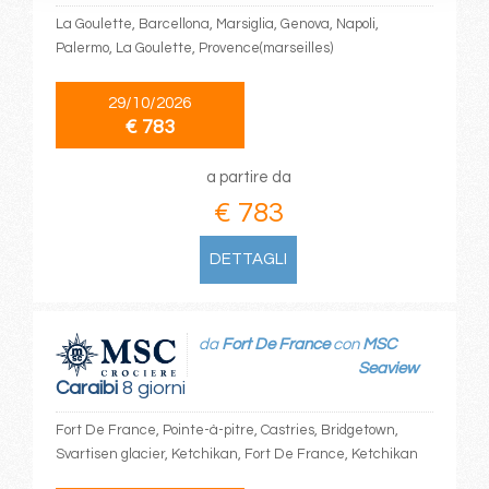
La Goulette, Barcellona, Marsiglia, Genova, Napoli,
Palermo, La Goulette, Provence(marseilles)
29/10/2026
€ 783
a partire da
€ 783
DETTAGLI
da
Fort De France
con
MSC
Seaview
Caraibi
8 giorni
Fort De France, Pointe-à-pitre, Castries, Bridgetown,
Svartisen glacier, Ketchikan, Fort De France, Ketchikan