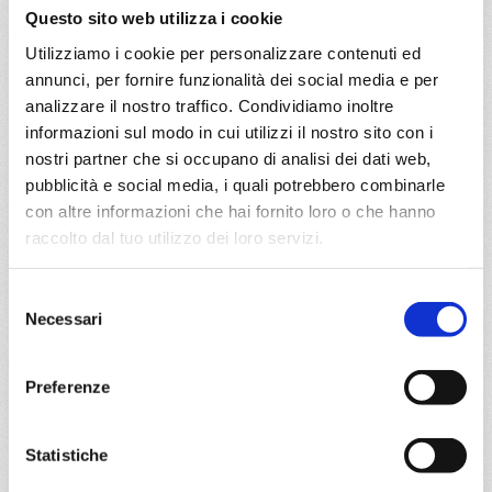
Nord Europa
12 giorni
Questo sito web utilizza i cookie
Utilizziamo i cookie per personalizzare contenuti ed
Barcellona, Alicante, Gibilterra, Siviglia (cadice), La
annunci, per fornire funzionalità dei social media e per
Coruna, Bilbao, La rochelle, Kiel canal, Copenhagen
analizzare il nostro traffico. Condividiamo inoltre
informazioni sul modo in cui utilizzi il nostro sito con i
14/04/2027
nostri partner che si occupano di analisi dei dati web,
€ 791
pubblicità e social media, i quali potrebbero combinarle
con altre informazioni che hai fornito loro o che hanno
a partire da
raccolto dal tuo utilizzo dei loro servizi.
€ 791
Selezione
DETTAGLI
Necessari
del
consenso
da
Barcellona
con
MSC Euribia
Preferenze
Nord Europa
12 giorni
Statistiche
Barcellona, Alicante, Gibilterra, Siviglia (cadice), La
Coruna, Bilbao, La rochelle, Kiel canal, Copenhagen