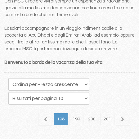
Con MSC Crociere vivrai sempre un esperienza straordinaria,
grazie alla moltissime destinazioni in continua crescita e ad un
comfort a bordo che non teme rivali.
Lasciati accompagnare in un viaggio indimenticabile alla
scoperta di Abu Dhabi e degli Emirati Arabi, ad esempio, oppure
scegli tra le altre tantissime mete che ti aspettano. Le
crociere MSC ti porteranno dovunque desideri arrivare.
Benvenuto a bordo della vacanza della tua vita.
94
195
196
197
198
199
200
201
202
2