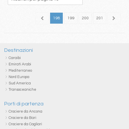
94
195
196
197
198
199
200
201
202
2
Destinazioni
Caraibi
Emirati Arabi
Mediterraneo
Nord Europa
Sud America
Transoceaniche
Porti di partenza
Crociere da Ancona
Crociere da Bari
Crociere da Cagliari