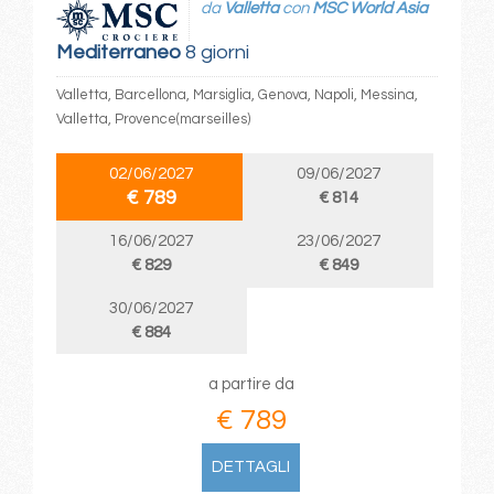
da
Valletta
con
MSC World Asia
Mediterraneo
8 giorni
Valletta, Barcellona, Marsiglia, Genova, Napoli, Messina,
Valletta, Provence(marseilles)
02/06/2027
09/06/2027
€ 789
€ 814
16/06/2027
23/06/2027
€ 829
€ 849
30/06/2027
€ 884
a partire da
€ 789
DETTAGLI