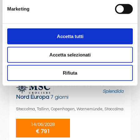
Marketing
26/04/2028
€ 791
Accetta tutti
a partire da
€ 791
Accetta selezionati
DETTAGLI
Rifiuta
da
Stoccolma
con
MSC
Splendida
Nord Europa
7 giorni
Stoccolma, Tallinn, Copenhagen, Warnemünde, Stoccolma
14/06/2028
€ 791