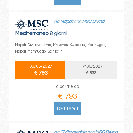
da
Napoli
con
MSC Divina
Mediterraneo
8 giorni
Napoli, Civitavecchia, Mykonos, Kusadasi, Mormugao,
Napoli, Mormugao, Santorini
03/06/2027
17/06/2027
€ 793
€ 833
a partire da
€ 793
DETTAGLI
da
Civitavecchia
con
MSC Divina