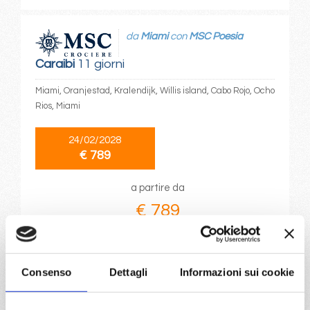
da
Miami
con
MSC Poesia
Caraibi
11 giorni
Miami, Oranjestad, Kralendijk, Willis island, Cabo Rojo, Ocho
Rios, Miami
24/02/2028
€ 789
a partire da
€ 789
DETTAGLI
Consenso
Dettagli
Informazioni sui cookie
da
Barcellona
con
MSC Euribia