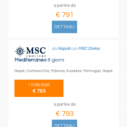
a partire da
€ 791
DETTAGLI
da
Napoli
con
MSC Divina
Mediterraneo
8 giorni
Napoli, Civitavecchia, Mykonos, Kusadasi, Mormugao, Napoli
17/09/2026
€ 793
a partire da
€ 793
DETTAGLI