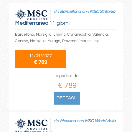
da
Barcellona
con
MSC Sinfonia
Mediterraneo
11 giorni
Barcellona, Marsiglia, Livorno, Civitavecchia, Valencia,
Genova, Marsiglia, Malaga, Provence(marseilles)
11/04/2027
€ 789
a partire da
€ 789
DETTAGLI
da
Messina
con
MSC World Asia