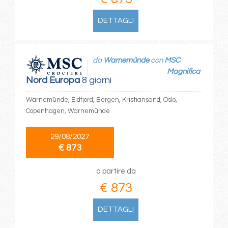
DETTAGLI
da
Warnemünde
con
MSC
Magnifica
Nord Europa
8 giorni
Warnemünde, Eidfjord, Bergen, Kristiansand, Oslo,
Copenhagen, Warnemünde
29/08/2027
€ 873
a partire da
€ 873
DETTAGLI