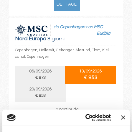
DETTAGLI
da
Copenhagen
con
MSC
Euribia
Nord Europa
8 giorni
Copenhagen, Hellesylt, Geiranger, Alesund, Flam, Kiel
canal, Copenhagen
06/09/2026
13/09/2026
€ 853
€ 873
20/09/2026
€ 853
a partire da
€ 853
DETTAGLI