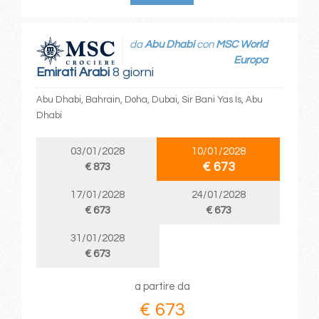
da
Abu Dhabi
con
MSC World
Europa
Emirati Arabi
8 giorni
Abu Dhabi, Bahrain, Doha, Dubai, Sir Bani Yas Is, Abu
Dhabi
03/01/2028
10/01/2028
€ 673
€ 873
17/01/2028
24/01/2028
€ 673
€ 673
31/01/2028
€ 673
a partire da
€ 673