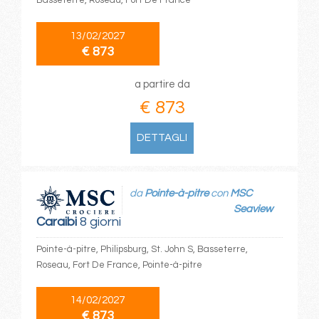
Basseterre, Roseau, Fort De France
13/02/2027
€ 873
a partire da
€ 873
DETTAGLI
da
Pointe-à-pitre
con
MSC
Seaview
Caraibi
8 giorni
Pointe-à-pitre, Philipsburg, St. John S, Basseterre,
Roseau, Fort De France, Pointe-à-pitre
14/02/2027
€ 873