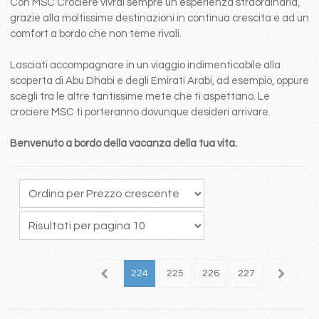
Con MSC Crociere vivrai sempre un esperienza straordinaria,
grazie alla moltissime destinazioni in continua crescita e ad un
comfort a bordo che non teme rivali.
Lasciati accompagnare in un viaggio indimenticabile alla
scoperta di Abu Dhabi e degli Emirati Arabi, ad esempio, oppure
scegli tra le altre tantissime mete che ti aspettano. Le
crociere MSC ti porteranno dovunque desideri arrivare.
Benvenuto a bordo della vacanza della tua vita.
20
221
222
223
224
225
226
227
228
2