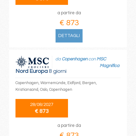
a partire da
€ 873
DETTAGLI
da
Copenhagen
con
MSC
Magnifica
Nord Europa
8 giorni
Copenhagen, Warnemünde, Eidfjord, Bergen,
Kristiansand, Oslo, Copenhagen
28/08/2027
€ 873
a partire da
€ 873