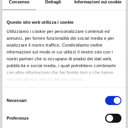
Consenso
Dettagli
Informazioni sui cookie
da
Miami
con
MSC Meraviglia
Questo sito web utilizza i cookie
Utilizziamo i cookie per personalizzare contenuti ed
Transoceaniche
13 giorni
annunci, per fornire funzionalità dei social media e per
Miami, Philipsburg, Ponta Delgada, Lisbona
analizzare il nostro traffico. Condividiamo inoltre
informazioni sul modo in cui utilizzi il nostro sito con i
nostri partner che si occupano di analisi dei dati web,
10/04/2027
€ 869
pubblicità e social media, i quali potrebbero combinarle
con altre informazioni che hai fornito loro o che hanno
a partire da
raccolto dal tuo utilizzo dei loro servizi.
€ 869
Selezione
DETTAGLI
Necessari
del
consenso
Preferenze
da
Southampton
con
MSC
Virtuosa