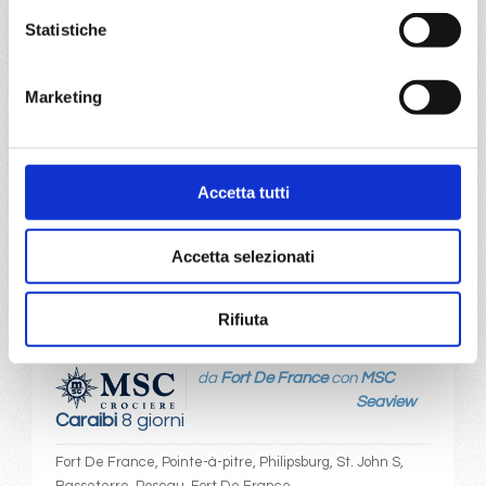
Nord Europa
8 giorni
Statistiche
Southampton, Haugesund, Olden, Alesund, Kristiansand,
Southampton
Marketing
29/08/2026
€ 873
Accetta tutti
a partire da
€ 873
Accetta selezionati
DETTAGLI
Rifiuta
da
Fort De France
con
MSC
Seaview
Caraibi
8 giorni
Fort De France, Pointe-à-pitre, Philipsburg, St. John S,