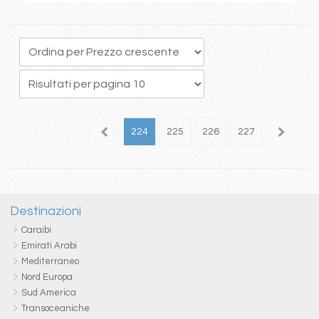
20
221
222
223
224
225
226
227
228
2
Destinazioni
Caraibi
Emirati Arabi
Mediterraneo
Nord Europa
Sud America
Transoceaniche