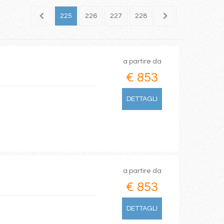
223
224
225
226
227
228
229
230
231
a partire da
€ 853
DETTAGLI
a partire da
€ 853
DETTAGLI