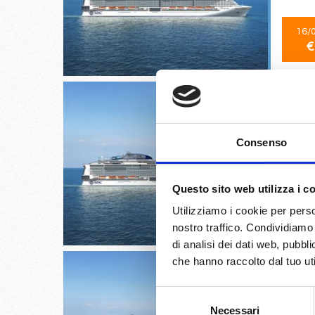
16/
€
Consenso
Miami, 
Hue/da
Questo sito web utilizza i c
24/
Utilizziamo i cookie per perso
€
nostro traffico. Condividiamo 
di analisi dei dati web, pubbl
che hanno raccolto dal tuo uti
Selezione
Necessari
del