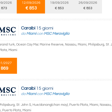
09/2026
12/09/2026
19/09/2026
26/09/2026
€ 853
 873
€ 853
€ 853
Caraibi
15 giorni
da
Miami
con
MSC Meraviglia
Grand turk, Ocean Cay Msc Marine Reserve, Nassau, Miami, Philipsburg, St.
Plata, Miami
01/2027
 869
Caraibi
15 giorni
da
Miami
con
MSC Meraviglia
Philipsburg, St. John S, Hue/danang(chan may), Puerto Plata, Miami, Nassa
, Puerto Plata, Miami