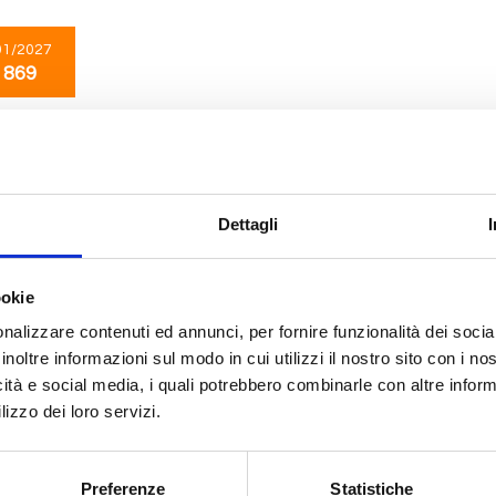
01/2027
 869
Caraibi
15 giorni
da
Miami
con
MSC Meraviglia
Dettagli
Nassau, Ocean Cay Msc Marine Reserve, Puerto Plata, Miami, Nassau, San Ju
nang(chan may), Miami
ookie
01/2027
nalizzare contenuti ed annunci, per fornire funzionalità dei socia
 869
inoltre informazioni sul modo in cui utilizzi il nostro sito con i n
icità e social media, i quali potrebbero combinarle con altre inform
lizzo dei loro servizi.
Transoceaniche
13 giorni
da
Miami
con
MSC Meraviglia
Preferenze
Statistiche