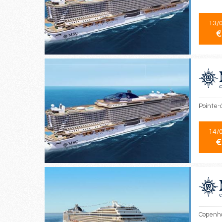
13/
€
Pointe-à
14/
€
Copenha