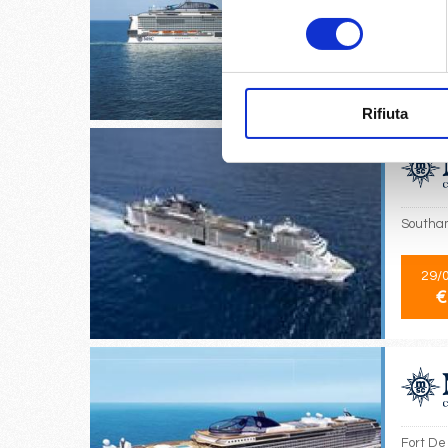
Miami, 
consenso
10/
€
Rifiuta
Southam
29/
€
Fort De