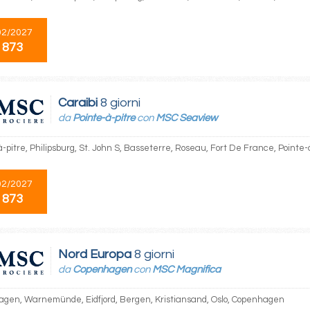
02/2027
 873
Caraibi
8 giorni
da
Pointe-à-pitre
con
MSC Seaview
-pitre, Philipsburg, St. John S, Basseterre, Roseau, Fort De France, Pointe-
02/2027
 873
Nord Europa
8 giorni
da
Copenhagen
con
MSC Magnifica
gen, Warnemünde, Eidfjord, Bergen, Kristiansand, Oslo, Copenhagen