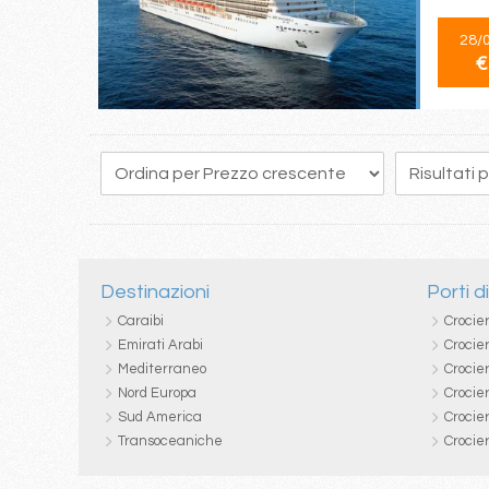
28/
€
205
206
207
208
209
210
211
212
213
Destinazioni
Porti d
Caraibi
Crocie
Emirati Arabi
Crocie
Mediterraneo
Crocier
Nord Europa
Crocie
Sud America
Crocie
Transoceaniche
Crocie