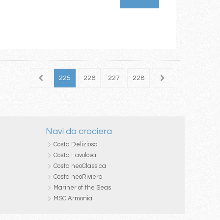
223
224
225
226
227
228
229
230
231
Navi da crociera
Costa Deliziosa
Costa Favolosa
Costa neoClassica
Costa neoRiviera
Mariner of the Seas
MSC Armonia