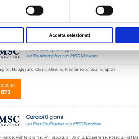
Philipsburg, Ponta Delgada, Lisbona
04/2027
 869
Accetta selezionati
Nord Europa
8 giorni
da
Southampton
con
MSC Virtuosa
pton, Haugesund, Olden, Alesund, Kristiansand, Southampton
08/2026
 873
Caraibi
8 giorni
da
Fort De France
con
MSC Seaview
 France, Pointe-à-pitre, Philipsburg, St. John S, Basseterre, Roseau, Fort D