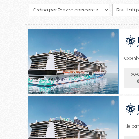
205
206
207
208
209
210
211
212
213
Copenha
06/
€
Kiel ca