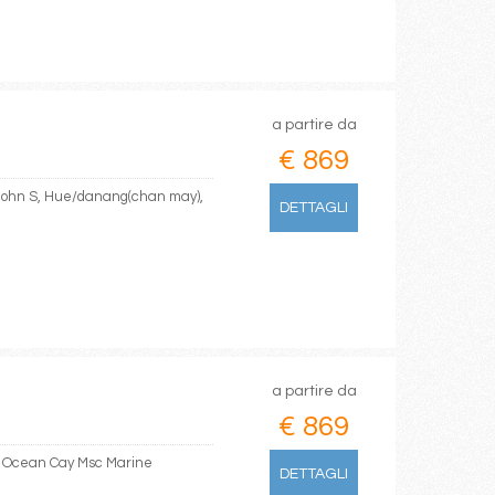
a partire da
€ 869
 John S, Hue/danang(chan may),
DETTAGLI
a partire da
€ 869
u, Ocean Cay Msc Marine
DETTAGLI