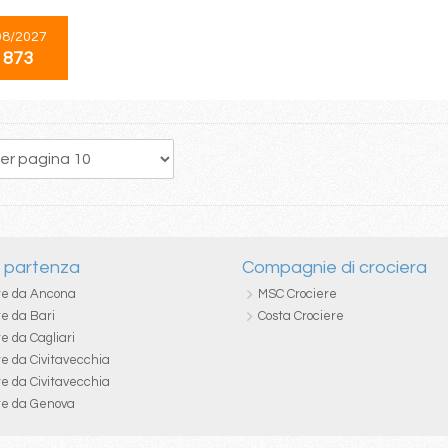
08/2027
 873
214
215
216
217
218
219
220
221
222
i partenza
Compagnie di crociera
re da Ancona
MSC Crociere
re da Bari
Costa Crociere
e da Cagliari
re da Civitavecchia
re da Civitavecchia
re da Genova