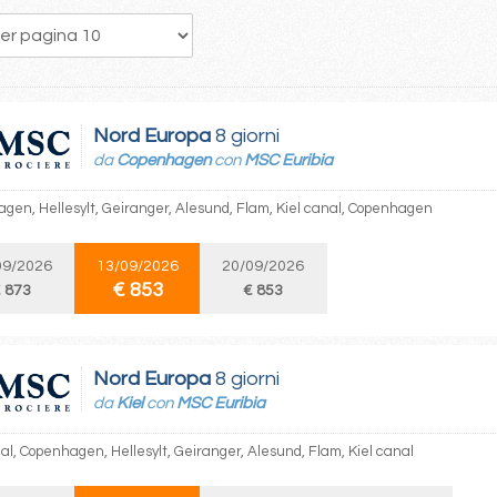
214
215
216
217
218
219
220
221
222
Nord Europa
8 giorni
da
Copenhagen
con
MSC Euribia
gen, Hellesylt, Geiranger, Alesund, Flam, Kiel canal, Copenhagen
09/2026
13/09/2026
20/09/2026
€ 853
 873
€ 853
Nord Europa
8 giorni
da
Kiel
con
MSC Euribia
nal, Copenhagen, Hellesylt, Geiranger, Alesund, Flam, Kiel canal