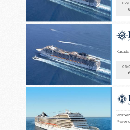
02/
€
Kusadas
06/
€
Warnemü
Provenc