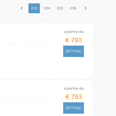
231
232
233
234
235
236
237
238
239
a partire da
€ 793
DETTAGLI
a partire da
€ 793
DETTAGLI