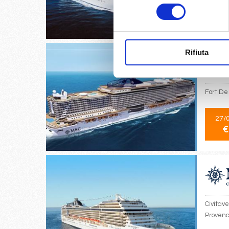
consenso
02/
€
Rifiuta
Fort De
27/
€
Civitav
Provenc