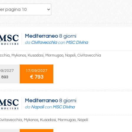
222
223
224
225
226
227
228
229
230
Mediterraneo
8 giorni
da
Civitavecchia
con
MSC Divina
ecchia, Mykonos, Kusadasi, Mormugao, Napoli, Civitavecchia
09/2027
17/09/2027
€ 793
 893
Mediterraneo
8 giorni
da
Napoli
con
MSC Divina
 Civitavecchia, Mykonos, Kusadasi, Mormugao, Napoli