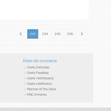
231
232
233
234
235
236
237
238
239
Navi da crociera
Costa Deliziosa
Costa Favolosa
Costa neoClassica
Costa neoRiviera
Mariner of the Seas
MSC Armonia