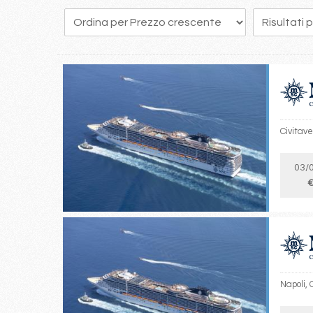
213
214
215
216
217
218
219
220
221
Civitav
03/
€
Napoli,