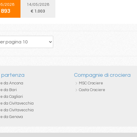
05/2028
14/05/2028
 893
€ 1.003
222
223
224
225
226
227
228
229
230
i partenza
Compagnie di crociera
re da Ancona
MSC Crociere
re da Bari
Costa Crociere
e da Cagliari
re da Civitavecchia
re da Civitavecchia
re da Genova