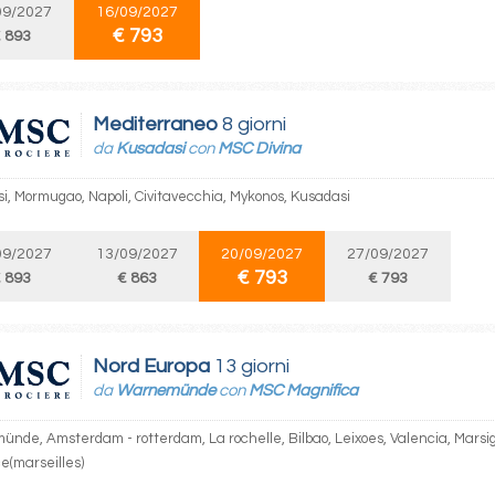
09/2027
16/09/2027
€ 793
 893
Mediterraneo
8 giorni
da
Kusadasi
con
MSC Divina
i, Mormugao, Napoli, Civitavecchia, Mykonos, Kusadasi
09/2027
13/09/2027
20/09/2027
27/09/2027
€ 793
 893
€ 863
€ 793
Nord Europa
13 giorni
da
Warnemünde
con
MSC Magnifica
nde, Amsterdam - rotterdam, La rochelle, Bilbao, Leixoes, Valencia, Marsig
e(marseilles)