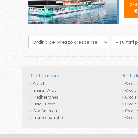
07/
€
213
214
215
216
217
218
219
220
221
Destinazioni
Porti d
Caraibi
Crocie
Emirati Arabi
Crocie
Mediterraneo
Crocier
Nord Europa
Crocie
Sud America
Crocie
Transoceaniche
Crocie