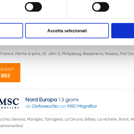
11/2026
 893
Accetta selezionati
Caraibi
8 giorni
da
Fort De France
con
MSC World Europa
 France, Pointe-à-pitre, St. John S, Philipsburg, Basseterre, Roseau, Fort D
02/2027
 893
Nord Europa
13 giorni
da
Civitavecchia
con
MSC Magnifica
ecchia, Genova, Marsiglia, Tarragona, La Coruna, Bilbao, La rochelle, Brest
e(marseilles)