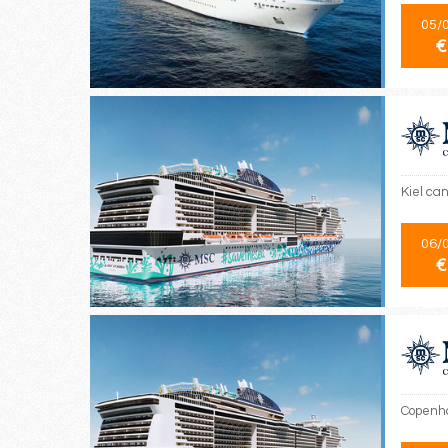
05/
€
Kiel can
06/
€
Copenha