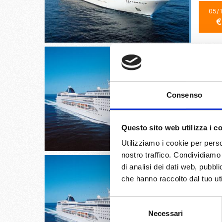
05/
€
Livorno,
Consenso
30/
Questo sito web utilizza i c
€
Utilizziamo i cookie per perso
nostro traffico. Condividiamo 
di analisi dei dati web, pubbl
che hanno raccolto dal tuo uti
Selezione
Barcell
Necessari
del