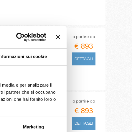
a partire da
€ 893
re, La Romana, Tangeri
Informazioni sui cookie
DETTAGLI
l media e per analizzare il
ostri partner che si occupano
azioni che hai fornito loro o
a partire da
€ 893
Tangeri
DETTAGLI
Marketing