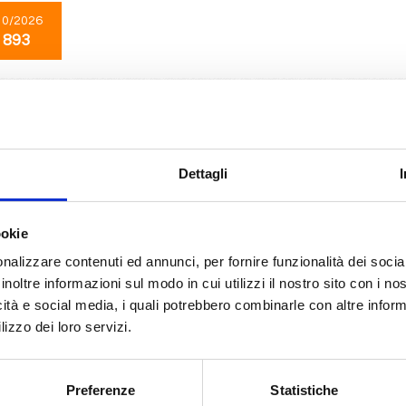
10/2026
 893
Transoceaniche
18 giorni
da
Livorno
con
MSC Opera
 Genova, Marsiglia, Barcellona, Gibilterra, St. John S, Philipsburg, Basseter
Dettagli
10/2026
ookie
 893
nalizzare contenuti ed annunci, per fornire funzionalità dei socia
inoltre informazioni sul modo in cui utilizzi il nostro sito con i n
icità e social media, i quali potrebbero combinarle con altre inform
Transoceaniche
18 giorni
lizzo dei loro servizi.
da
Barcellona
con
MSC Opera
ona, Gibilterra, St. John S, Philipsburg, Basseterre, La Romana, Bridgetown, 
Preferenze
Statistiche