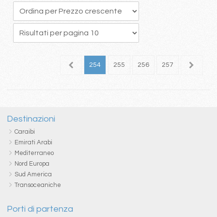
50
251
252
253
254
255
256
257
258
2
Destinazioni
Caraibi
Emirati Arabi
Mediterraneo
Nord Europa
Sud America
Transoceaniche
Porti di partenza