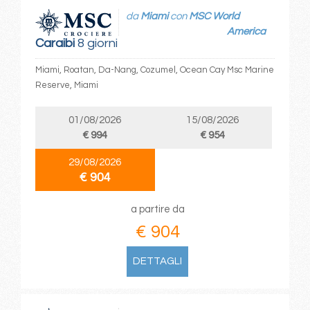
da
Miami
con
MSC World
America
Caraibi
8 giorni
Miami, Roatan, Da-Nang, Cozumel, Ocean Cay Msc Marine
Reserve, Miami
01/08/2026
15/08/2026
€ 994
€ 954
29/08/2026
€ 904
a partire da
€ 904
DETTAGLI