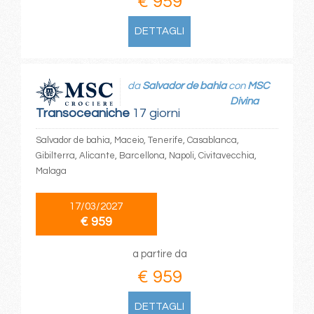
€ 959
DETTAGLI
da
Salvador de bahia
con
MSC
Divina
Transoceaniche
17 giorni
Salvador de bahia, Maceio, Tenerife, Casablanca,
Gibilterra, Alicante, Barcellona, Napoli, Civitavecchia,
Malaga
17/03/2027
€ 959
a partire da
€ 959
DETTAGLI