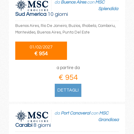
da
Buenos Aires
con
MSC
Splendida
Sud America
10 giorni
Buenos Aires, Rio De Janeiro, Buzios, Ilhabela, Camboriu,
Montevideo, Buenos Aires, Punta Del Este
01/02/2027
€ 954
a partire da
€ 954
DETTAGLI
da
Port Canaveral
con
MSC
Grandiosa
Caraibi
8 giorni