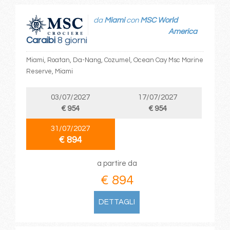
da
Miami
con
MSC World
America
Caraibi
8 giorni
Miami, Roatan, Da-Nang, Cozumel, Ocean Cay Msc Marine
Reserve, Miami
03/07/2027
17/07/2027
€ 954
€ 954
31/07/2027
€ 894
a partire da
€ 894
DETTAGLI