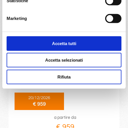
Statistiche
a partire da
Marketing
€ 955
DETTAGLI
Accetta tutti
da
Sao paulo (santos)
con
MSC
Accetta selezionati
Musica
Sud America
9 giorni
Rifiuta
Sao paulo (santos), Montevideo, Buenos Aires, Punta Del
Este, Sao paulo (santos)
20/12/2026
€ 959
a partire da
€ 959