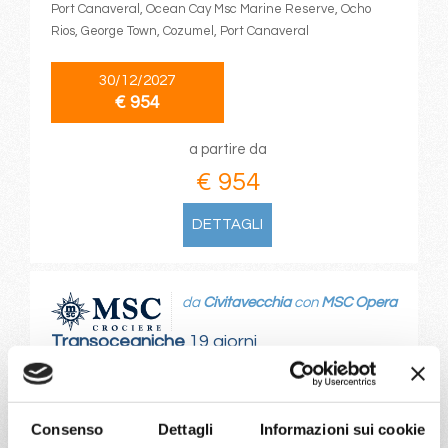
Port Canaveral, Ocean Cay Msc Marine Reserve, Ocho
Rios, George Town, Cozumel, Port Canaveral
30/12/2027
€ 954
a partire da
€ 954
DETTAGLI
da
Civitavecchia
con
MSC Opera
Transoceaniche
19 giorni
Civitavecchia, Livorno, Genova, Marsiglia, Barcellona,
Gibilterra, St. John S, Philipsburg, Basseterre, La Romana,
Tangeri, Genova, Livorno, Provence(marseilles)
Consenso
Dettagli
Informazioni sui cookie