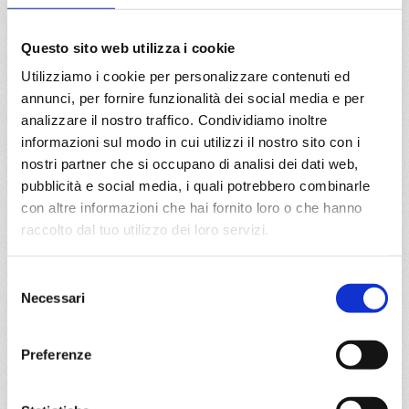
29/10/2026
€ 955
Questo sito web utilizza i cookie
Utilizziamo i cookie per personalizzare contenuti ed
a partire da
annunci, per fornire funzionalità dei social media e per
€ 955
analizzare il nostro traffico. Condividiamo inoltre
informazioni sul modo in cui utilizzi il nostro sito con i
DETTAGLI
nostri partner che si occupano di analisi dei dati web,
pubblicità e social media, i quali potrebbero combinarle
con altre informazioni che hai fornito loro o che hanno
da
Bari
con
MSC Lirica
raccolto dal tuo utilizzo dei loro servizi.
Mediterraneo
14 giorni
Selezione
Necessari
Bari, Split croatia, Venezia, Katakolon, Heraklion (iraklion),
del
Rodi, Limassol, Port Said, Alessandria, Split croatia,
consenso
Venezia
Preferenze
13/03/2027
€ 955