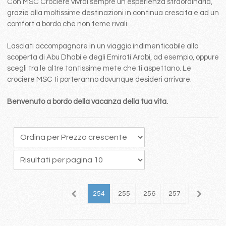
Con MSC Crociere vivrai sempre un esperienza straordinaria,
grazie alla moltissime destinazioni in continua crescita e ad un
comfort a bordo che non teme rivali.
Lasciati accompagnare in un viaggio indimenticabile alla
scoperta di Abu Dhabi e degli Emirati Arabi, ad esempio, oppure
scegli tra le altre tantissime mete che ti aspettano. Le
crociere MSC ti porteranno dovunque desideri arrivare.
Benvenuto a bordo della vacanza della tua vita.
50
251
252
253
254
255
256
257
258
2