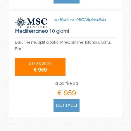
da
Bari
con
MSC Splendida
Mediterraneo
10 giorni
Bari, Trieste, Split croatia, Pireo, Smirne, Istanbul, Corfu,
Bari
21/04/2027
€ 959
a partire da
€ 959
DETTAGLI