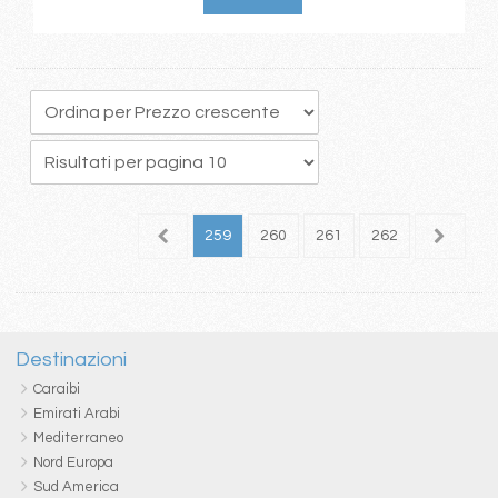
55
256
257
258
259
260
261
262
263
2
Destinazioni
Caraibi
Emirati Arabi
Mediterraneo
Nord Europa
Sud America