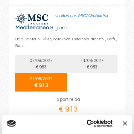
da
Bari
con
MSC Orchestra
Mediterraneo
8 giorni
Bari, Santorini, Pireo, Katakolon, Cefalonia-argostoli, Corfu,
Bari
07/08/2027
14/08/2027
€ 983
€ 953
21/08/2027
€ 913
a partire da
€ 913
DETTAGLI