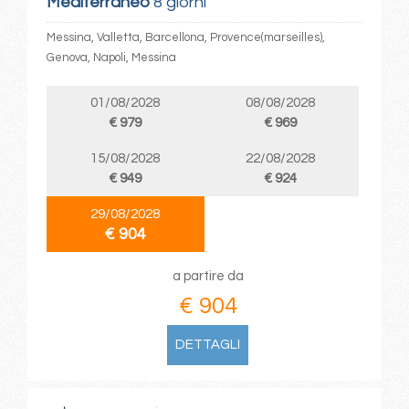
Mediterraneo
8 giorni
Messina, Valletta, Barcellona, Provence(marseilles),
Genova, Napoli, Messina
01/08/2028
08/08/2028
€ 979
€ 969
15/08/2028
22/08/2028
€ 949
€ 924
29/08/2028
€ 904
a partire da
€ 904
DETTAGLI