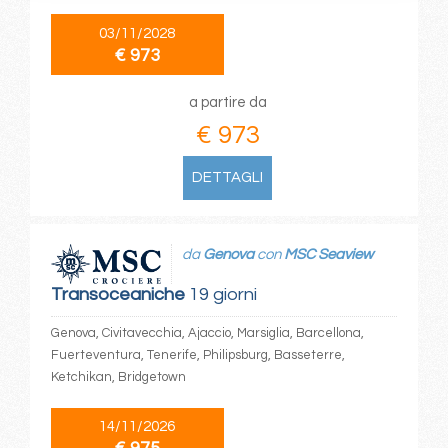
03/11/2028
€ 973
a partire da
€ 973
DETTAGLI
da
Genova
con
MSC Seaview
Transoceaniche
19 giorni
Genova, Civitavecchia, Ajaccio, Marsiglia, Barcellona,
Fuerteventura, Tenerife, Philipsburg, Basseterre,
Ketchikan, Bridgetown
14/11/2026