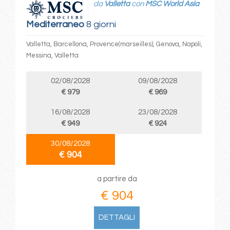
da
Valletta
con
MSC World Asia
Mediterraneo
8 giorni
Valletta, Barcellona, Provence(marseilles), Genova, Napoli,
Messina, Valletta
02/08/2028
09/08/2028
€ 979
€ 969
16/08/2028
23/08/2028
€ 949
€ 924
30/08/2028
€ 904
a partire da
€ 904
DETTAGLI