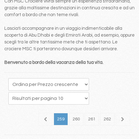
Con MSC Crociere vivrai sempre un esperienza straordinaria,
grazie alla moltissime destinazioni in continua crescita e ad un
comfort a bordo che non teme rivali.
Lasciati accompagnare in un viaggio indimenticabile alla
scoperta di Abu Dhabi e degli Emirati Arabi, ad esempio, oppure
scegli tra le altre tantissime mete che ti aspettano. Le
crociere MSC ti porteranno dovunque desideri arrivare.
Benvenuto a bordo della vacanza della tua vita.
55
256
257
258
259
260
261
262
263
2