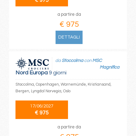
€ 975
a partire da
€ 975
DETTAGLI
da
Stoccolma
con
MSC
Magnifica
Nord Europa
9 giorni
Stoccolma, Copenhagen, Warnemünde, Kristiansand,
Bergen, Lyngdal Norvegia, Oslo
17/06/2027
€ 975
a partire da