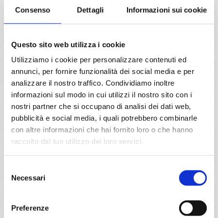
Consenso
Dettagli
Informazioni sui cookie
da
Warnemünde
con
MSC
Splendida
Nord Europa
8 giorni
Questo sito web utilizza i cookie
Warnemünde, Haugesund, Bergen, Kristiansand, Oslo,
Utilizziamo i cookie per personalizzare contenuti ed
Copenhagen, Warnemünde
annunci, per fornire funzionalità dei social media e per
analizzare il nostro traffico. Condividiamo inoltre
09/07/2028
informazioni sul modo in cui utilizzi il nostro sito con i
€ 973
nostri partner che si occupano di analisi dei dati web,
pubblicità e social media, i quali potrebbero combinarle
a partire da
con altre informazioni che hai fornito loro o che hanno
€ 973
raccolto dal tuo utilizzo dei loro servizi.
DETTAGLI
Selezione
Necessari
del
consenso
da
Copenhagen
con
MSC
Preferenze
Splendida
Nord Europa
8 giorni