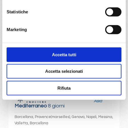
Copenhagen, Warnemünde, Helsinki, Stoccolma, Tallinn,
Statistiche
Copenhagen
Marketing
12/08/2028
€ 973
a partire da
Accetta tutti
€ 973
Accetta selezionati
DETTAGLI
Rifiuta
da
Barcellona
con
MSC World
Asia
Mediterraneo
8 giorni
Barcellona, Provence(marseilles), Genova, Napoli, Messina,
Valletta, Barcellona