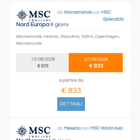
da
Warnemünde
con
MSC
Splendida
Nord Europa
8 giorni
Warnemünde, Helsinki, Stoccolma, Tallinn, Copenhagen,
Warnemünde
13/08/2028
27/08/2028
€ 833
€ 973
a partire da
€ 833
DETTAGLI
da
Messina
con
MSC World Asia