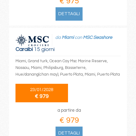
€ 975
DETTAGLI
da
Miami
con
MSC Seashore
Caraibi
15 giorni
Miami, Grand turk, Ocean Cay Msc Marine Reserve,
Nassau, Miami, Philipsburg, Basseterre,
Hue/danang(chan may), Puerto Plata, Miami, Puerto Plata
23/01/2028
€ 979
a partire da
€ 979
DETTAGLI