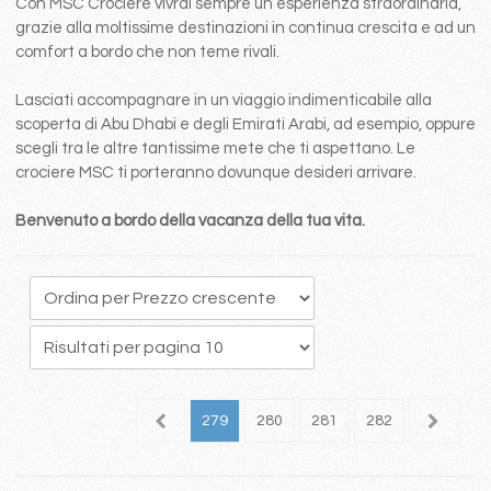
Con MSC Crociere vivrai sempre un esperienza straordinaria,
grazie alla moltissime destinazioni in continua crescita e ad un
comfort a bordo che non teme rivali.
Lasciati accompagnare in un viaggio indimenticabile alla
scoperta di Abu Dhabi e degli Emirati Arabi, ad esempio, oppure
scegli tra le altre tantissime mete che ti aspettano. Le
crociere MSC ti porteranno dovunque desideri arrivare.
Benvenuto a bordo della vacanza della tua vita.
75
276
277
278
279
280
281
282
283
2