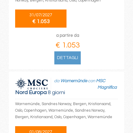
Norway, Bergen, Kristiansand, Oslo, Copenhagen
31/07/2027
€ 1.053
a partire da
€ 1.053
DETTAGLI
da
Warnemünde
con
MSC
Magnifica
Nord Europa
8 giorni
Warnemünde, Sandnes Norway, Bergen, Kristiansand,
Oslo, Copenhagen, Warnemünde, Sandnes Norway,
Bergen, Kristiansand, Oslo, Copenhagen, Warnemünde
01/08/2027