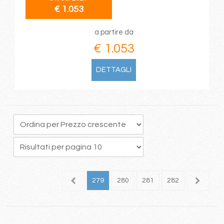
€ 1.053
a partire da
€ 1.053
DETTAGLI
75
276
277
278
279
280
281
282
283
2