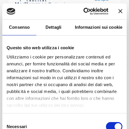
Mediterraneo
8 giorni
Genova, Napoli, Messina, Valletta, Barcellona, Marsiglia,
Genova, Provence(marseilles)
Consenso
Dettagli
Informazioni sui cookie
06/09/2026
13/09/2026
€ 1.053
€ 983
Questo sito web utilizza i cookie
20/09/2026
27/09/2026
Utilizziamo i cookie per personalizzare contenuti ed
€ 973
€ 973
annunci, per fornire funzionalità dei social media e per
analizzare il nostro traffico. Condividiamo inoltre
a partire da
informazioni sul modo in cui utilizzi il nostro sito con i
€ 973
nostri partner che si occupano di analisi dei dati web,
pubblicità e social media, i quali potrebbero combinarle
DETTAGLI
con altre informazioni che hai fornito loro o che hanno
raccolto dal tuo utilizzo dei loro servizi.
da
Napoli
con
MSC World
Selezione
Europa
Necessari
del
Mediterraneo
8 giorni