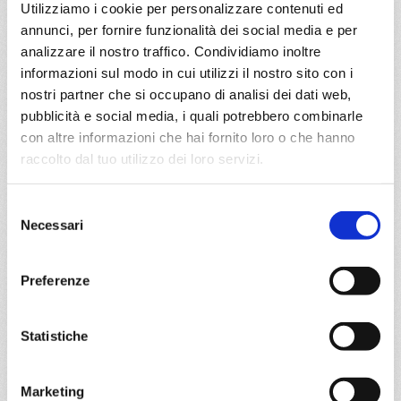
Utilizziamo i cookie per personalizzare contenuti ed
03/08/2026
10/08/2026
annunci, per fornire funzionalità dei social media e per
€ 1.063
€ 1.103
analizzare il nostro traffico. Condividiamo inoltre
17/08/2026
24/08/2026
informazioni sul modo in cui utilizzi il nostro sito con i
€ 1.053
€ 1.003
nostri partner che si occupano di analisi dei dati web,
pubblicità e social media, i quali potrebbero combinarle
31/08/2026
€ 963
con altre informazioni che hai fornito loro o che hanno
raccolto dal tuo utilizzo dei loro servizi.
a partire da
€ 963
Selezione
Necessari
del
DETTAGLI
consenso
Preferenze
da
Barcellona
con
MSC
Statistiche
Meraviglia
Mediterraneo
8 giorni
Barcellona, La Goulette, Palermo, Napoli, Livorno,
Marketing