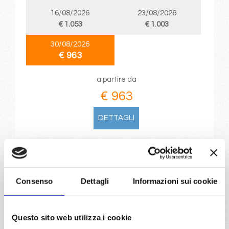
16/08/2026
23/08/2026
€ 1.053
€ 1.003
30/08/2026
€ 963
a partire da
€ 963
DETTAGLI
da
Genova
con
MSC Grandiosa
Mediterraneo
8 giorni
Consenso
Dettagli
Informazioni sui cookie
Genova, La Spezia, Civitavecchia, Palma de mallorca,
Barcellona, Cannes, Genova
Questo sito web utilizza i cookie