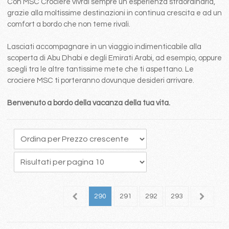
Con MSC Crociere vivrai sempre un esperienza straordinaria,
grazie alla moltissime destinazioni in continua crescita e ad un
comfort a bordo che non teme rivali.
Lasciati accompagnare in un viaggio indimenticabile alla
scoperta di Abu Dhabi e degli Emirati Arabi, ad esempio, oppure
scegli tra le altre tantissime mete che ti aspettano. Le
crociere MSC ti porteranno dovunque desideri arrivare.
Benvenuto a bordo della vacanza della tua vita.
86
287
288
289
290
291
292
293
294
2