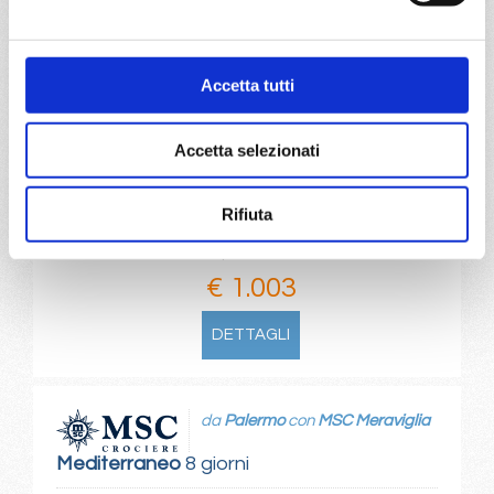
Marsiglia, Barcellona, Provence(marseilles), Barcellona, La
Goulette, Palermo, Napoli, Livorno, Provence(marseilles),
Barcellona
Accetta tutti
04/08/2026
11/08/2026
€ 1.063
€ 1.103
Accetta selezionati
18/08/2026
25/08/2026
€ 1.003
€ 1.053
Rifiuta
a partire da
€ 1.003
DETTAGLI
da
Palermo
con
MSC Meraviglia
Mediterraneo
8 giorni