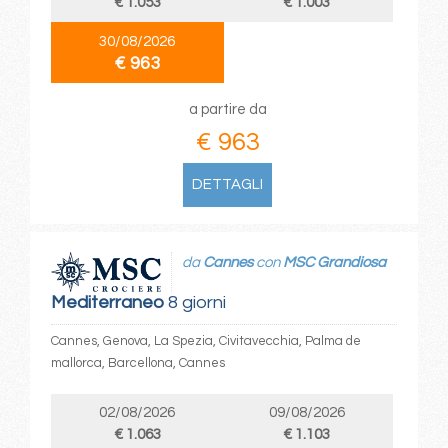
€ 1.053
€ 1.003
30/08/2026
€ 963
a partire da
€ 963
DETTAGLI
da
Cannes
con
MSC Grandiosa
Mediterraneo
8 giorni
Cannes, Genova, La Spezia, Civitavecchia, Palma de
mallorca, Barcellona, Cannes
02/08/2026
09/08/2026
€ 1.063
€ 1.103