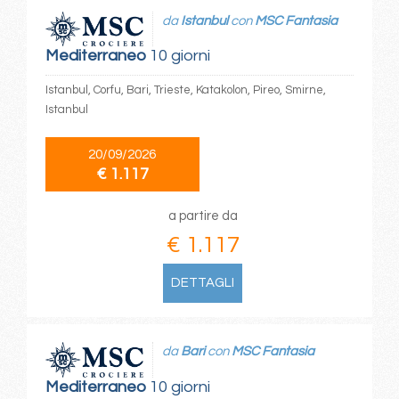
da
Istanbul
con
MSC Fantasia
Mediterraneo
10 giorni
Istanbul, Corfu, Bari, Trieste, Katakolon, Pireo, Smirne,
Istanbul
20/09/2026
€ 1.117
a partire da
€ 1.117
DETTAGLI
da
Bari
con
MSC Fantasia
Mediterraneo
10 giorni