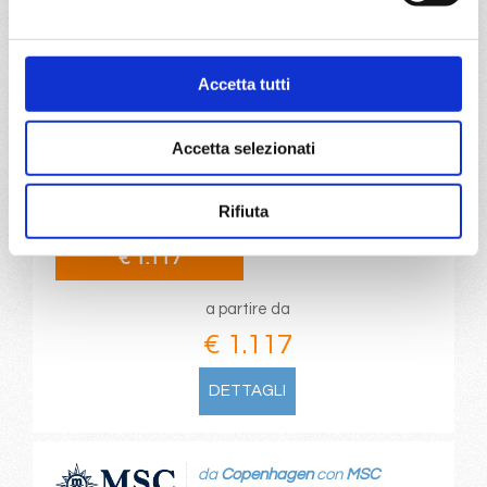
da
Pireo
con
MSC Seaview
Accetta tutti
Mediterraneo
10 giorni
Accetta selezionati
Pireo, Kusadasi, Istanbul, Corfu, Bari, Trieste, Split croatia,
Pireo
Rifiuta
24/10/2028
€ 1.117
a partire da
€ 1.117
DETTAGLI
da
Copenhagen
con
MSC