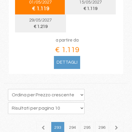
01/05/2027
15/05/2027
€ 1.119
€ 1.119
29/05/2027
€ 1.219
a partire da
€ 1.119
DETTAGLI
89
290
291
292
293
294
295
296
297
2