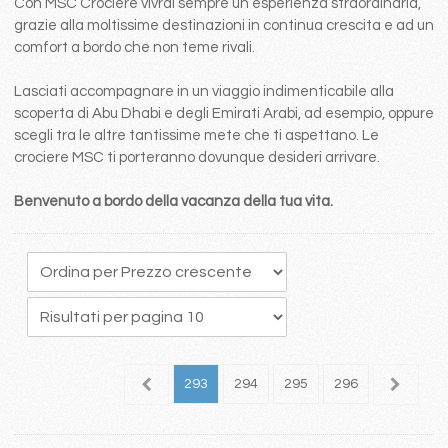
Con MSC Crociere vivrai sempre un esperienza straordinaria,
grazie alla moltissime destinazioni in continua crescita e ad un
comfort a bordo che non teme rivali.
Lasciati accompagnare in un viaggio indimenticabile alla
scoperta di Abu Dhabi e degli Emirati Arabi, ad esempio, oppure
scegli tra le altre tantissime mete che ti aspettano. Le
crociere MSC ti porteranno dovunque desideri arrivare.
Benvenuto a bordo della vacanza della tua vita.
89
290
291
292
293
294
295
296
297
2