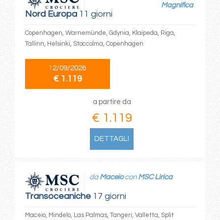
Magnifica
Nord Europa
11 giorni
Copenhagen, Warnemünde, Gdynia, Klaipeda, Riga,
Tallinn, Helsinki, Stoccolma, Copenhagen
12/09/2026
€ 1.119
a partire da
€ 1.119
DETTAGLI
da
Maceio
con
MSC Lirica
Transoceaniche
17 giorni
Maceio, Mindelo, Las Palmas, Tangeri, Valletta, Split