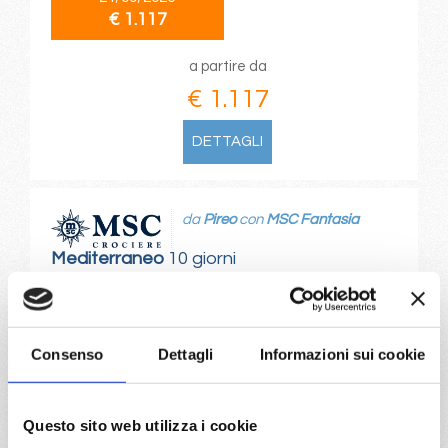
€ 1.117
a partire da
€ 1.117
DETTAGLI
da
Pireo
con
MSC Fantasia
Mediterraneo
10 giorni
Pireo, Smirne, Istanbul, Corfu, Bari, Trieste, Katakolon,
Pireo
Consenso
Dettagli
Informazioni sui cookie
27/09/2026
€ 1.117
Questo sito web utilizza i cookie
a partire da