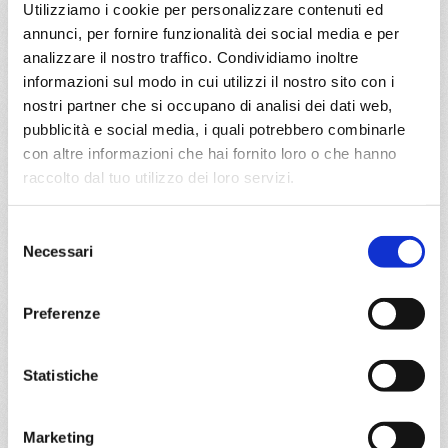
Utilizziamo i cookie per personalizzare contenuti ed
€ 1.117
annunci, per fornire funzionalità dei social media e per
analizzare il nostro traffico. Condividiamo inoltre
DETTAGLI
informazioni sul modo in cui utilizzi il nostro sito con i
nostri partner che si occupano di analisi dei dati web,
pubblicità e social media, i quali potrebbero combinarle
da
Istanbul
con
MSC Seaview
con altre informazioni che hai fornito loro o che hanno
raccolto dal tuo utilizzo dei loro servizi.
Mediterraneo
10 giorni
Istanbul, Corfu, Bari, Trieste, Split croatia, Pireo, Kusadasi,
Selezione
Istanbul
Necessari
del
consenso
08/10/2028
17/10/2028
Preferenze
€ 1.117
€ 1.117
a partire da
Statistiche
€ 1.117
DETTAGLI
Marketing