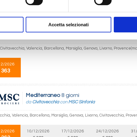
 363
€ 363
€ 363
€ 693
€
Accetta selezionati
Mediterraneo
8 giorni
da
Livorno
con
MSC Sinfonia
 Civitavecchia, Valencia, Barcellona, Marsiglia, Genova, Livorno, Provence(ma
12/2026
 363
Mediterraneo
8 giorni
da
Civitavecchia
con
MSC Sinfonia
cchia, Valencia, Barcellona, Marsiglia, Genova, Livorno, Civitavecchia, Prove
12/2026
10/12/2026
17/12/2026
24/12/2026
31