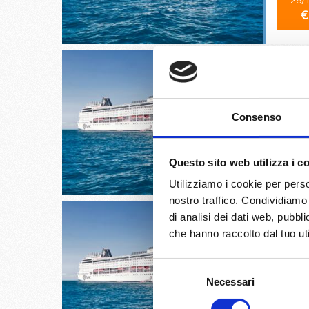
28/
€
Barcello
Consenso
29/
Questo sito web utilizza i c
€
Utilizziamo i cookie per perso
nostro traffico. Condividiamo 
di analisi dei dati web, pubbl
che hanno raccolto dal tuo uti
Selezione
Genova, 
Necessari
del
consenso
01/