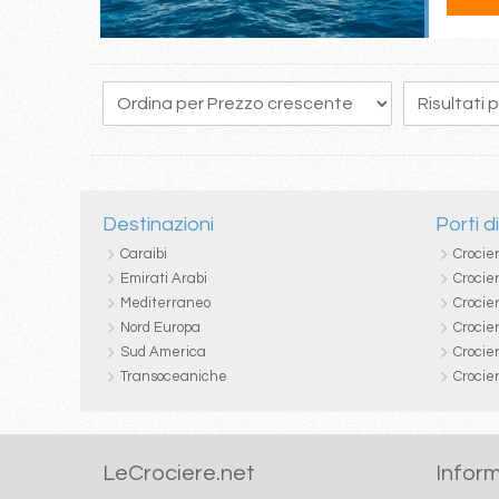
22
23
24
25
26
27
28
29
30
Destinazioni
Porti d
Caraibi
Crocie
Emirati Arabi
Crocie
Mediterraneo
Crocier
Nord Europa
Crocie
Sud America
Crocie
Transoceaniche
Crocie
LeCrociere.net
Inform