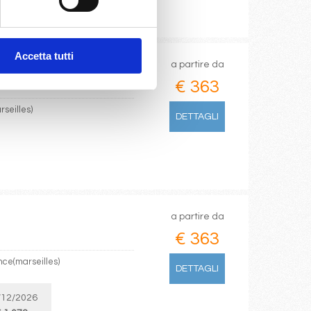
 1.073
Accetta tutti
a partire da
€ 363
rseilles)
DETTAGLI
a partire da
€ 363
nce(marseilles)
DETTAGLI
/12/2026