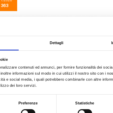
11/2026
 363
Mediterraneo
8 giorni
da
Barcellona
con
MSC Sinfonia
na, Marsiglia, Genova, Livorno, Civitavecchia, Valencia, Barcellona, Provenc
Dettagli
11/2026
ookie
 363
nalizzare contenuti ed annunci, per fornire funzionalità dei socia
inoltre informazioni sul modo in cui utilizzi il nostro sito con i n
icità e social media, i quali potrebbero combinarle con altre inform
Mediterraneo
8 giorni
lizzo dei loro servizi.
da
Genova
con
MSC Sinfonia
Livorno, Civitavecchia, Valencia, Barcellona, Marsiglia, Genova, Provence(ma
Preferenze
Statistiche
12/2026
08/12/2026
15/12/2026
22/12/2026
29