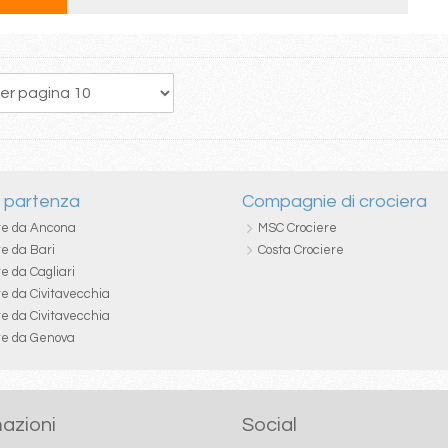
31
32
33
34
35
36
37
38
39
i partenza
Compagnie di crociera
re da Ancona
MSC Crociere
re da Bari
Costa Crociere
e da Cagliari
re da Civitavecchia
re da Civitavecchia
re da Genova
azioni
Social