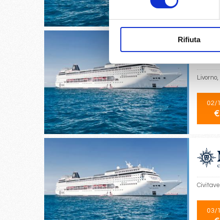
€
Rifiuta
Livorno,
02/
€
Civitave
03/