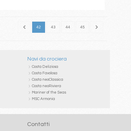
40
41
42
43
44
45
46
47
48
Navi da crociera
Costa Deliziosa
Costa Favolosa
Costa neoClassica
Costa neoRiviera
Mariner of the Seas
MSC Armonia
Contatti