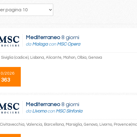
31
32
33
34
35
36
37
38
39
Mediterraneo
8 giorni
da
Malaga
con
MSC Opera
Siviglia (cadice), Lisbona, Alicante, Mahon, Olbia, Genova
10/2026
 363
Mediterraneo
8 giorni
da
Livorno
con
MSC Sinfonia
 Civitavecchia, Valencia, Barcellona, Marsiglia, Genova, Livorno, Provence(ma