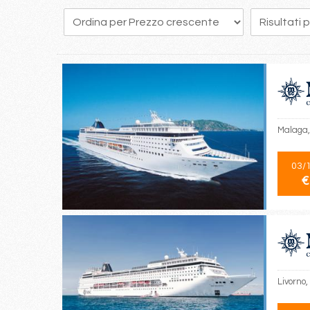
22
23
24
25
26
27
28
29
30
Malaga, 
03/
€
Livorno,