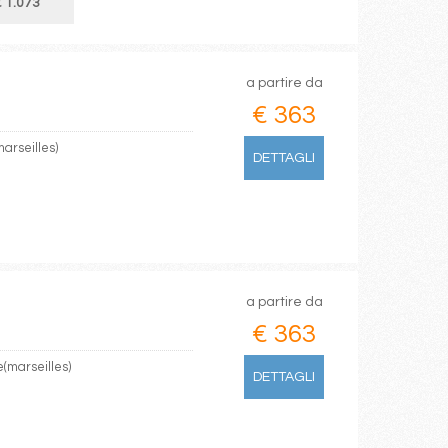
 1.073
a partire da
€ 363
arseilles)
DETTAGLI
a partire da
€ 363
e(marseilles)
DETTAGLI