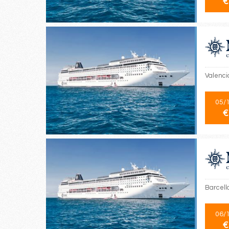
€
Valencia
05/
€
Barcello
06/
€