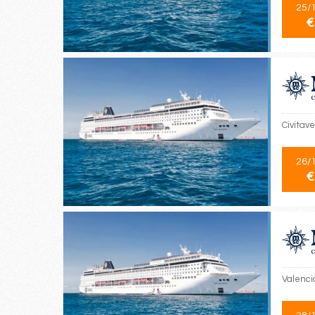
25/
€
Civitave
26/
€
Valencia