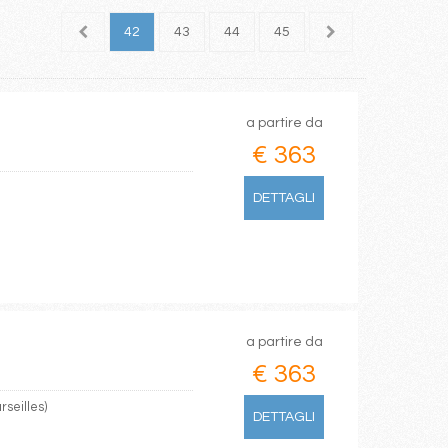
40
41
42
43
44
45
46
47
48
a partire da
€ 363
DETTAGLI
a partire da
€ 363
rseilles)
DETTAGLI