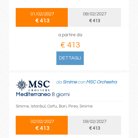
01/02/2027
08/02/2027
€ 413
€ 413
a partire da
€ 413
DETTAGLI
da
Smirne
con
MSC Orchestra
Mediterraneo
8 giorni
Smirne, Istanbul, Corfu, Bari, Pireo, Smirne
02/02/2027
09/02/2027
€ 413
€ 413