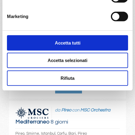
Pireo, Smirne, Istanbul, Corfu, Bari, Pireo
Marketing
07/12/2026
14/12/2026
€ 413
€ 413
Accetta tutti
21/12/2026
28/12/2026
€ 733
€ 1.113
Accetta selezionati
a partire da
€ 413
Rifiuta
DETTAGLI
da
Pireo
con
MSC Orchestra
Mediterraneo
8 giorni
Pireo, Smirne, Istanbul, Corfu, Bari, Pireo