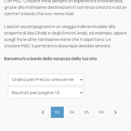
Con MSC Crociere vivrai sempre un esperienza straordinaria,
grazie alla moltissime destinazioni in continua crescita e ad un
comfort a bordo che non teme rivali.
Lasciati accompagnare in un viaggio indimenticabile alla
scoperta di Abu Dhabi e degli Emirati Arabi, ad esempio, oppure
scegli tra le altre tantissime mete che ti aspettano. Le
crociere MSC ti porteranno dovunque desideri arrivare.
Benvenuto a bordo della vacanza della tua vita.
9
50
51
52
53
54
55
56
57
5