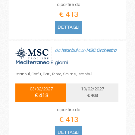
a partire da
€ 413
DETTAGLI
da
Istanbul
con
MSC Orchestra
Mediterraneo
8 giorni
Istanbul, Corfu, Bari, Pireo, Smirne, Istanbul
03/02/2027
10/02/2027
€ 413
€ 463
a partire da
€ 413
DETTAGLI