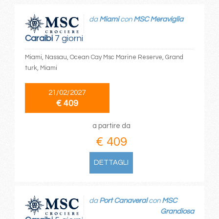
da
Miami
con
MSC Meraviglia
Caraibi
7 giorni
Miami, Nassau, Ocean Cay Msc Marine Reserve, Grand
turk, Miami
21/02/2027
€ 409
a partire da
€ 409
DETTAGLI
da
Port Canaveral
con
MSC
Grandiosa