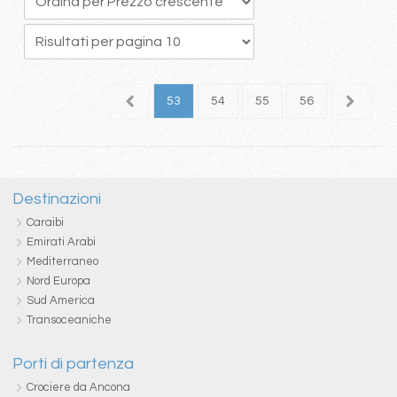
9
50
51
52
53
54
55
56
57
5
Destinazioni
Caraibi
Emirati Arabi
Mediterraneo
Nord Europa
Sud America
Transoceaniche
Porti di partenza
Crociere da Ancona