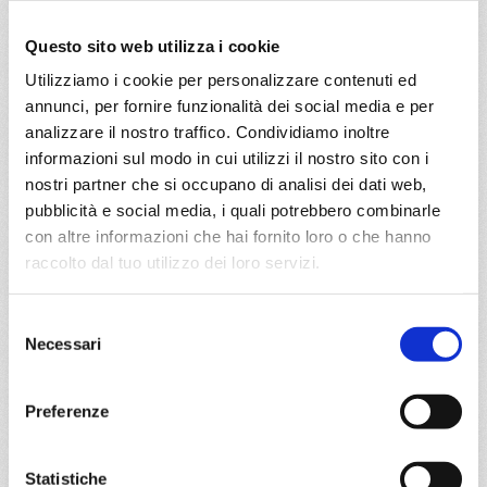
Mediterraneo
8 giorni
Questo sito web utilizza i cookie
Bari, Pireo, Smirne, Istanbul, Corfu, Bari
Utilizziamo i cookie per personalizzare contenuti ed
annunci, per fornire funzionalità dei social media e per
analizzare il nostro traffico. Condividiamo inoltre
05/12/2026
12/12/2026
€ 413
€ 413
informazioni sul modo in cui utilizzi il nostro sito con i
nostri partner che si occupano di analisi dei dati web,
19/12/2026
26/12/2026
pubblicità e social media, i quali potrebbero combinarle
€ 733
€ 1.113
con altre informazioni che hai fornito loro o che hanno
raccolto dal tuo utilizzo dei loro servizi.
a partire da
€ 413
Selezione
Necessari
del
DETTAGLI
consenso
Preferenze
da
Pireo
con
MSC Orchestra
Statistiche
Mediterraneo
8 giorni