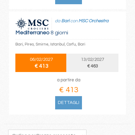
da
Bari
con
MSC Orchestra
Mediterraneo
8 giorni
Bari, Pireo, Smirne, Istanbul, Corfu, Bari
06/02/2027
13/02/2027
€ 413
€ 463
a partire da
€ 413
DETTAGLI