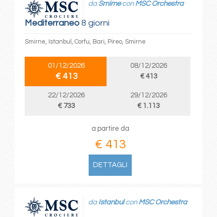
da
Smirne
con
MSC Orchestra
Mediterraneo
8 giorni
Smirne, Istanbul, Corfu, Bari, Pireo, Smirne
01/12/2026
08/12/2026
€ 413
€ 413
22/12/2026
29/12/2026
€ 733
€ 1.113
a partire da
€ 413
DETTAGLI
da
Istanbul
con
MSC Orchestra