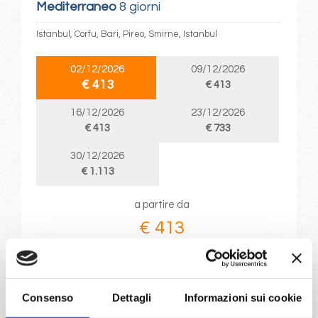
Mediterraneo
8 giorni
Istanbul, Corfu, Bari, Pireo, Smirne, Istanbul
02/12/2026
09/12/2026
€ 413
€ 413
16/12/2026
23/12/2026
€ 413
€ 733
30/12/2026
€ 1.113
a partire da
€ 413
DETTAGLI
Consenso
Dettagli
Informazioni sui cookie
da
Bari
con
MSC Orchestra