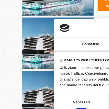
01/
€
Palermo
Consenso
02/
€
Questo sito web utilizza i c
Utilizziamo i cookie per perso
nostro traffico. Condividiamo 
di analisi dei dati web, pubbl
che hanno raccolto dal tuo uti
La Goul
Selezione
Necessari
del
03/
consenso