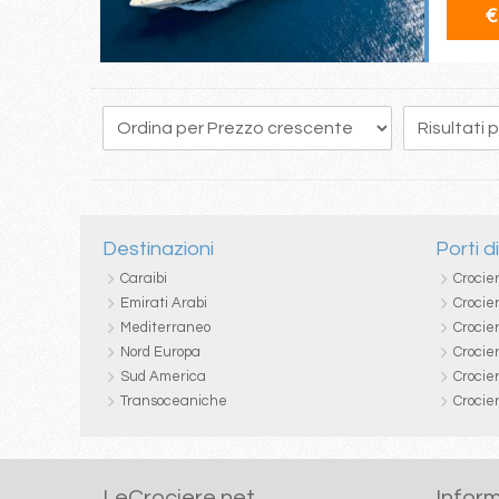
€
53
54
55
56
57
58
59
60
61
Destinazioni
Porti d
Caraibi
Crocie
Emirati Arabi
Crocie
Mediterraneo
Crocier
Nord Europa
Crocie
Sud America
Crocie
Transoceaniche
Crocie
LeCrociere.net
Inform