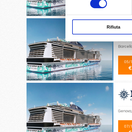
€
Rifiuta
Barcell
05/
€
Genova,
07/