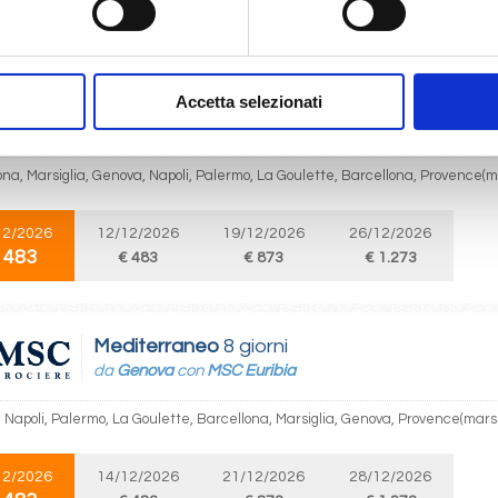
 483
€ 483
€ 483
€ 873
€
Mediterraneo
8 giorni
Accetta selezionati
da
Barcellona
con
MSC Euribia
ona, Marsiglia, Genova, Napoli, Palermo, La Goulette, Barcellona, Provence(ma
12/2026
12/12/2026
19/12/2026
26/12/2026
 483
€ 483
€ 873
€ 1.273
Mediterraneo
8 giorni
da
Genova
con
MSC Euribia
 Napoli, Palermo, La Goulette, Barcellona, Marsiglia, Genova, Provence(marse
12/2026
14/12/2026
21/12/2026
28/12/2026