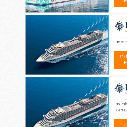
€
Lanzaro
31/
€
Las Pal
Fuerte
01/