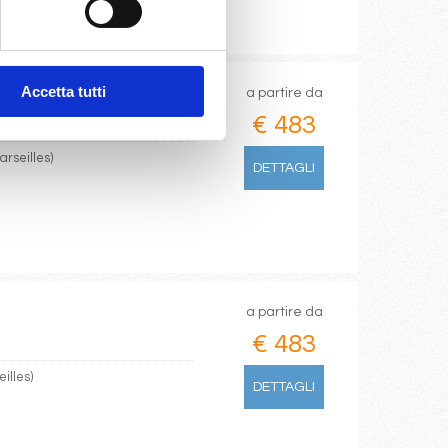
 1.273
Accetta tutti
a partire da
€ 483
rseilles)
DETTAGLI
a partire da
€ 483
illes)
DETTAGLI