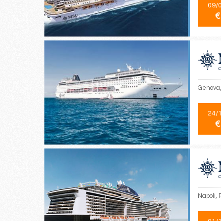
09/
€
Genova, 
24/
€
Napoli, 