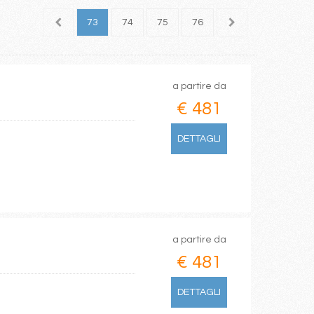
71
72
73
74
75
76
77
78
79
a partire da
€ 481
DETTAGLI
a partire da
€ 481
DETTAGLI