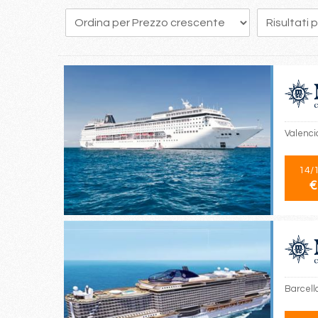
53
54
55
56
57
58
59
60
61
Valencia
14/
€
Barcell