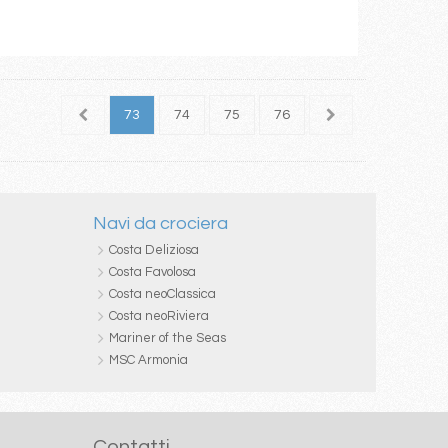
71
72
73
74
75
76
77
78
79
Navi da crociera
Costa Deliziosa
Costa Favolosa
Costa neoClassica
Costa neoRiviera
Mariner of the Seas
MSC Armonia
Contatti