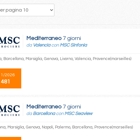
62
63
64
65
66
67
68
69
70
Mediterraneo
7 giorni
da
Valencia
con
MSC Sinfonia
, Barcellona, Marsiglia, Genova, Livorno, Valencia, Provence(marseilles)
11/2026
 481
Mediterraneo
7 giorni
da
Barcellona
con
MSC Seaview
ona, Marsiglia, Genova, Napoli, Palermo, Barcellona, Provence(marseilles)