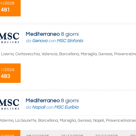
01/2028
 481
Mediterraneo
8 giorni
da
Genova
con
MSC Sinfonia
Livorno, Civitavecchia, Valencia, Barcellona, Marsiglia, Genova, Provence(ma
11/2026
 483
Mediterraneo
8 giorni
da
Napoli
con
MSC Euribia
Palermo, La Goulette, Barcellona, Marsiglia, Genova, Napoli, Provence(marsei