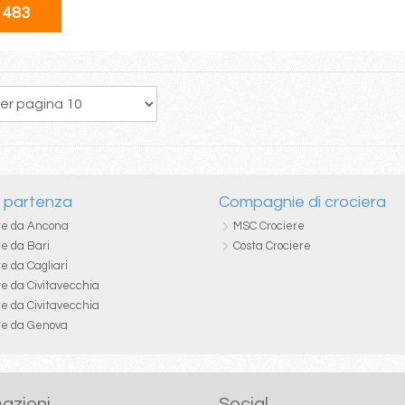
 483
62
63
64
65
66
67
68
69
70
i partenza
Compagnie di crociera
re da Ancona
MSC Crociere
re da Bari
Costa Crociere
e da Cagliari
re da Civitavecchia
re da Civitavecchia
re da Genova
azioni
Social