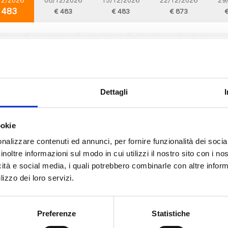
12/2026
08/12/2026
15/12/2026
22/12/2026
29
 483
€ 483
€ 483
€ 873
€
Mediterraneo
8 giorni
da
Palermo
con
MSC Euribia
, La Goulette, Barcellona, Marsiglia, Genova, Napoli, Palermo, Provence(mars
Dettagli
12/2026
09/12/2026
16/12/2026
23/12/2026
30
 483
€ 483
€ 483
€ 873
€
ookie
nalizzare contenuti ed annunci, per fornire funzionalità dei socia
inoltre informazioni sul modo in cui utilizzi il nostro sito con i n
Mediterraneo
8 giorni
icità e social media, i quali potrebbero combinarle con altre inform
da
La Goulette
con
MSC Euribia
lizzo dei loro servizi.
ette, Barcellona, Marsiglia, Genova, Napoli, Palermo, La Goulette, Provence(m
Preferenze
Statistiche
12/2026
10/12/2026
17/12/2026
24/12/2026
31