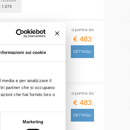
/12/2026
 1.273
a partire da
€ 483
eilles)
DETTAGLI
Informazioni sui cookie
/12/2026
 1.273
l media e per analizzare il
ostri partner che si occupano
a partire da
azioni che hai fornito loro o
€ 483
arseilles)
DETTAGLI
Marketing
/12/2026