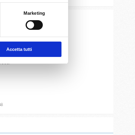
Marketing
ite e cassaforte.
Accetta tutti
oteca.
).