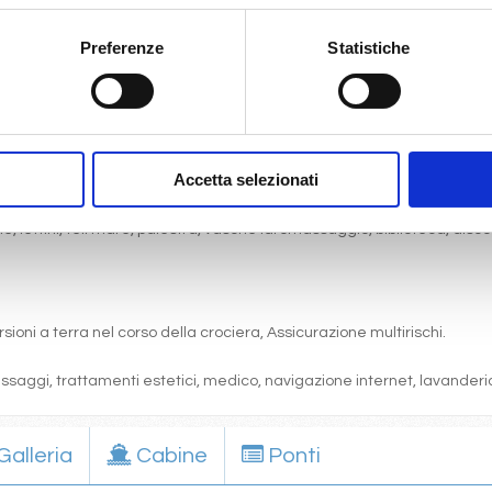
Preferenze
Statistiche
gni comfort: servizi privati, aria condizionata, telefono, TV via satell
one, pranzo, cena a buffet o nei ristoranti principali ).
articolare.
Accetta selezionati
 (giochi, concorsi, tornei, feste, serate a tema).
bordo, i balli e le feste in programma tutte le sere durante la crociera.
cine, lettini, teli mare, palestra, vasche idromassaggio, biblioteca, disc
sioni a terra nel corso della crociera, Assicurazione multirischi.
massaggi, trattamenti estetici, medico, navigazione internet, lavanderia
Galleria
Cabine
Ponti