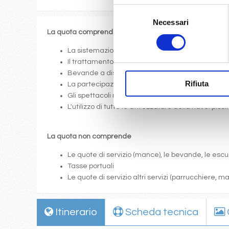
Selezione
Necessari
del
La quota comprende
consenso
La sistemazione nella cabina prescelta dotata di o
Il trattamento di pensione completa a bordo (colazi
Bevande a dispenser, serata di Gala con menù p
Rifiuta
La partecipazione a tutte le attività di animazione
Gli spettacoli musicali o di cabaret nel teatro di 
L'utilizzo di tutte le attrezzature della nave: pis
La quota non comprende
Le quote di servizio (mance), le bevande, le escur
Tasse portuali
Le quote di servizio altri servizi (parrucchiere, 
Itinerario
Scheda tecnica