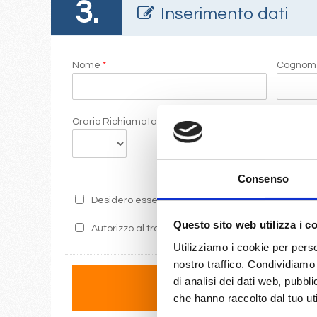
3.
Inserimento dati
Nome
*
Cogno
Orario Richiamata
Commen
Consenso
Desidero essere informato sulle ultime promozion
Questo sito web utilizza i c
Autorizzo al trattamento dei miei dati secondo i 
Utilizziamo i cookie per perso
nostro traffico. Condividiamo 
di analisi dei dati web, pubbl
che hanno raccolto dal tuo uti