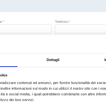
me
*
Telefono
*
ti
Dettagli
i di LeCrociere.
ookie
termini di legge
(D.Lgs 196/2003)
nalizzare contenuti ed annunci, per fornire funzionalità dei socia
inoltre informazioni sul modo in cui utilizzi il nostro sito con i n
icità e social media, i quali potrebbero combinarle con altre inform
RICHIEDI PREVENTIVO
lizzo dei loro servizi.