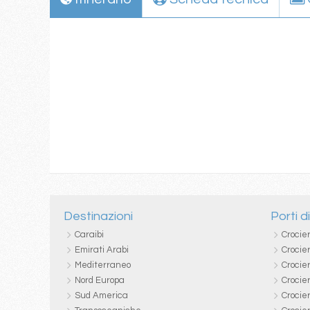
Destinazioni
Porti d
Caraibi
Crocie
Emirati Arabi
Crocie
Mediterraneo
Crocier
Nord Europa
Crocie
Sud America
Crocie