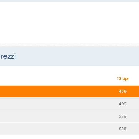
rezzi
13 apr
409
499
579
659