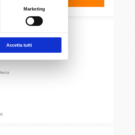
Marketing
ite e cassaforte.
Accetta tutti
oteca.
).