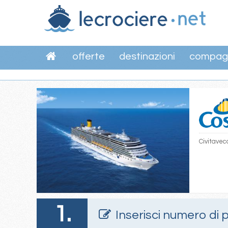
offerte
destinazioni
compag
Civitavecc
1.
Inserisci numero di 