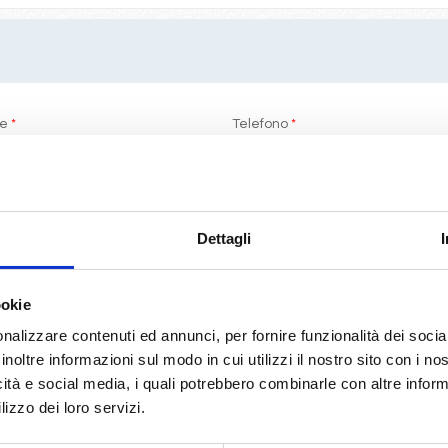
me
*
Telefono
*
ti
Dettagli
ookie
i di LeCrociere.
nalizzare contenuti ed annunci, per fornire funzionalità dei socia
termini di legge
(D.Lgs 196/2003)
inoltre informazioni sul modo in cui utilizzi il nostro sito con i n
icità e social media, i quali potrebbero combinarle con altre inform
lizzo dei loro servizi.
RICHIEDI PREVENTIVO