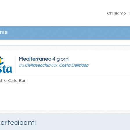
Chi siamo
nie
Mediterraneo
4 giorni
da
Civitavecchia
con
Costa Deliziosa
hia, Corfu, Bari
partecipanti