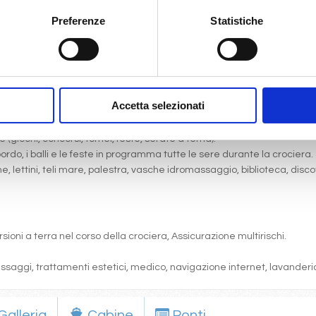
Preferenze
Statistiche
gni comfort: servizi privati, aria condizionata, telefono, TV via satell
Accetta selezionati
one, pranzo, cena a buffet o nei ristoranti principali ).
articolare.
 (giochi, concorsi, tornei, feste, serate a tema).
bordo, i balli e le feste in programma tutte le sere durante la crociera.
cine, lettini, teli mare, palestra, vasche idromassaggio, biblioteca, disc
sioni a terra nel corso della crociera, Assicurazione multirischi.
massaggi, trattamenti estetici, medico, navigazione internet, lavanderia
Galleria
Cabine
Ponti