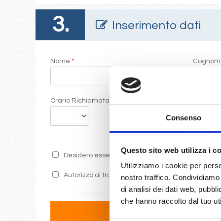
3.
Inserimento dati
Nome
*
Cogno
Orario Richiamata
Commen
Consenso
Questo sito web utilizza i c
Desidero essere informato sulle ultime promozion
Utilizziamo i cookie per perso
Autorizzo al trattamento dei miei dati secondo i 
nostro traffico. Condividiamo 
di analisi dei dati web, pubbl
che hanno raccolto dal tuo uti