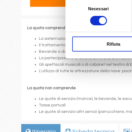
Selezione
Necessari
del
consenso
La quota comprende
La sistemazione nella cabina prescelta dotata di o
Rifiuta
Il trattamento di pensione completa a bordo (colazi
Bevande a dispenser, serata di Gala con menù p
La partecipazione a tutte le attività di animazione
Gli spettacoli musicali o di cabaret nel teatro di 
L'utilizzo di tutte le attrezzature della nave: pis
La quota non comprende
Le quote di servizio (mance), le bevande, le escur
Tasse portuali
Le quote di servizio altri servizi (parrucchiere, 
Itinerario
Scheda tecnica