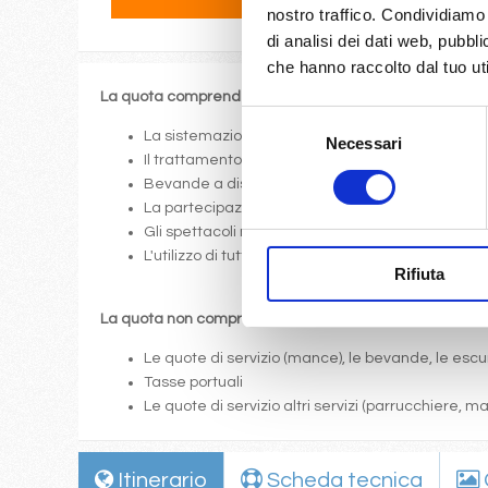
nostro traffico. Condividiamo 
di analisi dei dati web, pubbl
che hanno raccolto dal tuo uti
La quota comprende
Selezione
La sistemazione nella cabina prescelta dotata di o
Necessari
del
Il trattamento di pensione completa a bordo (colazi
consenso
Bevande a dispenser, serata di Gala con menù p
La partecipazione a tutte le attività di animazione
Gli spettacoli musicali o di cabaret nel teatro di 
L'utilizzo di tutte le attrezzature della nave: pis
Rifiuta
La quota non comprende
Le quote di servizio (mance), le bevande, le escur
Tasse portuali
Le quote di servizio altri servizi (parrucchiere, 
Itinerario
Scheda tecnica