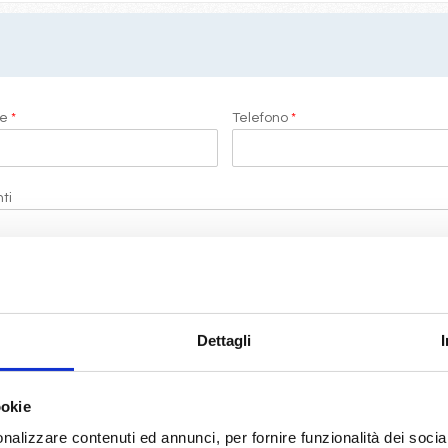
me
*
Telefono
*
ti
i di LeCrociere.
Dettagli
termini di legge
(D.Lgs 196/2003)
ookie
RICHIEDI PREVENTIVO
nalizzare contenuti ed annunci, per fornire funzionalità dei socia