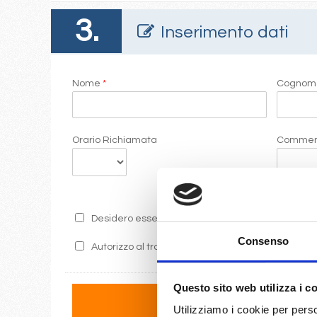
3.
Inserimento dati
Nome
*
Cogno
Orario Richiamata
Commen
Desidero essere informato sulle ultime promozion
Consenso
Autorizzo al trattamento dei miei dati secondo i 
Questo sito web utilizza i c
Utilizziamo i cookie per perso