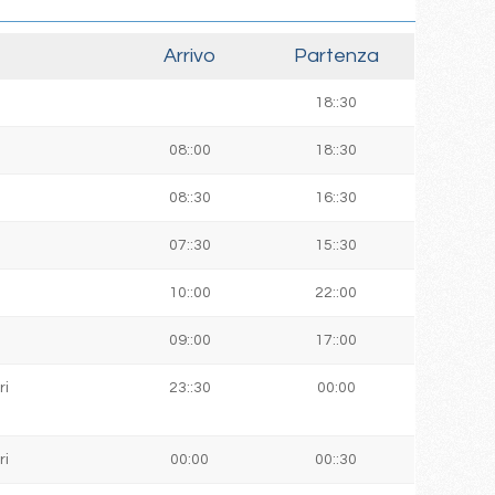
Arrivo
Partenza
18::30
08::00
18::30
08::30
16::30
07::30
15::30
10::00
22::00
09::00
17::00
ri
23::30
00:00
ri
00:00
00::30