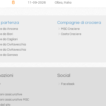
8
11-09-2026
Olbia, Italia
i partenza
Compagnie di crociera
re da Ancona
MSC Crociere
re da Bari
Costa Crociere
e da Cagliari
re da Civitavecchia
re da Civitavecchia
re da Genova
azioni
Social
y
Facebook
ioni assicurative
ioni assicurative MSC
del sito