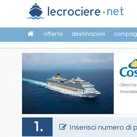
offerte
destinazioni
compag
Olbia/Cos
Smerald
1.
Inserisci numero di 