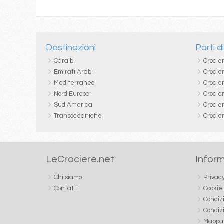
Destinazioni
Porti d
Caraibi
Crocie
Emirati Arabi
Crocie
Mediterraneo
Crocier
Nord Europa
Crocie
Sud America
Crocie
Transoceaniche
Crocie
LeCrociere.net
Inform
Chi siamo
Privac
Contatti
Cookie
Condiz
Condiz
Mappa 