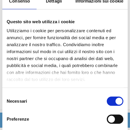
Consenso
Dettagli
Informazioni sui cookie
(giochi, concorsi, tornei, feste, serate a tema).
Gli spettacoli musicali o di cabaret nel teatro di bordo, i
balli e le feste in programma tutte le sere durante la
crociera.
Questo sito web utilizza i cookie
L'utilizzo di tutte le attrezzature della nave: piscine,
Utilizziamo i cookie per personalizzare contenuti ed
lettini, teli mare, palestra, vasche idromassaggio,
annunci, per fornire funzionalità dei social media e per
biblioteca, discoteca.
analizzare il nostro traffico. Condividiamo inoltre
informazioni sul modo in cui utilizzi il nostro sito con i
La quota non comprende
nostri partner che si occupano di analisi dei dati web,
pubblicità e social media, i quali potrebbero combinarle
Le quote di servizio (mance), le bevande, le escursioni a
con altre informazioni che hai fornito loro o che hanno
terra nel corso della crociera, Assicurazione multirischi.
raccolto dal tuo utilizzo dei loro servizi.
Tasse portuali
Le quote di servizio altri servizi (parrucchiere, massaggi,
trattamenti estetici, medico, navigazione internet,
Selezione
lavanderia).
Necessari
del
consenso
Preferenze
Itinerario