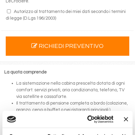
LeCrociere.
Autorizzo al trattamento dei miei dati secondo i termini
di legge
(D.Lgs 196/2003)
RICHIEDI PREVENTIVO
La quota comprende
La sistemazione nella cabina prescelta dotata di ogni
comfort: servizi privati, aria condizionata, telefono, TV
via satellite e cassaforte.
Il trattamento di pensione completa a bordo (colazione,
pranzo, cena a buffet o nei ristoranti principali ).
Bevande a dispenser, serata di Gala con menù
particolare.
La partecipazione a tutte le attività di animazione