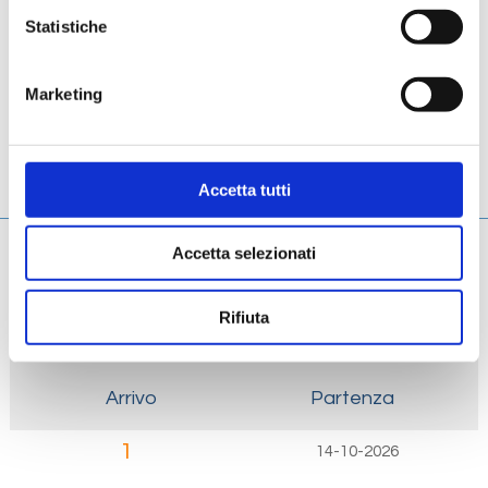
Scheda tecnica
Statistiche
Galleria
Marketing
Cabine
Ponti
Accetta tutti
Accetta selezionati
Giorno
Data
Rifiuta
Porto
Arrivo
Partenza
1
14-10-2026