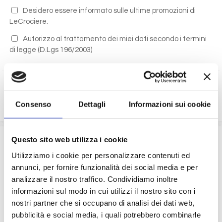
Desidero essere informato sulle ultime promozioni di
LeCrociere.
Autorizzo al trattamento dei miei dati secondo i termini
di legge
(D.Lgs 196/2003)
RICHIEDI PREVENTIVO
Consenso
Dettagli
Informazioni sui cookie
La quota comprende
Questo sito web utilizza i cookie
Utilizziamo i cookie per personalizzare contenuti ed
La sistemazione nella cabina prescelta dotata di ogni
annunci, per fornire funzionalità dei social media e per
comfort: servizi privati, aria condizionata, telefono, TV
analizzare il nostro traffico. Condividiamo inoltre
via satellite e cassaforte.
Il trattamento di pensione completa a bordo (colazione,
informazioni sul modo in cui utilizzi il nostro sito con i
pranzo, cena a buffet o nei ristoranti principali ).
nostri partner che si occupano di analisi dei dati web,
Bevande a dispenser, serata di Gala con menù
pubblicità e social media, i quali potrebbero combinarle