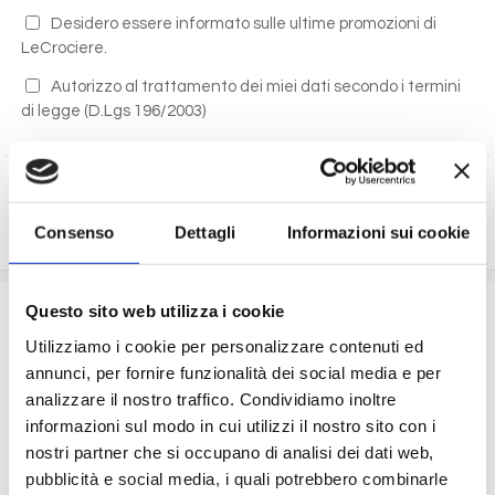
Desidero essere informato sulle ultime promozioni di
LeCrociere.
Autorizzo al trattamento dei miei dati secondo i termini
di legge
(D.Lgs 196/2003)
RICHIEDI PREVENTIVO
Consenso
Dettagli
Informazioni sui cookie
La quota comprende
Questo sito web utilizza i cookie
Utilizziamo i cookie per personalizzare contenuti ed
La sistemazione nella cabina prescelta dotata di ogni
annunci, per fornire funzionalità dei social media e per
comfort: servizi privati, aria condizionata, telefono, TV
analizzare il nostro traffico. Condividiamo inoltre
via satellite e cassaforte.
Il trattamento di pensione completa a bordo (colazione,
informazioni sul modo in cui utilizzi il nostro sito con i
pranzo, cena a buffet o nei ristoranti principali ).
nostri partner che si occupano di analisi dei dati web,
Bevande a dispenser, serata di Gala con menù
pubblicità e social media, i quali potrebbero combinarle