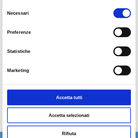
particolare.
Selezione
La partecipazione a tutte le attività di animazione
Necessari
(giochi, concorsi, tornei, feste, serate a tema).
del
Gli spettacoli musicali o di cabaret nel teatro di bordo, i
consenso
balli e le feste in programma tutte le sere durante la
Preferenze
crociera.
L'utilizzo di tutte le attrezzature della nave: piscine,
lettini, teli mare, palestra, vasche idromassaggio,
Statistiche
biblioteca, discoteca.
Marketing
La quota non comprende
Le quote di servizio (mance), le bevande, le escursioni a
terra nel corso della crociera, Assicurazione multirischi.
Accetta tutti
Tasse portuali
Le quote di servizio altri servizi (parrucchiere, massaggi,
trattamenti estetici, medico, navigazione internet,
Accetta selezionati
lavanderia).
Rifiuta