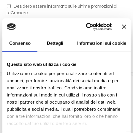
Desidero essere informato sulle ultime promozioni di
LeCrociere.
Autorizzo al trattamento dei miei dati secondo i termini
di legge
(D.Lgs 196/2003)
Consenso
Dettagli
Informazioni sui cookie
RICHIEDI PREVENTIVO
Questo sito web utilizza i cookie
Utilizziamo i cookie per personalizzare contenuti ed
annunci, per fornire funzionalità dei social media e per
La quota comprende
analizzare il nostro traffico. Condividiamo inoltre
La sistemazione nella cabina prescelta dotata di ogni
informazioni sul modo in cui utilizzi il nostro sito con i
comfort: servizi privati, aria condizionata, telefono, TV
nostri partner che si occupano di analisi dei dati web,
via satellite e cassaforte.
pubblicità e social media, i quali potrebbero combinarle
Il trattamento di pensione completa a bordo (colazione,
con altre informazioni che hai fornito loro o che hanno
pranzo, cena a buffet o nei ristoranti principali ).
raccolto dal tuo utilizzo dei loro servizi.
Bevande a dispenser, serata di Gala con menù