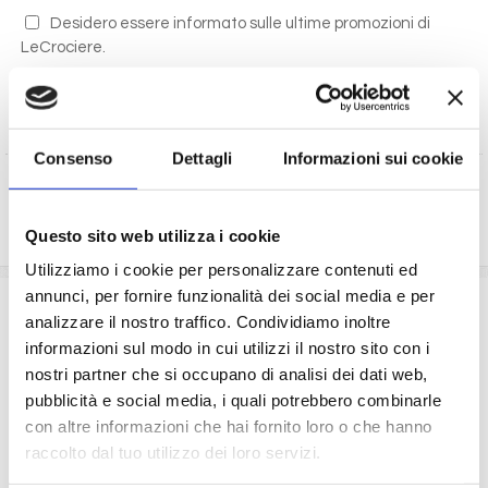
Desidero essere informato sulle ultime promozioni di
LeCrociere.
Autorizzo al trattamento dei miei dati secondo i termini
di legge
(D.Lgs 196/2003)
Consenso
Dettagli
Informazioni sui cookie
RICHIEDI PREVENTIVO
Questo sito web utilizza i cookie
Utilizziamo i cookie per personalizzare contenuti ed
annunci, per fornire funzionalità dei social media e per
La quota comprende
analizzare il nostro traffico. Condividiamo inoltre
La sistemazione nella cabina prescelta dotata di ogni
informazioni sul modo in cui utilizzi il nostro sito con i
comfort: servizi privati, aria condizionata, telefono, TV
nostri partner che si occupano di analisi dei dati web,
via satellite e cassaforte.
pubblicità e social media, i quali potrebbero combinarle
Il trattamento di pensione completa a bordo (colazione,
con altre informazioni che hai fornito loro o che hanno
pranzo, cena a buffet o nei ristoranti principali ).
raccolto dal tuo utilizzo dei loro servizi.
Bevande a dispenser, serata di Gala con menù