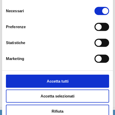
particolare.
Selezione
La partecipazione a tutte le attività di animazione
Necessari
(giochi, concorsi, tornei, feste, serate a tema).
del
Gli spettacoli musicali o di cabaret nel teatro di bordo, i
consenso
balli e le feste in programma tutte le sere durante la
Preferenze
crociera.
L'utilizzo di tutte le attrezzature della nave: piscine,
lettini, teli mare, palestra, vasche idromassaggio,
Statistiche
biblioteca, discoteca.
Marketing
La quota non comprende
Le quote di servizio (mance), le bevande, le escursioni a
terra nel corso della crociera, Assicurazione multirischi.
Accetta tutti
Tasse portuali
Le quote di servizio altri servizi (parrucchiere, massaggi,
trattamenti estetici, medico, navigazione internet,
Accetta selezionati
lavanderia).
Rifiuta