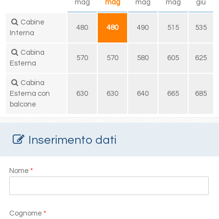
mag
mag
mag
mag
giu
Cabine
480
480
490
515
535
Interna
Cabina
570
570
580
605
625
Esterna
Cabina
Esterna con
630
630
640
665
685
balcone
Inserimento dati
Nome
*
Cognome
*