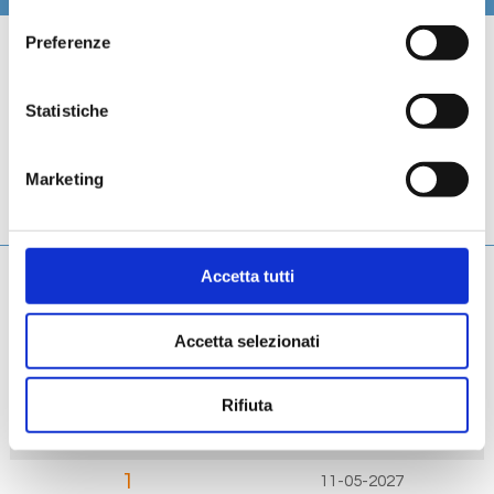
consenso
Preferenze
Scheda tecnica
Galleria
Statistiche
Cabine
Marketing
Ponti
Accetta tutti
Giorno
Data
Accetta selezionati
Porto
Rifiuta
Arrivo
Partenza
1
11-05-2027