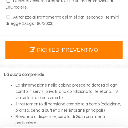
Desidero essere informato sulle ultime promozioni di
LeCrociere.
Autorizzo al trattamento dei miei dati secondo i termini
di legge
(D.Lgs 196/2003)
RICHIEDI PREVENTIVO
La quota comprende
La sistemazione nella cabina prescelta dotata di ogni
comfort: servizi privati, aria condizionata, telefono, TV
via satellite e cassaforte.
Il trattamento di pensione completa a bordo (colazione,
pranzo, cena a buffet o nei ristoranti principali ).
Bevande a dispenser, serata di Gala con menù
particolare.