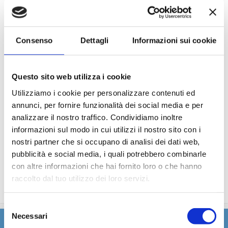
La partecipazione a tutte le attività di animazione
(giochi, concorsi, tornei, feste, serate a tema).
Gli spettacoli musicali o di cabaret nel teatro di bordo, i
balli e le feste in programma tutte le sere durante la
Consenso
Dettagli
Informazioni sui cookie
crociera.
L'utilizzo di tutte le attrezzature della nave: piscine,
lettini, teli mare, palestra, vasche idromassaggio,
Questo sito web utilizza i cookie
biblioteca, discoteca.
Utilizziamo i cookie per personalizzare contenuti ed
annunci, per fornire funzionalità dei social media e per
La quota non comprende
analizzare il nostro traffico. Condividiamo inoltre
informazioni sul modo in cui utilizzi il nostro sito con i
Le quote di servizio (mance), le bevande, le escursioni a
terra nel corso della crociera, Assicurazione multirischi.
nostri partner che si occupano di analisi dei dati web,
Tasse portuali
pubblicità e social media, i quali potrebbero combinarle
Le quote di servizio altri servizi (parrucchiere, massaggi,
con altre informazioni che hai fornito loro o che hanno
trattamenti estetici, medico, navigazione internet,
raccolto dal tuo utilizzo dei loro servizi.
lavanderia).
Selezione
Necessari
del
Itinerario