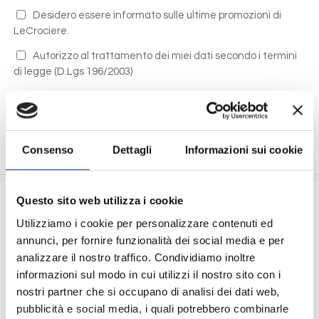
Desidero essere informato sulle ultime promozioni di
LeCrociere.
Autorizzo al trattamento dei miei dati secondo i termini
di legge
(D.Lgs 196/2003)
RICHIEDI PREVENTIVO
Consenso
Dettagli
Informazioni sui cookie
La quota comprende
Questo sito web utilizza i cookie
Utilizziamo i cookie per personalizzare contenuti ed
La sistemazione nella cabina prescelta dotata di ogni
annunci, per fornire funzionalità dei social media e per
comfort: servizi privati, aria condizionata, telefono, TV
analizzare il nostro traffico. Condividiamo inoltre
via satellite e cassaforte.
Il trattamento di pensione completa a bordo (colazione,
informazioni sul modo in cui utilizzi il nostro sito con i
pranzo, cena a buffet o nei ristoranti principali ).
nostri partner che si occupano di analisi dei dati web,
Bevande a dispenser, serata di Gala con menù
pubblicità e social media, i quali potrebbero combinarle