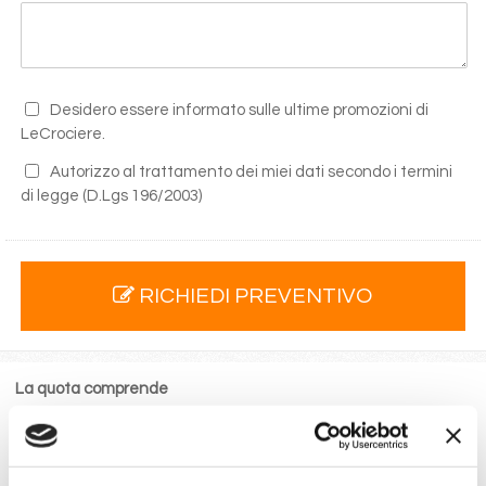
Desidero essere informato sulle ultime promozioni di
LeCrociere.
Autorizzo al trattamento dei miei dati secondo i termini
di legge
(D.Lgs 196/2003)
RICHIEDI PREVENTIVO
La quota comprende
La sistemazione nella cabina prescelta dotata di ogni
comfort: servizi privati, aria condizionata, telefono, TV
via satellite e cassaforte.