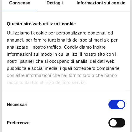
Consenso
Dettagli
Informazioni sui cookie
Le quote di servizio (mance)
Il trattamento di pensione completa a bordo (colazione,
pranzo, cena a buffet o nei ristoranti principali ).
Questo sito web utilizza i cookie
Bevande a dispenser, serata di Gala con menù
particolare.
Utilizziamo i cookie per personalizzare contenuti ed
La partecipazione a tutte le attività di animazione
annunci, per fornire funzionalità dei social media e per
(giochi, concorsi, tornei, feste, serate a tema).
analizzare il nostro traffico. Condividiamo inoltre
Gli spettacoli musicali o di cabaret nel teatro di bordo, i
informazioni sul modo in cui utilizzi il nostro sito con i
balli e le feste in programma tutte le sere durante la
nostri partner che si occupano di analisi dei dati web,
crociera.
pubblicità e social media, i quali potrebbero combinarle
L'utilizzo di tutte le attrezzature della nave: piscine,
con altre informazioni che hai fornito loro o che hanno
lettini, teli mare, palestra, vasche idromassaggio,
biblioteca, discoteca.
raccolto dal tuo utilizzo dei loro servizi.
Selezione
La quota non comprende
Necessari
del
Le bevande, le escursioni a terra nel corso della crociera,
consenso
Assicurazione multirischi.
Preferenze
Tasse portuali
Le quote di servizio altri servizi (parrucchiere, massaggi,