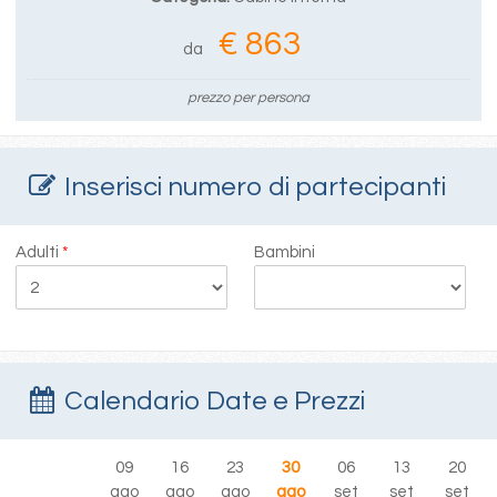
€ 863
da
prezzo per persona
Inserisci numero di partecipanti
Adulti
*
Bambini
Calendario Date e Prezzi
09
16
23
30
06
13
20
ago
ago
ago
ago
set
set
set