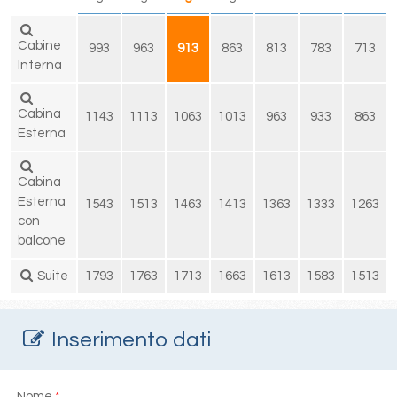
Cabine
993
963
913
863
813
783
713
Interna
Cabina
1143
1113
1063
1013
963
933
863
Esterna
Cabina
Esterna
1543
1513
1463
1413
1363
1333
1263
con
balcone
Suite
1793
1763
1713
1663
1613
1583
1513
Inserimento dati
Nome
*