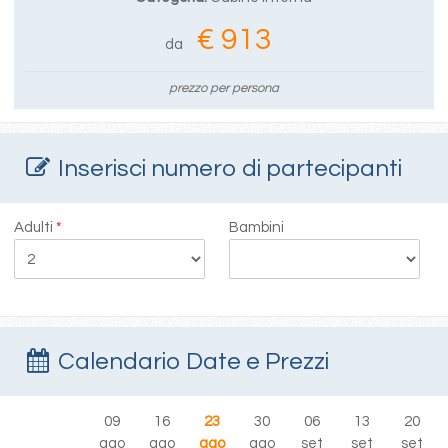
€ 913
da
prezzo per persona
Inserisci numero di partecipanti
Adulti
*
Bambini
Calendario Date e Prezzi
09
16
23
30
06
13
20
ago
ago
ago
ago
set
set
set