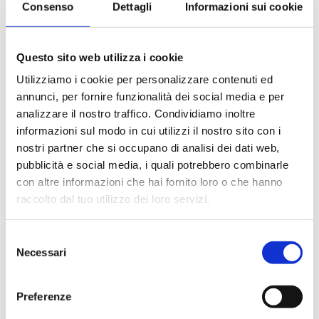
Consenso
Dettagli
Informazioni sui cookie
Le quote di servizio (mance)
Il trattamento di pensione completa a bordo (colazione,
pranzo, cena a buffet o nei ristoranti principali ).
Questo sito web utilizza i cookie
Bevande a dispenser, serata di Gala con menù
particolare.
Utilizziamo i cookie per personalizzare contenuti ed
La partecipazione a tutte le attività di animazione
annunci, per fornire funzionalità dei social media e per
(giochi, concorsi, tornei, feste, serate a tema).
analizzare il nostro traffico. Condividiamo inoltre
Gli spettacoli musicali o di cabaret nel teatro di bordo, i
informazioni sul modo in cui utilizzi il nostro sito con i
balli e le feste in programma tutte le sere durante la
nostri partner che si occupano di analisi dei dati web,
crociera.
pubblicità e social media, i quali potrebbero combinarle
L'utilizzo di tutte le attrezzature della nave: piscine,
con altre informazioni che hai fornito loro o che hanno
lettini, teli mare, palestra, vasche idromassaggio,
biblioteca, discoteca.
raccolto dal tuo utilizzo dei loro servizi.
Selezione
La quota non comprende
Necessari
del
Le bevande, le escursioni a terra nel corso della crociera,
consenso
Assicurazione multirischi.
Preferenze
Tasse portuali
Le quote di servizio altri servizi (parrucchiere, massaggi,