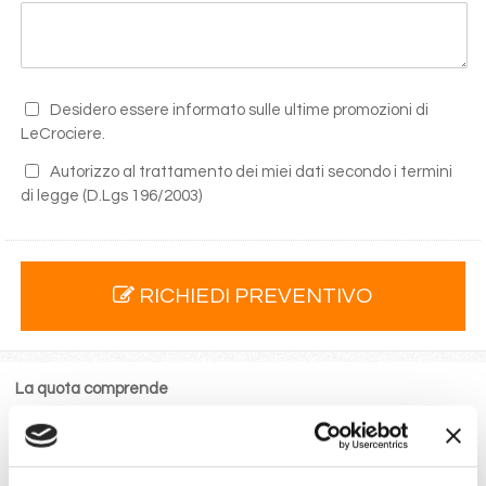
Desidero essere informato sulle ultime promozioni di
LeCrociere.
Autorizzo al trattamento dei miei dati secondo i termini
di legge
(D.Lgs 196/2003)
RICHIEDI PREVENTIVO
La quota comprende
La sistemazione nella cabina prescelta dotata di ogni
comfort: servizi privati, aria condizionata, telefono, TV
via satellite e cassaforte.