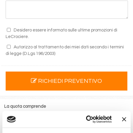
Desidero essere informato sulle ultime promozioni di
LeCrociere.
Autorizzo al trattamento dei miei dati secondo i termini
di legge
(D.Lgs 196/2003)
RICHIEDI PREVENTIVO
La quota comprende
La sistemazione nella cabina prescelta dotata di ogni
comfort: servizi privati, aria condizionata, telefono, TV
via satellite e cassaforte.