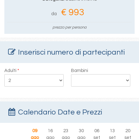
€ 993
da
prezzo per persona
Inserisci numero di partecipanti
Adulti
*
Bambini
Calendario Date e Prezzi
09
16
23
30
06
13
20
ago
ago
ago
ago
set
set
set