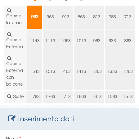
Cabine
993
963
913
863
813
783
713
Interna
Cabina
1143
1113
1063
1013
963
933
863
Esterna
Cabina
Esterna
1543
1513
1463
1413
1363
1333
1263
con
balcone
Suite
1793
1763
1713
1663
1613
1583
1513
Inserimento dati
Nome
*