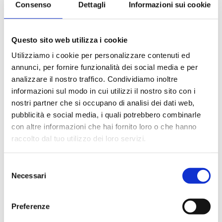
Consenso
Dettagli
Informazioni sui cookie
Le quote di servizio (mance)
Il trattamento di pensione completa a bordo (colazione,
pranzo, cena a buffet o nei ristoranti principali ).
Questo sito web utilizza i cookie
Bevande a dispenser, serata di Gala con menù
particolare.
Utilizziamo i cookie per personalizzare contenuti ed
La partecipazione a tutte le attività di animazione
annunci, per fornire funzionalità dei social media e per
(giochi, concorsi, tornei, feste, serate a tema).
analizzare il nostro traffico. Condividiamo inoltre
Gli spettacoli musicali o di cabaret nel teatro di bordo, i
informazioni sul modo in cui utilizzi il nostro sito con i
balli e le feste in programma tutte le sere durante la
nostri partner che si occupano di analisi dei dati web,
crociera.
pubblicità e social media, i quali potrebbero combinarle
L'utilizzo di tutte le attrezzature della nave: piscine,
con altre informazioni che hai fornito loro o che hanno
lettini, teli mare, palestra, vasche idromassaggio,
biblioteca, discoteca.
raccolto dal tuo utilizzo dei loro servizi.
Selezione
La quota non comprende
Necessari
del
Le bevande, le escursioni a terra nel corso della crociera,
consenso
Assicurazione multirischi.
Preferenze
Tasse portuali
Le quote di servizio altri servizi (parrucchiere, massaggi,