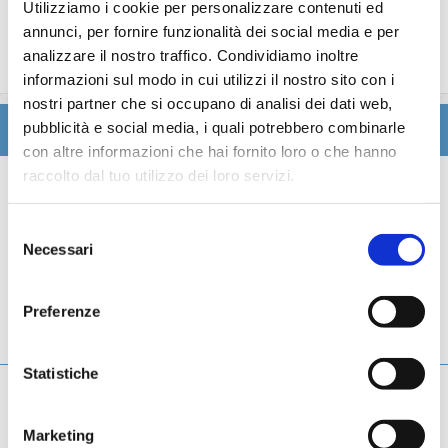
Utilizziamo i cookie per personalizzare contenuti ed
Le quote di servizio altri servizi (parrucchiere, massaggi,
annunci, per fornire funzionalità dei social media e per
trattamenti estetici, medico, navigazione internet,
analizzare il nostro traffico. Condividiamo inoltre
lavanderia).
informazioni sul modo in cui utilizzi il nostro sito con i
nostri partner che si occupano di analisi dei dati web,
pubblicità e social media, i quali potrebbero combinarle
Itinerario
con altre informazioni che hai fornito loro o che hanno
raccolto dal tuo utilizzo dei loro servizi.
Scheda tecnica
Selezione
Galleria
Necessari
del
consenso
Cabine
Preferenze
Ponti
Statistiche
Marketing
Giorno
Data