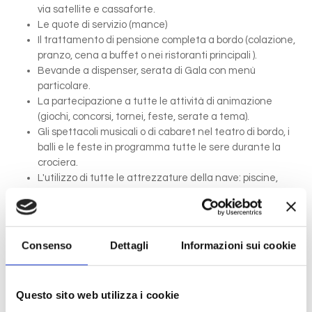
via satellite e cassaforte.
Le quote di servizio (mance)
Il trattamento di pensione completa a bordo (colazione,
pranzo, cena a buffet o nei ristoranti principali ).
Bevande a dispenser, serata di Gala con menù
particolare.
La partecipazione a tutte le attività di animazione
(giochi, concorsi, tornei, feste, serate a tema).
Gli spettacoli musicali o di cabaret nel teatro di bordo, i
balli e le feste in programma tutte le sere durante la
crociera.
L'utilizzo di tutte le attrezzature della nave: piscine,
lettini, teli mare, palestra, vasche idromassaggio,
biblioteca, discoteca.
Consenso
Dettagli
Informazioni sui cookie
La quota non comprende
Le bevande, le escursioni a terra nel corso della crociera,
Assicurazione multirischi.
Questo sito web utilizza i cookie
Tasse portuali