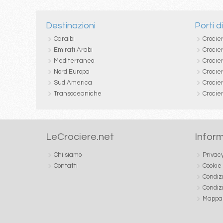
Destinazioni
Porti d
Caraibi
Crocie
Emirati Arabi
Crocie
Mediterraneo
Crocier
Nord Europa
Crocie
Sud America
Crocie
Transoceaniche
Crocie
LeCrociere.net
Inform
Chi siamo
Privac
Contatti
Cookie
Condiz
Condiz
Mappa 