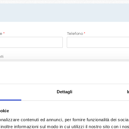
me
*
Telefono
*
ti
i di LeCrociere.
Dettagli
termini di legge
(D.Lgs 196/2003)
ookie
nalizzare contenuti ed annunci, per fornire funzionalità dei socia
RICHIEDI PREVENTIVO
inoltre informazioni sul modo in cui utilizzi il nostro sito con i n