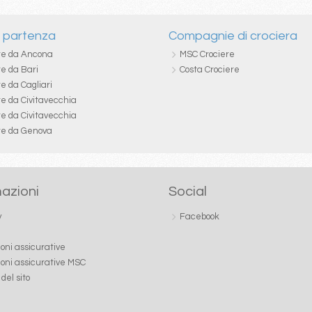
i partenza
Compagnie di crociera
re da Ancona
MSC Crociere
re da Bari
Costa Crociere
e da Cagliari
re da Civitavecchia
re da Civitavecchia
re da Genova
azioni
Social
y
Facebook
ioni assicurative
ioni assicurative MSC
del sito