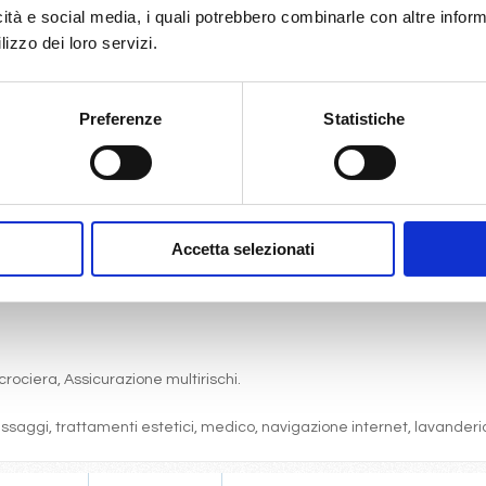
icità e social media, i quali potrebbero combinarle con altre inform
lizzo dei loro servizi.
Preferenze
Statistiche
gni comfort: servizi privati, aria condizionata, telefono, TV via satell
one, pranzo, cena a buffet o nei ristoranti principali ).
articolare.
 (giochi, concorsi, tornei, feste, serate a tema).
Accetta selezionati
bordo, i balli e le feste in programma tutte le sere durante la crociera.
cine, lettini, teli mare, palestra, vasche idromassaggio, biblioteca, disc
crociera, Assicurazione multirischi.
massaggi, trattamenti estetici, medico, navigazione internet, lavanderia