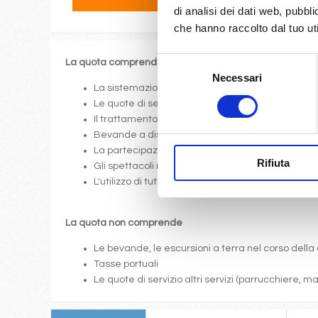
di analisi dei dati web, pubbl
che hanno raccolto dal tuo uti
Selezione
La quota comprende
Necessari
del
La sistemazione nella cabina prescelta dotata di o
consenso
Le quote di servizio (mance)
Il trattamento di pensione completa a bordo (colazi
Bevande a dispenser, serata di Gala con menù p
La partecipazione a tutte le attività di animazione
Rifiuta
Gli spettacoli musicali o di cabaret nel teatro di 
L'utilizzo di tutte le attrezzature della nave: pis
La quota non comprende
Le bevande, le escursioni a terra nel corso della 
Tasse portuali
Le quote di servizio altri servizi (parrucchiere, 