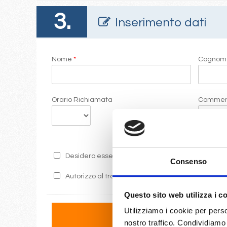
3.
Inserimento dati
Nome
*
Cogno
Orario Richiamata
Commen
Desidero essere informato sulle ultime promozion
Consenso
Autorizzo al trattamento dei miei dati secondo i 
Questo sito web utilizza i c
Utilizziamo i cookie per perso
nostro traffico. Condividiamo 