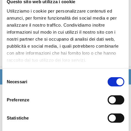
Questo sito web utilizza i cookie
Utilizziamo i cookie per personalizzare contenuti ed
La quota non comprende
annunci, per fornire funzionalità dei social media e per
Le bevande, le escursioni a terra nel corso della crociera,
analizzare il nostro traffico. Condividiamo inoltre
Assicurazione multirischi.
informazioni sul modo in cui utilizzi il nostro sito con i
Tasse portuali
nostri partner che si occupano di analisi dei dati web,
Le quote di servizio altri servizi (parrucchiere, massaggi,
pubblicità e social media, i quali potrebbero combinarle
trattamenti estetici, medico, navigazione internet,
con altre informazioni che hai fornito loro o che hanno
lavanderia).
raccolto dal tuo utilizzo dei loro servizi.
Selezione
Itinerario
Necessari
del
consenso
Scheda tecnica
Preferenze
Galleria
Statistiche
Cabine