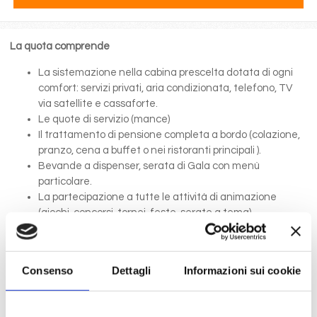
La quota comprende
La sistemazione nella cabina prescelta dotata di ogni
comfort: servizi privati, aria condizionata, telefono, TV
via satellite e cassaforte.
Le quote di servizio (mance)
Il trattamento di pensione completa a bordo (colazione,
pranzo, cena a buffet o nei ristoranti principali ).
Bevande a dispenser, serata di Gala con menù
particolare.
La partecipazione a tutte le attività di animazione
(giochi, concorsi, tornei, feste, serate a tema).
Gli spettacoli musicali o di cabaret nel teatro di bordo, i
balli e le feste in programma tutte le sere durante la
crociera.
Consenso
Dettagli
Informazioni sui cookie
L'utilizzo di tutte le attrezzature della nave: piscine,
lettini, teli mare, palestra, vasche idromassaggio,
biblioteca, discoteca.