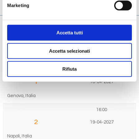
Marketing
Ponti
Accetta tutti
Giorno
Data
Accetta selezionati
Porto
Arrivo
Partenza
Rifiuta
1
18-04-2027
Genova, Italia
16:00
2
19-04-2027
Napoli, Italia