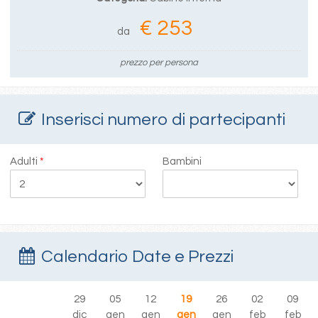
€ 253
da
prezzo per persona
Inserisci numero di partecipanti
Adulti
*
Bambini
Calendario Date e Prezzi
29
05
12
19
26
02
09
dic
gen
gen
gen
gen
feb
feb