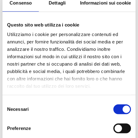
Consenso
Dettagli
Informazioni sui cookie
Le quote di servizio (mance)
Il trattamento di pensione completa a bordo (colazione,
pranzo, cena a buffet o nei ristoranti principali ).
Questo sito web utilizza i cookie
Bevande a dispenser, serata di Gala con menù
particolare.
Utilizziamo i cookie per personalizzare contenuti ed
La partecipazione a tutte le attività di animazione
annunci, per fornire funzionalità dei social media e per
(giochi, concorsi, tornei, feste, serate a tema).
analizzare il nostro traffico. Condividiamo inoltre
Gli spettacoli musicali o di cabaret nel teatro di bordo, i
informazioni sul modo in cui utilizzi il nostro sito con i
balli e le feste in programma tutte le sere durante la
nostri partner che si occupano di analisi dei dati web,
crociera.
pubblicità e social media, i quali potrebbero combinarle
L'utilizzo di tutte le attrezzature della nave: piscine,
con altre informazioni che hai fornito loro o che hanno
lettini, teli mare, palestra, vasche idromassaggio,
biblioteca, discoteca.
raccolto dal tuo utilizzo dei loro servizi.
Selezione
La quota non comprende
Necessari
del
Le bevande, le escursioni a terra nel corso della crociera,
consenso
Assicurazione multirischi.
Preferenze
Tasse portuali
Le quote di servizio altri servizi (parrucchiere, massaggi,