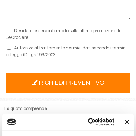
Desidero essere informato sulle ultime promozioni di
LeCrociere.
Autorizzo al trattamento dei miei dati secondo i termini
di legge
(D.Lgs 196/2003)
RICHIEDI PREVENTIVO
La quota comprende
La sistemazione nella cabina prescelta dotata di ogni
comfort: servizi privati, aria condizionata, telefono, TV
via satellite e cassaforte.