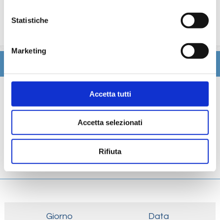
Le quote di servizio altri servizi (parrucchiere, massaggi,
trattamenti estetici, medico, navigazione internet,
Statistiche
lavanderia).
Marketing
Itinerario
Scheda tecnica
Accetta tutti
Galleria
Accetta selezionati
Cabine
Rifiuta
Ponti
Giorno
Data