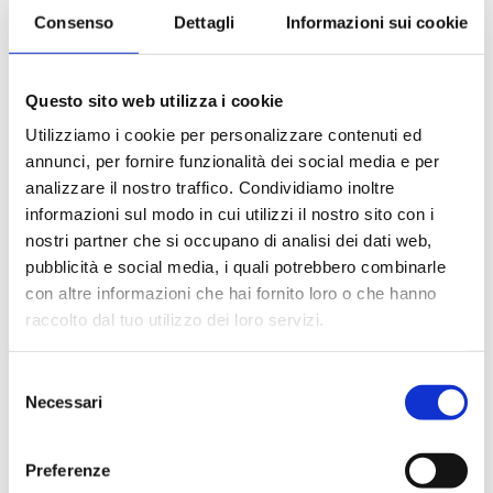
via satellite e cassaforte.
Consenso
Dettagli
Informazioni sui cookie
Le quote di servizio (mance)
Il trattamento di pensione completa a bordo (colazione,
pranzo, cena a buffet o nei ristoranti principali ).
Questo sito web utilizza i cookie
Bevande a dispenser, serata di Gala con menù
Utilizziamo i cookie per personalizzare contenuti ed
particolare.
annunci, per fornire funzionalità dei social media e per
La partecipazione a tutte le attività di animazione
(giochi, concorsi, tornei, feste, serate a tema).
analizzare il nostro traffico. Condividiamo inoltre
Gli spettacoli musicali o di cabaret nel teatro di bordo, i
informazioni sul modo in cui utilizzi il nostro sito con i
balli e le feste in programma tutte le sere durante la
nostri partner che si occupano di analisi dei dati web,
crociera.
pubblicità e social media, i quali potrebbero combinarle
L'utilizzo di tutte le attrezzature della nave: piscine,
con altre informazioni che hai fornito loro o che hanno
lettini, teli mare, palestra, vasche idromassaggio,
raccolto dal tuo utilizzo dei loro servizi.
biblioteca, discoteca.
Selezione
La quota non comprende
Necessari
del
consenso
Le bevande, le escursioni a terra nel corso della crociera,
Assicurazione multirischi.
Preferenze
Tasse portuali