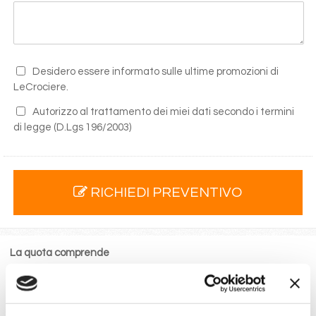
Desidero essere informato sulle ultime promozioni di
LeCrociere.
Autorizzo al trattamento dei miei dati secondo i termini
di legge
(D.Lgs 196/2003)
RICHIEDI PREVENTIVO
La quota comprende
La sistemazione nella cabina prescelta dotata di ogni
comfort: servizi privati, aria condizionata, telefono, TV
via satellite e cassaforte.