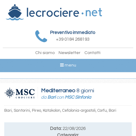
Preventivo immediato
+39 0184 268193
Chi siamo
Newsletter
Contatti
menu
Mediterraneo
8 giorni
da
Bari
con
MSC Sinfonia
Bari, Santorini, Pireo, Katakolon, Cefalonia-argostoli, Corfu, Bari
Data:
22/08/2026
Categoria: