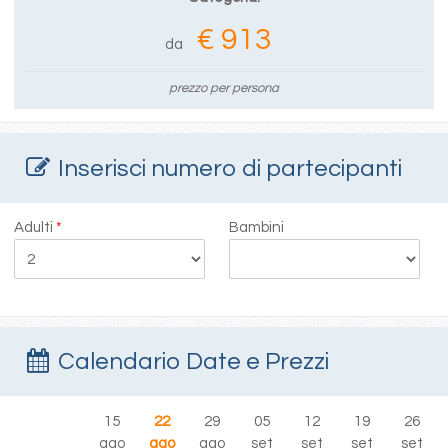
€ 913
da
prezzo per persona
Inserisci numero di partecipanti
Adulti
*
Bambini
Calendario Date e Prezzi
15
22
29
05
12
19
26
ago
ago
ago
set
set
set
set