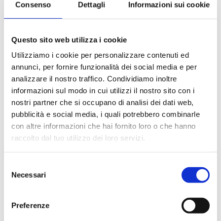
Consenso
Dettagli
Informazioni sui cookie
Le quote di servizio (mance)
Il trattamento di pensione completa a bordo (colazione,
pranzo, cena a buffet o nei ristoranti principali ).
Questo sito web utilizza i cookie
Bevande a dispenser, serata di Gala con menù
particolare.
Utilizziamo i cookie per personalizzare contenuti ed
La partecipazione a tutte le attività di animazione
annunci, per fornire funzionalità dei social media e per
(giochi, concorsi, tornei, feste, serate a tema).
analizzare il nostro traffico. Condividiamo inoltre
Gli spettacoli musicali o di cabaret nel teatro di bordo, i
informazioni sul modo in cui utilizzi il nostro sito con i
balli e le feste in programma tutte le sere durante la
nostri partner che si occupano di analisi dei dati web,
crociera.
pubblicità e social media, i quali potrebbero combinarle
L'utilizzo di tutte le attrezzature della nave: piscine,
con altre informazioni che hai fornito loro o che hanno
lettini, teli mare, palestra, vasche idromassaggio,
biblioteca, discoteca.
raccolto dal tuo utilizzo dei loro servizi.
Selezione
La quota non comprende
Necessari
del
Le bevande, le escursioni a terra nel corso della crociera,
consenso
Assicurazione multirischi.
Preferenze
Tasse portuali
Le quote di servizio altri servizi (parrucchiere, massaggi,