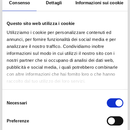
Consenso
Dettagli
Informazioni sui cookie
Le quote di servizio (mance)
Il trattamento di pensione completa a bordo (colazione,
pranzo, cena a buffet o nei ristoranti principali ).
Questo sito web utilizza i cookie
Bevande a dispenser, serata di Gala con menù
particolare.
Utilizziamo i cookie per personalizzare contenuti ed
La partecipazione a tutte le attività di animazione
annunci, per fornire funzionalità dei social media e per
(giochi, concorsi, tornei, feste, serate a tema).
analizzare il nostro traffico. Condividiamo inoltre
Gli spettacoli musicali o di cabaret nel teatro di bordo, i
informazioni sul modo in cui utilizzi il nostro sito con i
balli e le feste in programma tutte le sere durante la
nostri partner che si occupano di analisi dei dati web,
crociera.
pubblicità e social media, i quali potrebbero combinarle
L'utilizzo di tutte le attrezzature della nave: piscine,
con altre informazioni che hai fornito loro o che hanno
lettini, teli mare, palestra, vasche idromassaggio,
biblioteca, discoteca.
raccolto dal tuo utilizzo dei loro servizi.
Selezione
La quota non comprende
Necessari
del
Le bevande, le escursioni a terra nel corso della crociera,
consenso
Assicurazione multirischi.
Preferenze
Tasse portuali
Le quote di servizio altri servizi (parrucchiere, massaggi,