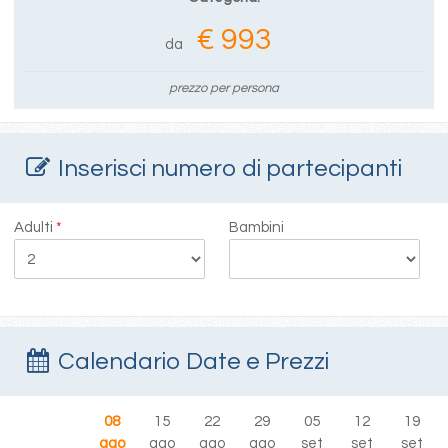
€ 993
da
prezzo per persona
Inserisci numero di partecipanti
Adulti
*
Bambini
Calendario Date e Prezzi
08
15
22
29
05
12
19
ago
ago
ago
ago
set
set
set