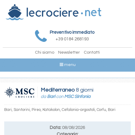
Preventivo immediato
+39 0184 268193
Chi siamo
Newsletter
Contatti
menu
Mediterraneo
8 giorni
da
Bari
con
MSC Sinfonia
Bari, Santorini, Pireo, Katakolon, Cefalonia-argostoli, Corfu, Bari
Data:
08/08/2026
Categoria: