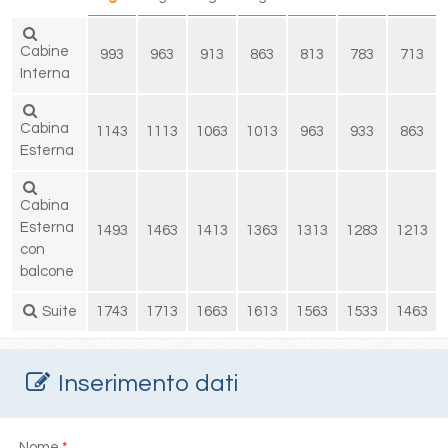
Cabine
993
963
913
863
813
783
713
Interna
Cabina
1143
1113
1063
1013
963
933
863
Esterna
Cabina
Esterna
1493
1463
1413
1363
1313
1283
1213
con
balcone
Suite
1743
1713
1663
1613
1563
1533
1463
Inserimento dati
Nome
*