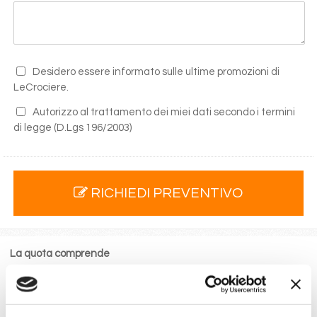
Desidero essere informato sulle ultime promozioni di
LeCrociere.
Autorizzo al trattamento dei miei dati secondo i termini
di legge
(D.Lgs 196/2003)
RICHIEDI PREVENTIVO
La quota comprende
La sistemazione nella cabina prescelta dotata di ogni
comfort: servizi privati, aria condizionata, telefono, TV
via satellite e cassaforte.