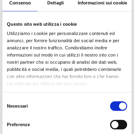
Consenso
Dettagli
Informazioni sui cookie
Le quote di servizio (mance)
Il trattamento di pensione completa a bordo (colazione,
pranzo, cena a buffet o nei ristoranti principali ).
Questo sito web utilizza i cookie
Bevande a dispenser, serata di Gala con menù
particolare.
Utilizziamo i cookie per personalizzare contenuti ed
La partecipazione a tutte le attività di animazione
annunci, per fornire funzionalità dei social media e per
(giochi, concorsi, tornei, feste, serate a tema).
analizzare il nostro traffico. Condividiamo inoltre
Gli spettacoli musicali o di cabaret nel teatro di bordo, i
informazioni sul modo in cui utilizzi il nostro sito con i
balli e le feste in programma tutte le sere durante la
nostri partner che si occupano di analisi dei dati web,
crociera.
pubblicità e social media, i quali potrebbero combinarle
L'utilizzo di tutte le attrezzature della nave: piscine,
con altre informazioni che hai fornito loro o che hanno
lettini, teli mare, palestra, vasche idromassaggio,
biblioteca, discoteca.
raccolto dal tuo utilizzo dei loro servizi.
Selezione
La quota non comprende
Necessari
del
Le bevande, le escursioni a terra nel corso della crociera,
consenso
Assicurazione multirischi.
Preferenze
Tasse portuali
Le quote di servizio altri servizi (parrucchiere, massaggi,