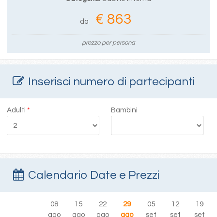
€ 863
da
prezzo per persona
Inserisci numero di partecipanti
Adulti
*
Bambini
Calendario Date e Prezzi
08
15
22
29
05
12
19
ago
ago
ago
ago
set
set
set