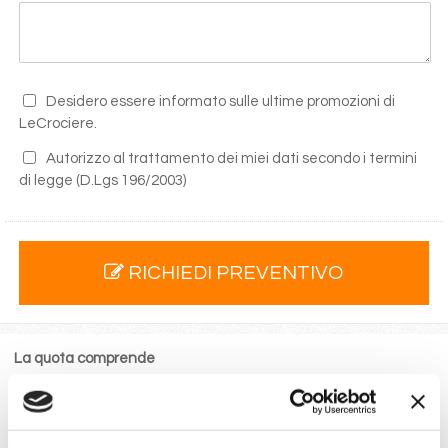
Desidero essere informato sulle ultime promozioni di
LeCrociere.
Autorizzo al trattamento dei miei dati secondo i termini
di legge
(D.Lgs 196/2003)
RICHIEDI PREVENTIVO
La quota comprende
La sistemazione nella cabina prescelta dotata di ogni
comfort: servizi privati, aria condizionata, telefono, TV
via satellite e cassaforte.