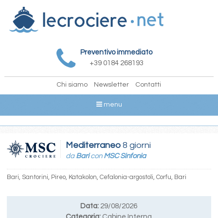
Preventivo immediato
+39 0184 268193
Chi siamo
Newsletter
Contatti
menu
Mediterraneo
8 giorni
da
Bari
con
MSC Sinfonia
Bari, Santorini, Pireo, Katakolon, Cefalonia-argostoli, Corfu, Bari
Data:
29/08/2026
Categoria:
Cabine Interna