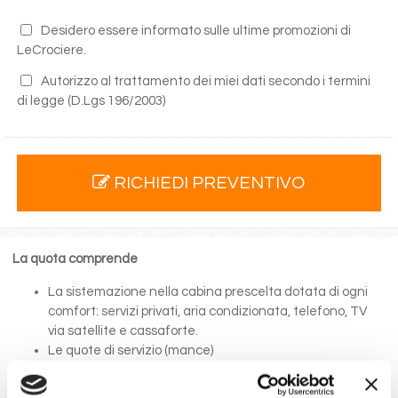
Desidero essere informato sulle ultime promozioni di
LeCrociere.
Autorizzo al trattamento dei miei dati secondo i termini
di legge
(D.Lgs 196/2003)
RICHIEDI PREVENTIVO
La quota comprende
La sistemazione nella cabina prescelta dotata di ogni
comfort: servizi privati, aria condizionata, telefono, TV
via satellite e cassaforte.
Le quote di servizio (mance)
Il trattamento di pensione completa a bordo (colazione,
pranzo, cena a buffet o nei ristoranti principali ).