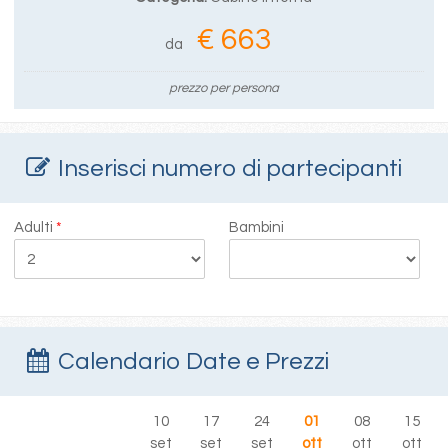
€ 663
da
prezzo per persona
Inserisci numero di partecipanti
Adulti
*
Bambini
Calendario Date e Prezzi
10
17
24
01
08
15
set
set
set
ott
ott
ott