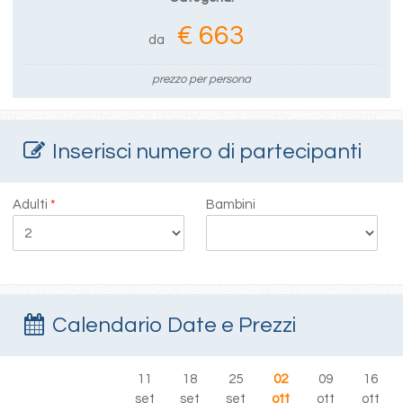
€ 663
da
prezzo per persona
Inserisci numero di partecipanti
Adulti
*
Bambini
Calendario Date e Prezzi
11
18
25
02
09
16
set
set
set
ott
ott
ott