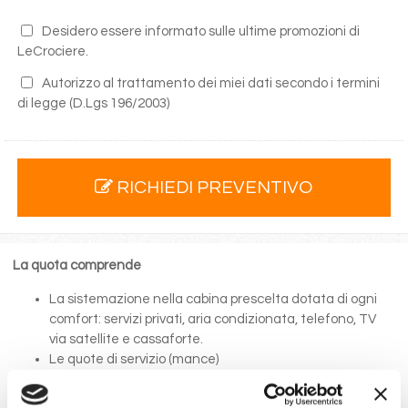
Desidero essere informato sulle ultime promozioni di
LeCrociere.
Autorizzo al trattamento dei miei dati secondo i termini
di legge
(D.Lgs 196/2003)
RICHIEDI PREVENTIVO
La quota comprende
La sistemazione nella cabina prescelta dotata di ogni
comfort: servizi privati, aria condizionata, telefono, TV
via satellite e cassaforte.
Le quote di servizio (mance)
Il trattamento di pensione completa a bordo (colazione,
pranzo, cena a buffet o nei ristoranti principali ).