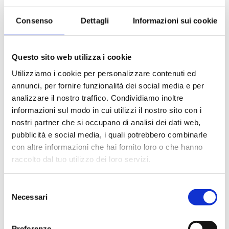
Bevande a dispenser, serata di Gala con menù
particolare.
Consenso
Dettagli
Informazioni sui cookie
La partecipazione a tutte le attività di animazione
(giochi, concorsi, tornei, feste, serate a tema).
Gli spettacoli musicali o di cabaret nel teatro di bordo, i
Questo sito web utilizza i cookie
balli e le feste in programma tutte le sere durante la
Utilizziamo i cookie per personalizzare contenuti ed
crociera.
annunci, per fornire funzionalità dei social media e per
L'utilizzo di tutte le attrezzature della nave: piscine,
lettini, teli mare, palestra, vasche idromassaggio,
analizzare il nostro traffico. Condividiamo inoltre
biblioteca, discoteca.
informazioni sul modo in cui utilizzi il nostro sito con i
nostri partner che si occupano di analisi dei dati web,
pubblicità e social media, i quali potrebbero combinarle
La quota non comprende
con altre informazioni che hai fornito loro o che hanno
Le bevande, le escursioni a terra nel corso della crociera,
raccolto dal tuo utilizzo dei loro servizi.
Assicurazione multirischi.
Tasse portuali
Selezione
Le quote di servizio altri servizi (parrucchiere, massaggi,
Necessari
del
trattamenti estetici, medico, navigazione internet,
consenso
lavanderia).
Preferenze