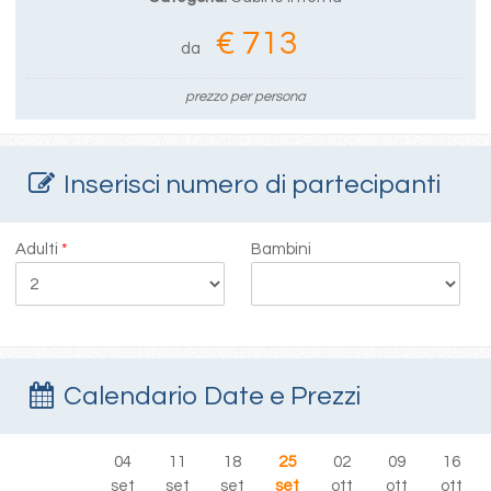
€ 713
da
prezzo per persona
Inserisci numero di partecipanti
Adulti
*
Bambini
Calendario Date e Prezzi
04
11
18
25
02
09
16
set
set
set
set
ott
ott
ott