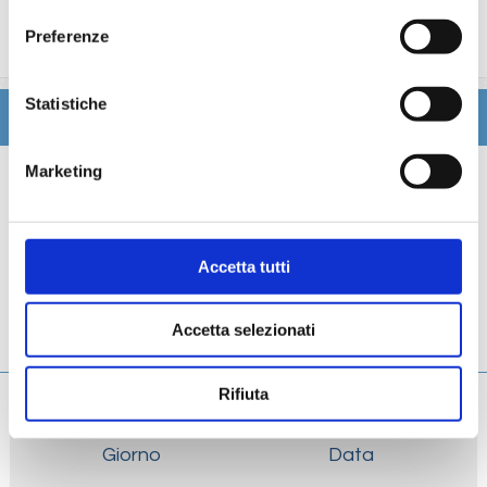
trattamenti estetici, medico, navigazione internet,
Preferenze
lavanderia).
Statistiche
Itinerario
Marketing
Scheda tecnica
Galleria
Accetta tutti
Cabine
Accetta selezionati
Ponti
Rifiuta
Giorno
Data