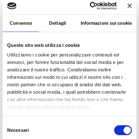
Le quote di servizio (mance)
Il trattamento di pensione completa a bordo (colazione,
pranzo, cena a buffet o nei ristoranti principali ).
Consenso
Dettagli
Informazioni sui cookie
Bevande a dispenser, serata di Gala con menù
particolare.
La partecipazione a tutte le attività di animazione
Questo sito web utilizza i cookie
(giochi, concorsi, tornei, feste, serate a tema).
Gli spettacoli musicali o di cabaret nel teatro di bordo, i
Utilizziamo i cookie per personalizzare contenuti ed
balli e le feste in programma tutte le sere durante la
annunci, per fornire funzionalità dei social media e per
crociera.
analizzare il nostro traffico. Condividiamo inoltre
L'utilizzo di tutte le attrezzature della nave: piscine,
informazioni sul modo in cui utilizzi il nostro sito con i
lettini, teli mare, palestra, vasche idromassaggio,
nostri partner che si occupano di analisi dei dati web,
biblioteca, discoteca.
pubblicità e social media, i quali potrebbero combinarle
con altre informazioni che hai fornito loro o che hanno
La quota non comprende
raccolto dal tuo utilizzo dei loro servizi.
Le bevande, le escursioni a terra nel corso della crociera,
Assicurazione multirischi.
Selezione
Necessari
Tasse portuali
del
Le quote di servizio altri servizi (parrucchiere, massaggi,
consenso