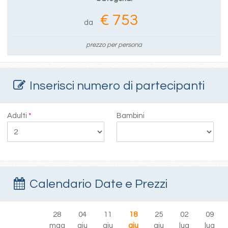
€ 753
da
prezzo per persona
Inserisci numero di partecipanti
Adulti
*
Bambini
Calendario Date e Prezzi
28
04
11
18
25
02
09
mag
giu
giu
giu
giu
lug
lug