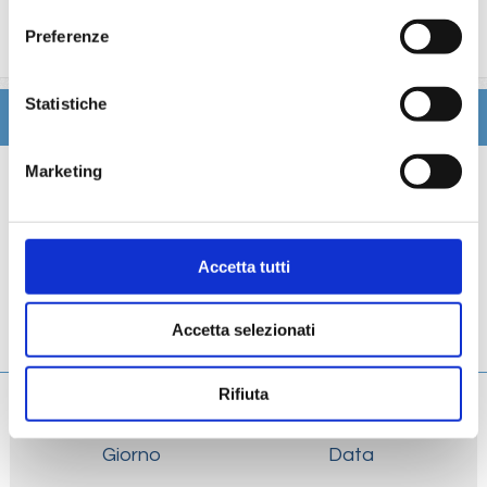
trattamenti estetici, medico, navigazione internet,
Preferenze
lavanderia).
Statistiche
Itinerario
Marketing
Scheda tecnica
Galleria
Accetta tutti
Cabine
Accetta selezionati
Ponti
Rifiuta
Giorno
Data