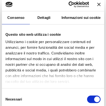
Le quote di servizio (mance)
Il trattamento di pensione completa a bordo (colazione,
pranzo, cena a buffet o nei ristoranti principali ).
Consenso
Dettagli
Informazioni sui cookie
Bevande a dispenser, serata di Gala con menù
particolare.
La partecipazione a tutte le attività di animazione
Questo sito web utilizza i cookie
(giochi, concorsi, tornei, feste, serate a tema).
Gli spettacoli musicali o di cabaret nel teatro di bordo, i
Utilizziamo i cookie per personalizzare contenuti ed
balli e le feste in programma tutte le sere durante la
annunci, per fornire funzionalità dei social media e per
crociera.
analizzare il nostro traffico. Condividiamo inoltre
L'utilizzo di tutte le attrezzature della nave: piscine,
informazioni sul modo in cui utilizzi il nostro sito con i
lettini, teli mare, palestra, vasche idromassaggio,
nostri partner che si occupano di analisi dei dati web,
biblioteca, discoteca.
pubblicità e social media, i quali potrebbero combinarle
con altre informazioni che hai fornito loro o che hanno
La quota non comprende
raccolto dal tuo utilizzo dei loro servizi.
Le bevande, le escursioni a terra nel corso della crociera,
Assicurazione multirischi.
Selezione
Necessari
Tasse portuali
del
Le quote di servizio altri servizi (parrucchiere, massaggi,
consenso