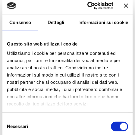
Le quote di servizio (mance)
Il trattamento di pensione completa a bordo (colazione,
pranzo, cena a buffet o nei ristoranti principali ).
Consenso
Dettagli
Informazioni sui cookie
Bevande a dispenser, serata di Gala con menù
particolare.
La partecipazione a tutte le attività di animazione
Questo sito web utilizza i cookie
(giochi, concorsi, tornei, feste, serate a tema).
Gli spettacoli musicali o di cabaret nel teatro di bordo, i
Utilizziamo i cookie per personalizzare contenuti ed
balli e le feste in programma tutte le sere durante la
annunci, per fornire funzionalità dei social media e per
crociera.
analizzare il nostro traffico. Condividiamo inoltre
L'utilizzo di tutte le attrezzature della nave: piscine,
informazioni sul modo in cui utilizzi il nostro sito con i
lettini, teli mare, palestra, vasche idromassaggio,
nostri partner che si occupano di analisi dei dati web,
biblioteca, discoteca.
pubblicità e social media, i quali potrebbero combinarle
con altre informazioni che hai fornito loro o che hanno
La quota non comprende
raccolto dal tuo utilizzo dei loro servizi.
Le bevande, le escursioni a terra nel corso della crociera,
Assicurazione multirischi.
Selezione
Necessari
Tasse portuali
del
Le quote di servizio altri servizi (parrucchiere, massaggi,
consenso