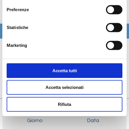
trattamenti estetici, medico, navigazione internet,
Preferenze
lavanderia).
Statistiche
Itinerario
Marketing
Scheda tecnica
Galleria
Accetta tutti
Cabine
Accetta selezionati
Ponti
Rifiuta
Giorno
Data