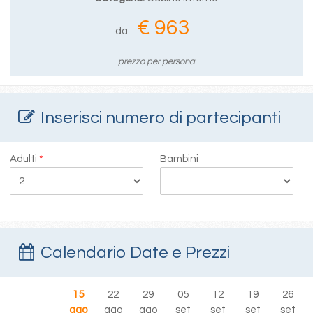
€ 963
da
prezzo per persona
Inserisci numero di partecipanti
Adulti
*
Bambini
Calendario Date e Prezzi
15
22
29
05
12
19
26
ago
ago
ago
set
set
set
set