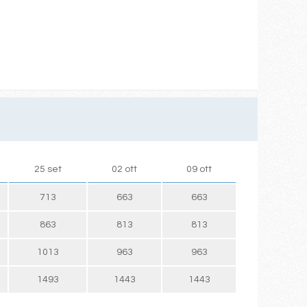
25 set
02 ott
09 ott
713
663
663
863
813
813
1013
963
963
1493
1443
1443