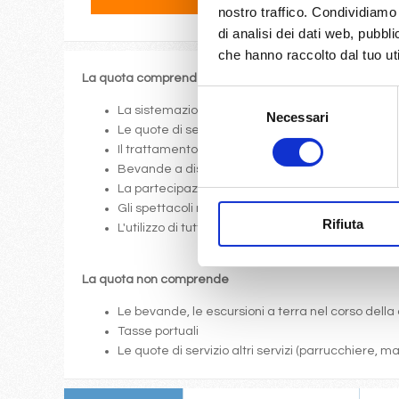
nostro traffico. Condividiamo 
di analisi dei dati web, pubbl
che hanno raccolto dal tuo uti
La quota comprende
Selezione
La sistemazione nella cabina prescelta dotata di o
Necessari
del
Le quote di servizio (mance)
consenso
Il trattamento di pensione completa a bordo (colazi
Bevande a dispenser, serata di Gala con menù p
La partecipazione a tutte le attività di animazione
Gli spettacoli musicali o di cabaret nel teatro di 
Rifiuta
L'utilizzo di tutte le attrezzature della nave: pis
La quota non comprende
Le bevande, le escursioni a terra nel corso della 
Tasse portuali
Le quote di servizio altri servizi (parrucchiere, 