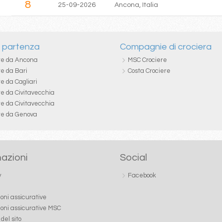
8
25-09-2026
Ancona, Italia
i partenza
Compagnie di crociera
re da Ancona
MSC Crociere
re da Bari
Costa Crociere
e da Cagliari
re da Civitavecchia
re da Civitavecchia
re da Genova
azioni
Social
y
Facebook
ioni assicurative
ioni assicurative MSC
del sito