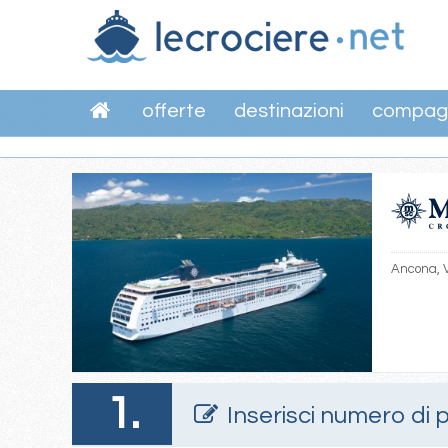
offerte
destinazioni
compag
Ancona, V
1.
Inserisci numero di 