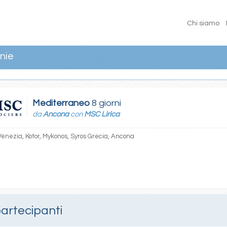
Chi siamo
nie
Mediterraneo
8 giorni
da
Ancona
con
MSC Lirica
enezia, Kotor, Mykonos, Syros Grecia, Ancona
partecipanti