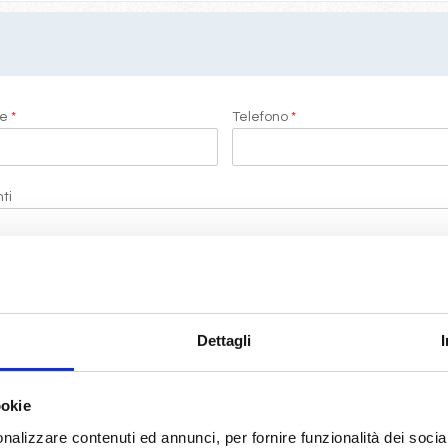
me
*
Telefono
*
ti
i di LeCrociere.
Dettagli
termini di legge
(D.Lgs 196/2003)
ookie
RICHIEDI PREVENTIVO
nalizzare contenuti ed annunci, per fornire funzionalità dei socia