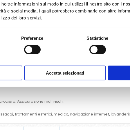
inoltre informazioni sul modo in cui utilizzi il nostro sito con i n
icità e social media, i quali potrebbero combinarle con altre inform
lizzo dei loro servizi.
gni comfort: servizi privati, aria condizionata, telefono, TV via satell
Preferenze
Statistiche
one, pranzo, cena a buffet o nei ristoranti principali ).
articolare.
 (giochi, concorsi, tornei, feste, serate a tema).
bordo, i balli e le feste in programma tutte le sere durante la crociera.
Accetta selezionati
cine, lettini, teli mare, palestra, vasche idromassaggio, biblioteca, disc
crociera, Assicurazione multirischi.
massaggi, trattamenti estetici, medico, navigazione internet, lavanderia