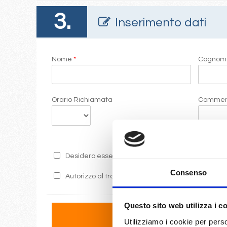
3.
Inserimento dati
Nome
*
Cogno
Orario Richiamata
Commen
Desidero essere informato sulle ultime promozion
Consenso
Autorizzo al trattamento dei miei dati secondo i 
Questo sito web utilizza i c
Utilizziamo i cookie per perso