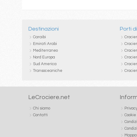
Destinazioni
Porti d
Caraibi
Crocie
Emirati Arabi
Crocie
Mediterraneo
Crocier
Nord Europa
Crocie
Sud America
Crocie
Transoceaniche
Crocie
LeCrociere.net
Inform
Chi siamo
Privac
Contatti
Cookie
Condiz
Condiz
Mappa 